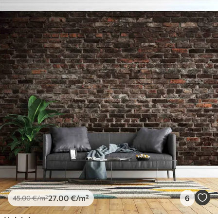
27
.00
€
/m²
6
45
.00
€
/m²