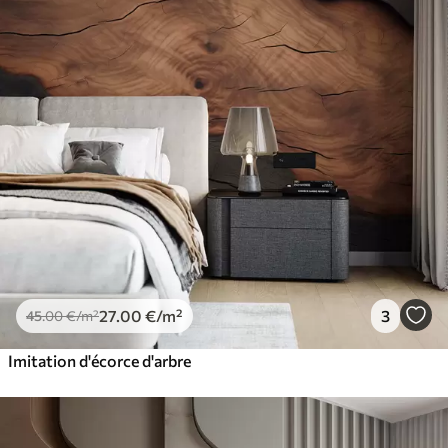
27
.00
€
/m²
3
45
.00
€
/m²
Imitation d'écorce d'arbre