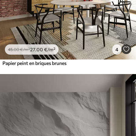
27
.00
€
/m²
4
45
.00
€
/m²
Papier peint en briques brunes