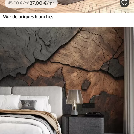
27
.00
€
/m²
45
.00
€
/m²
Mur de briques blanches