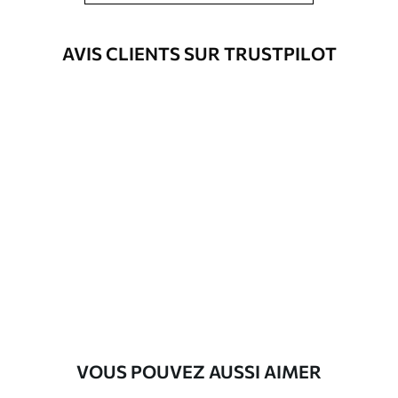
être nettoyés à l’eau.
Méthode
Application transparente
AVIS CLIENTS SUR TRUSTPILOT
d'application
Matériaux disponibles
Standard
45
.00
27
.00
€
/m²
Premium
56
.67
34
.00
€
/m²
Vinyle Premium
65
.00
39
.00
€
/m²
VOUS POUVEZ AUSSI AIMER