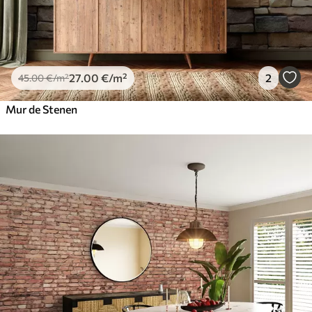
27
.00
€
/m²
2
45
.00
€
/m²
Mur de Stenen