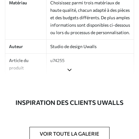
Matériau
Choisissez parmi trois matériaux de
haute qualité, chacun adapté à des pièces
et des budgets différents. De plus amples
informations sont disponibles ci-dessous
ou lors du processus de personnalisation.
Auteur
Studio de design Uwalls
Article du
u74255
produit
Production
Imprimé sur commande et livré en
rouleaux jusqu’à 50 cm de large.
INSPIRATION DES CLIENTS UWALLS
Options
Vernis protecteur et/ou colle pour
supplémentaires
papier peint disponibles.
Entretien
Nettoyage doux avec une éponge. Les
papiers peints avec Vernis protecteur
VOIR TOUTE LA GALERIE