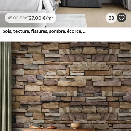
27
.00
€
/m²
63
45
.00
€
/m²
bois, texture, fissures, sombre, écorce, surface