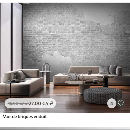
Peel and Stick
81
.65
48
.99
€
/m²
27
.00
€
/m²
4
45
.00
€
/m²
Mur de briques enduit