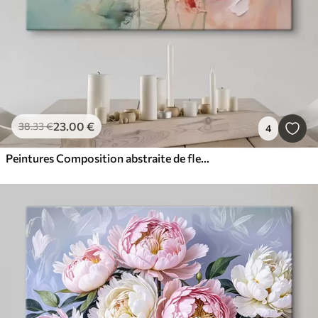
23
.00
€
38
.33
€
4
Peintures Composition abstraite de fleurs, imitation de coups de pinceau, nuances de vert et de rouge