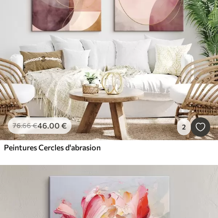
46
.00
€
76
.66
€
2
Peintures Cercles d'abrasion