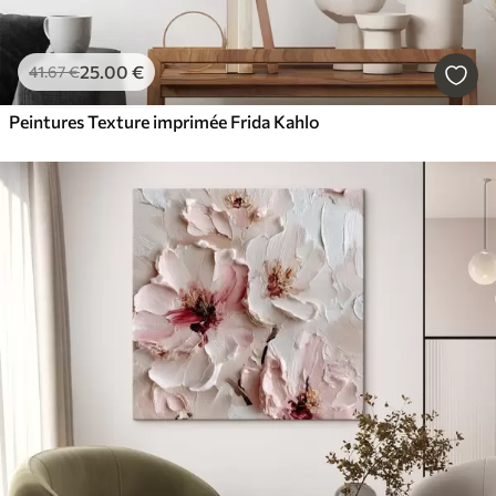
25
.00
€
41
.67
€
Peintures Texture imprimée Frida Kahlo