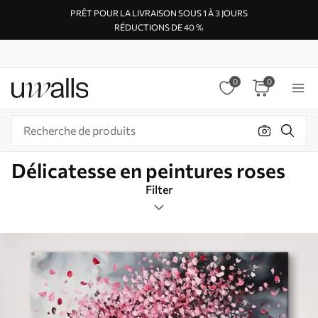
PRÊT POUR LA LIVRAISON SOUS 1 À 3 JOURS
RÉDUCTIONS DE 40 %
0
0
Délicatesse en peintures roses
Filter
Étiquettes de design
Format de l’image
Roze