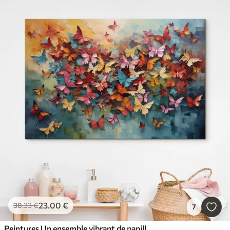
23
.00
€
38
.33
€
7
Peintures Un ensemble vibrant de papillons aux couleurs variées imitant la peinture à l'huile