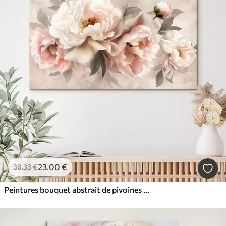
23
.00
€
38
.33
€
Peintures bouquet abstrait de pivoines dans des tons roses