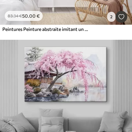
50
.00
€
83
.34
€
2
Peintures Peinture abstraite imitant un tourbillon