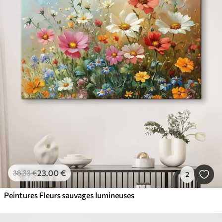
23
.00
€
38
.33
€
2
Peintures Fleurs sauvages lumineuses