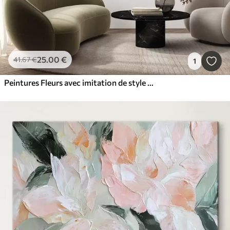
25
.00
€
41
.67
€
1
Peintures Fleurs avec imitation de style impasto en traits roses et blancs