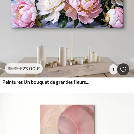
23
.00
€
38
.33
€
1
Peintures Un bouquet de grandes fleurs de pivoines roses et blanches luxuriantes avec des feuilles vertes sur un arrière-plan doux et flou