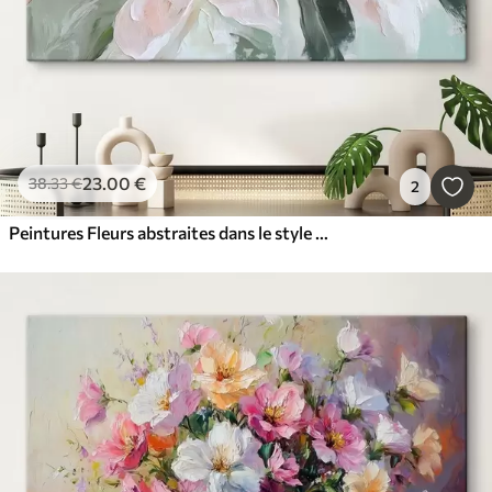
23
.00
€
38
.33
€
2
Peintures Fleurs abstraites dans le style de la peinture à l'huile