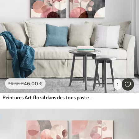
46
.00
€
76
.66
€
1
Peintures Art floral dans des tons pastel avec des éléments géométriques