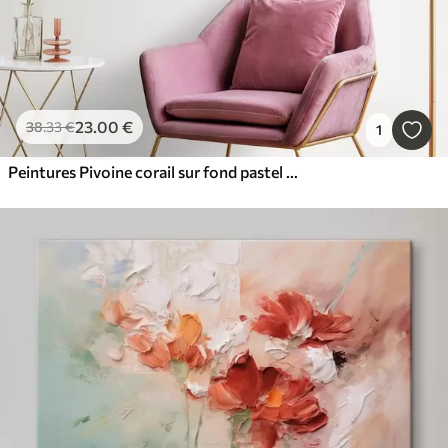
23
.00
€
38
.33
€
1
Peintures Pivoine corail sur fond pastel dans un style d'illustration artistique moderne