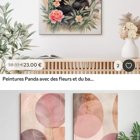
23
.00
€
38
.33
€
2
Peintures Panda avec des fleurs et du bambou