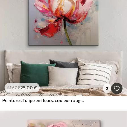
25
.00
€
41
.67
€
2
Peintures Tulipe en fleurs, couleur rouge, rose, grise