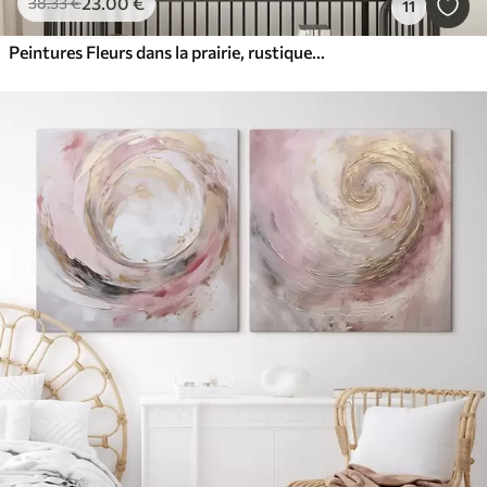
23
.00
€
38
.33
€
11
Peintures Fleurs dans la prairie, rustique, style acrylique