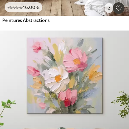
46
.00
€
76
.66
€
2
Peintures Abstractions