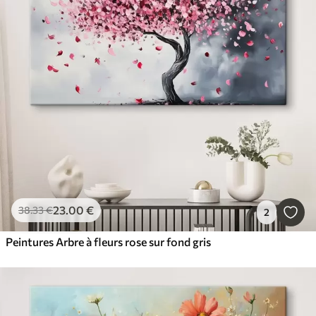
Populaire schilderijen
Les plus populaires
Réinitialiser tous les filtres
23
.00
€
38
.33
€
2
Peintures Arbre à fleurs rose sur fond gris