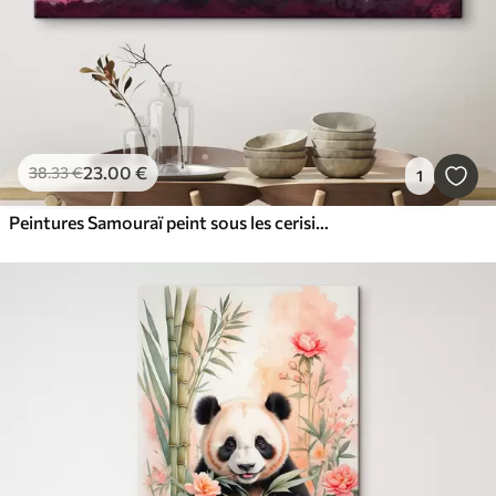
23
.00
€
38
.33
€
1
Peintures Samouraï peint sous les cerisiers en fleurs