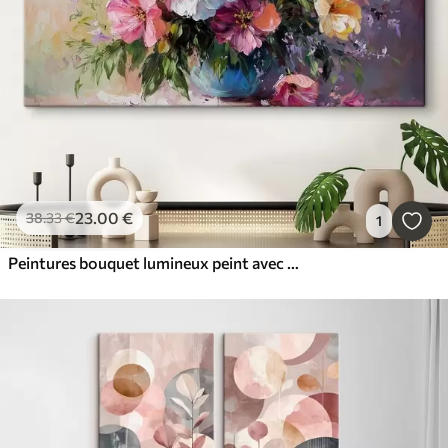
23
.00
€
38
.33
€
1
Peintures bouquet lumineux peint avec des couleurs