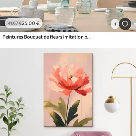
25
.00
€
41
.67
€
1
Peintures Bouquet de fleurs imitation peinture