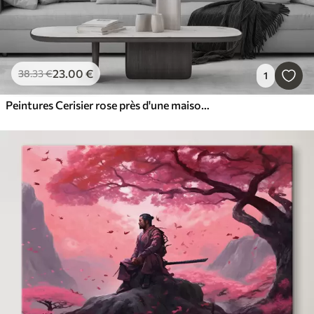
23
.00
€
38
.33
€
1
Peintures Cerisier rose près d'une maison sur le lac, Japon, oriental, style aquarelle