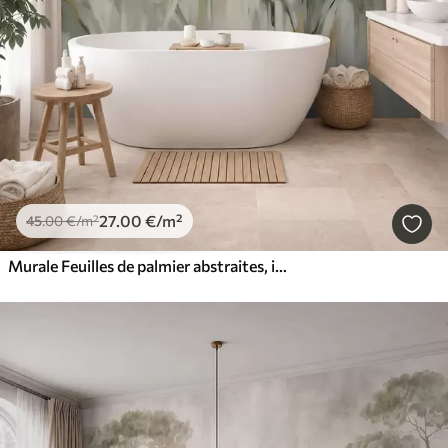
27
.00
€
/m²
45
.00
€
/m²
Murale Feuilles de palmier abstraites, imitation de peinture