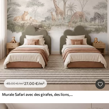
27
.00
€
/m²
45
.00
€
/m²
Murale Safari avec des girafes, des lions, des zèbres et des arbres tropicaux