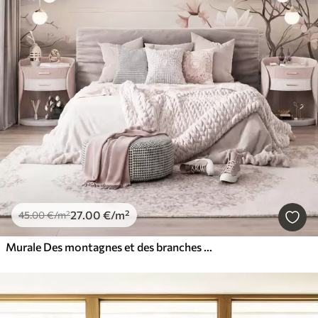
27
.00
€
/m²
45
.00
€
/m²
Murale Des montagnes et des branches de magnolia roses en fleurs, un paysage riche en textures