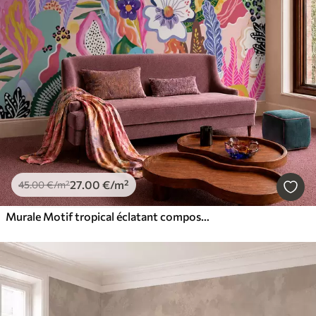
27
.00
€
/m²
45
.00
€
/m²
Murale Motif tropical éclatant composé de fleurs, de feuilles et de fruits colorés