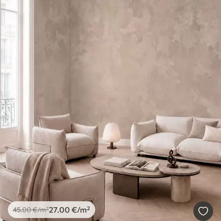
27
.00
€
/m²
45
.00
€
/m²