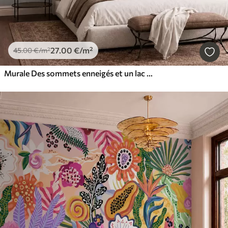
27
.00
€
/m²
45
.00
€
/m²
Murale Des sommets enneigés et un lac paisible aux reflets miroitants