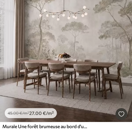
27
.00
€
/m²
45
.00
€
/m²
Murale Une forêt brumeuse au bord d'un plan d'eau paisible, dans des tons pastel naturels et doux