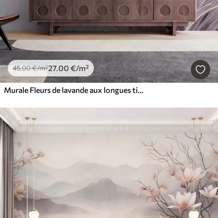
27
.00
€
/m²
45
.00
€
/m²
Murale Fleurs de lavande aux longues tiges et feuilles, œuvre d'art aux textures douces aux tons pastel