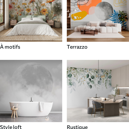
À motifs
Terrazzo
Style loft
Rustique