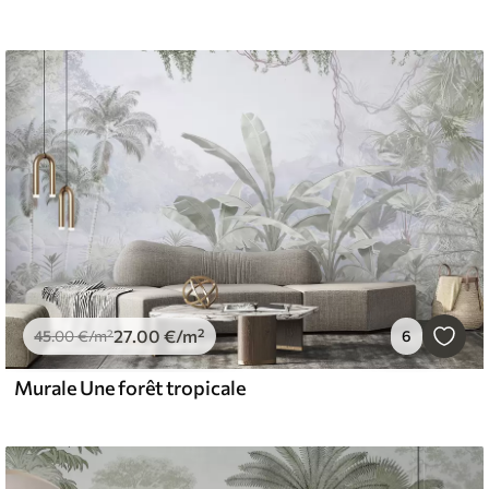
27
.00
€
/m²
45
.00
€
/m²
6
Murale Une forêt tropicale