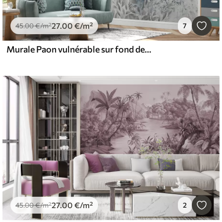
27
.00
€
/m²
45
.00
€
/m²
7
Murale Paon vulnérable sur fond de béton grunge
27
.00
€
/m²
45
.00
€
/m²
2