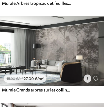
Murale Arbres tropicaux et feuilles dans une forêt brumeuse
27
.00
€
/m²
45
.00
€
/m²
8
Murale Grands arbres sur les collines, forêt dans le brouillard