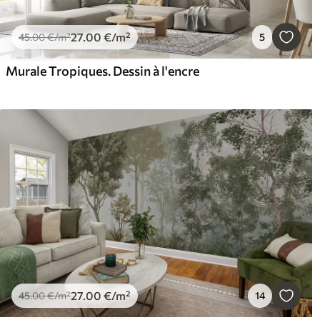
27
.00
€
/m²
45
.00
€
/m²
5
Murale Tropiques. Dessin à l'encre
27
.00
€
/m²
45
.00
€
/m²
14