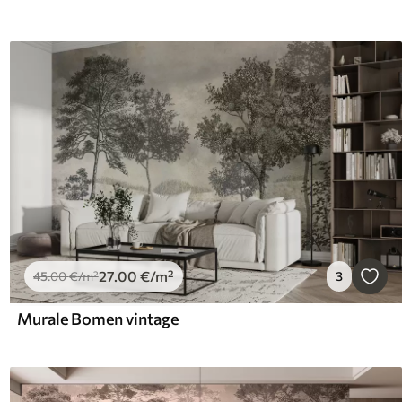
27
.00
€
/m²
45
.00
€
/m²
3
Murale Bomen vintage