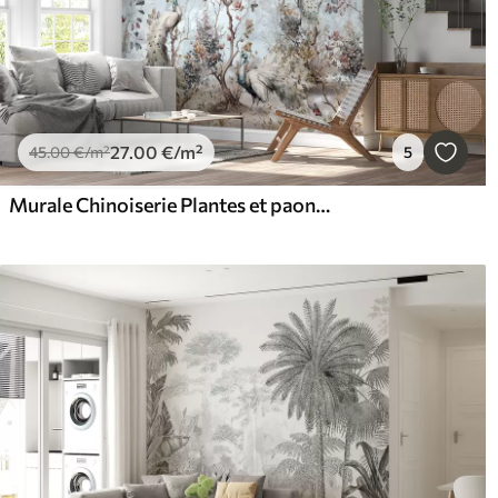
27
.00
€
/m²
45
.00
€
/m²
5
Murale Chinoiserie Plantes et paons de style chinois