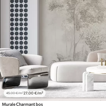
27
.00
€
/m²
45
.00
€
/m²
Murale Charmant bos