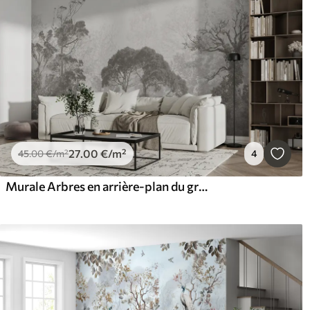
27
.00
€
/m²
45
.00
€
/m²
4
Murale Arbres en arrière-plan du grunge