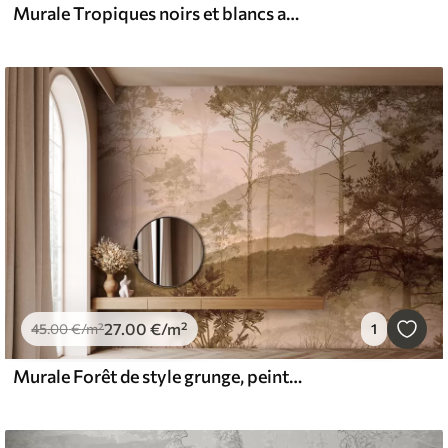
Murale Tropiques noirs et blancs aux couleurs violettes
27
.00
€
/m²
45
.00
€
/m²
1
Murale Forêt de style grunge, peinture murale