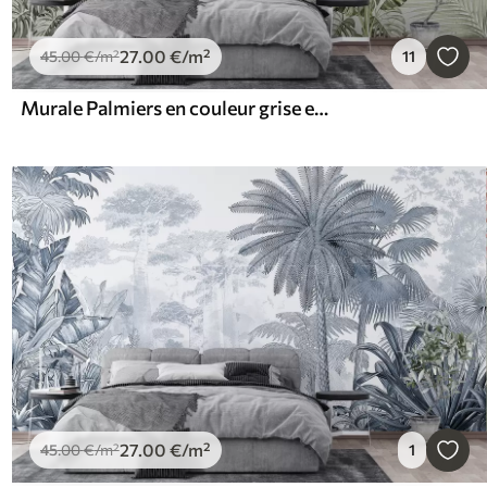
27
.00
€
/m²
45
.00
€
/m²
11
Murale Palmiers en couleur grise en couleurs vertes
27
.00
€
/m²
45
.00
€
/m²
1