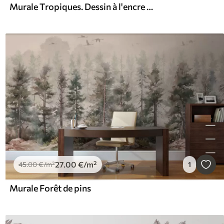
Murale Tropiques. Dessin à l'encre en couleurs bleues
27
.00
€
/m²
45
.00
€
/m²
1
Murale Forêt de pins