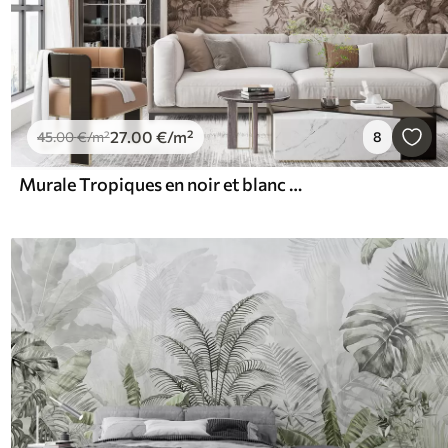
27
.00
€
/m²
45
.00
€
/m²
8
Murale Tropiques en noir et blanc dans des couleurs brunes