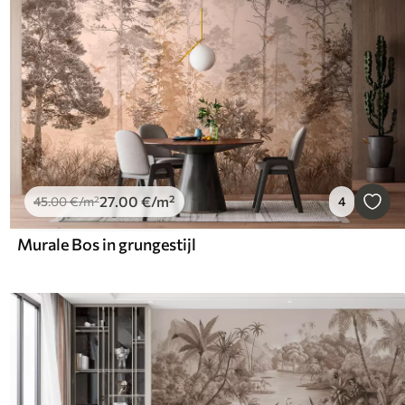
27
.00
€
/m²
45
.00
€
/m²
4
Murale Bos in grungestijl