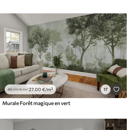
27
.00
€
/m²
45
.00
€
/m²
17
Murale Forêt magique en vert