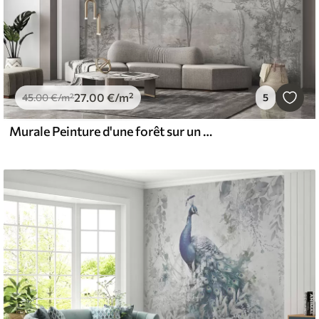
27
.00
€
/m²
45
.00
€
/m²
5
Murale Peinture d'une forêt sur un mur en pierre