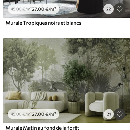
27
.00
€
/m²
45
.00
€
/m²
22
Murale Tropiques noirs et blancs
27
.00
€
/m²
45
.00
€
/m²
21
Murale Matin au fond de la forêt