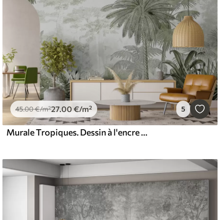
27
.00
€
/m²
45
.00
€
/m²
5
Murale Tropiques. Dessin à l'encre de couleur verte