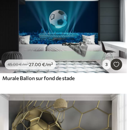
27
.00
€
/m²
45
.00
€
/m²
3
Murale Ballon sur fond de stade