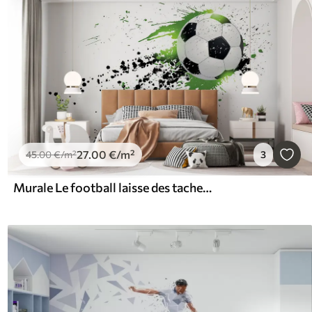
27
.00
€
/m²
45
.00
€
/m²
3
Murale Le football laisse des taches vertes