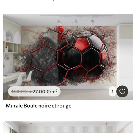
27
.00
€
/m²
45
.00
€
/m²
1
Murale Boule noire et rouge