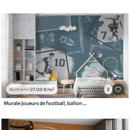
27
.00
€
/m²
45
.00
€
/m²
2
Murale Joueurs de football, ballon et autres attributs du football dans les tons bleus