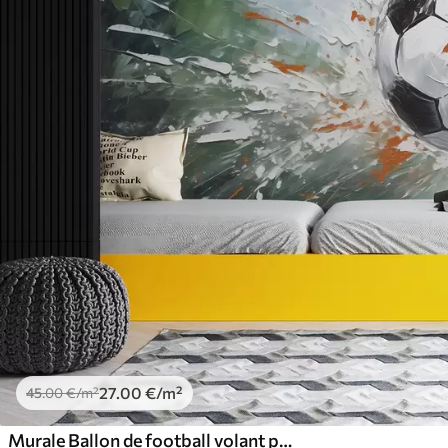
27
.00
€
/m²
45
.00
€
/m²
Murale Ballon de football volant peinture à l'huile art abstrait