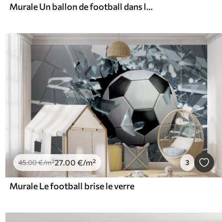
Murale Un ballon de football dans le but
27
.00
€
/m²
45
.00
€
/m²
3
Murale Le football brise le verre