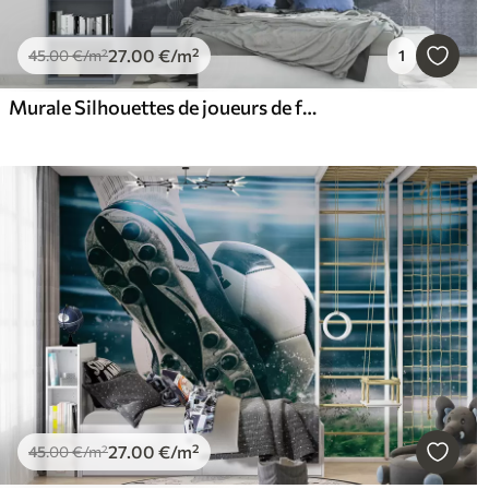
27
.00
€
/m²
45
.00
€
/m²
1
Murale Silhouettes de joueurs de football sur un fond abstrait
27
.00
€
/m²
45
.00
€
/m²