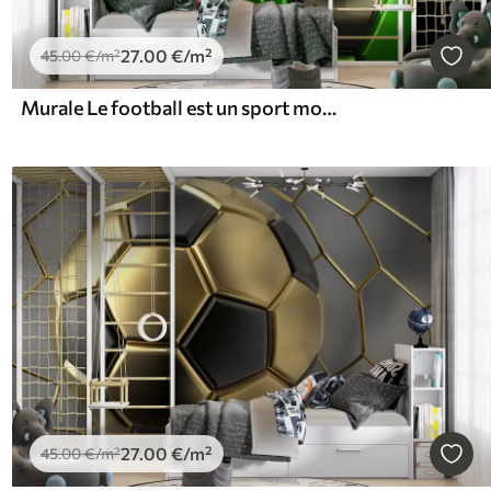
27
.00
€
/m²
45
.00
€
/m²
Murale Le football est un sport mondial
27
.00
€
/m²
45
.00
€
/m²