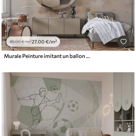
27
.00
€
/m²
45
.00
€
/m²
Murale Peinture imitant un ballon de football