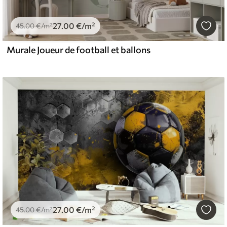
27
.00
€
/m²
45
.00
€
/m²
Murale Joueur de football et ballons
27
.00
€
/m²
45
.00
€
/m²