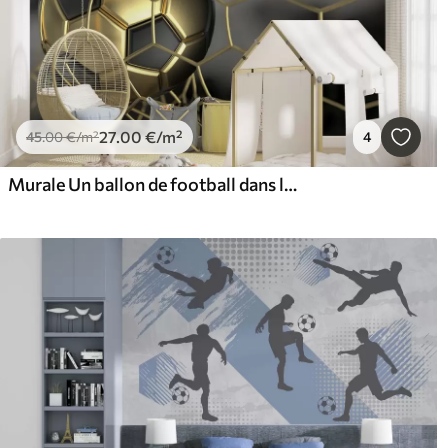
27
.00
€
/m²
45
.00
€
/m²
4
Murale Un ballon de football dans le but