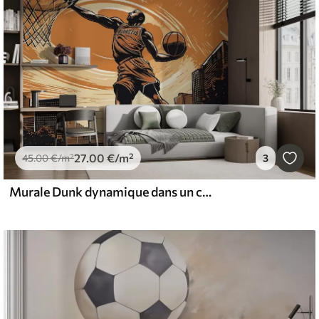
27
.00
€
/m²
45
.00
€
/m²
3
Murale Dunk dynamique dans un coucher de soleil urbain