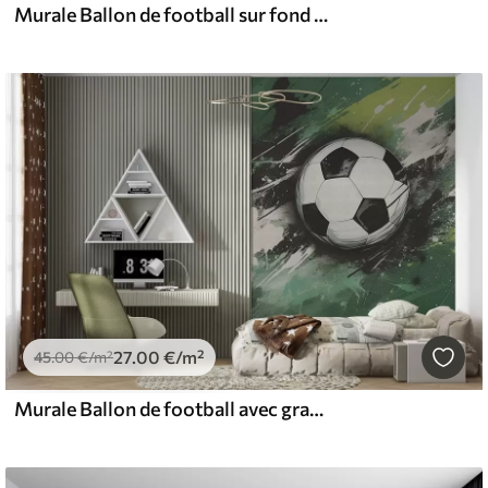
Murale Ballon de football sur fond de nids d'abeilles avec des taches de peinture jaune
27
.00
€
/m²
45
.00
€
/m²
Murale Ballon de football avec graffiti flou en arrière-plan