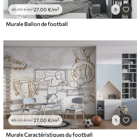
27
.00
€
/m²
45
.00
€
/m²
5
Murale Ballon de football
27
.00
€
/m²
45
.00
€
/m²
1
Murale Caractéristiques du football