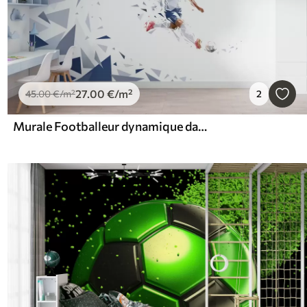
27
.00
€
/m²
45
.00
€
/m²
2
Murale Footballeur dynamique dans un style low-poly, frappant le ballon