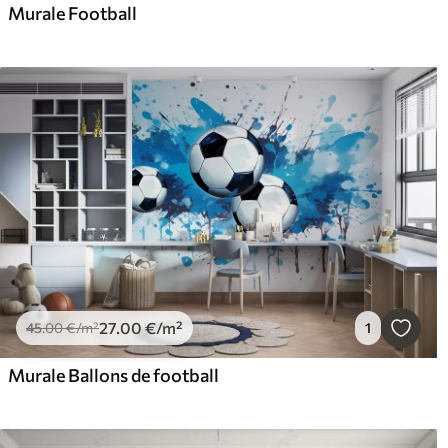
Murale Football
27
.00
€
/m²
45
.00
€
/m²
1
Murale Ballons de football