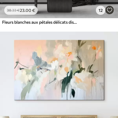
23
.00
€
12
38
.33
€
Fleurs blanches aux pétales délicats disposées dans un joli motif floral sur un fond clair