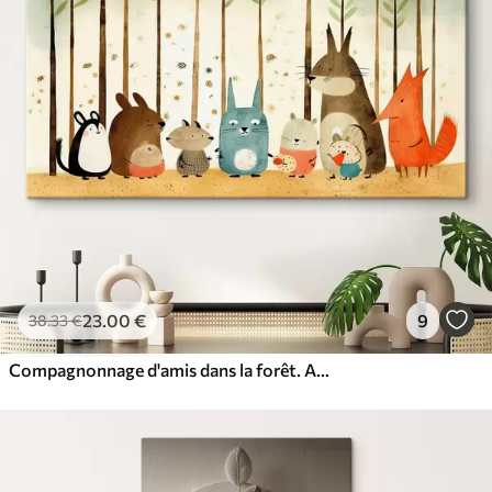
23
.00
€
9
38
.33
€
Compagnonnage d'amis dans la forêt. Animaux mignons