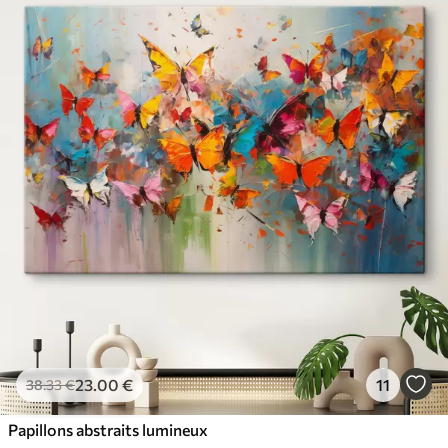
23
.00
€
11
38
.33
€
Papillons abstraits lumineux