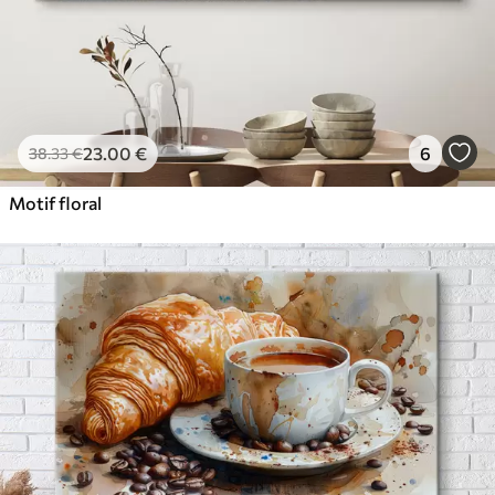
23
.00
€
6
38
.33
€
Motif floral