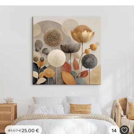
25
.00
€
14
41
.67
€