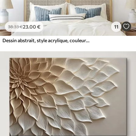
23
.00
€
11
38
.33
€
Dessin abstrait, style acrylique, couleurs douces et naturelles