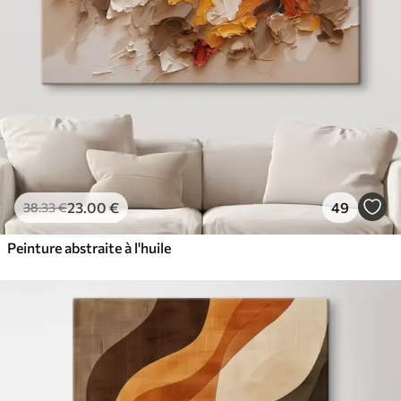
23
.00
€
49
38
.33
€
Peinture abstraite à l'huile