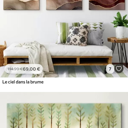
69
.00
€
7
114
.99
€
Le ciel dans la brume