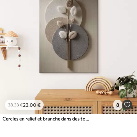
23
.00
€
8
38
.33
€
Cercles en relief et branche dans des tons neutres chauds