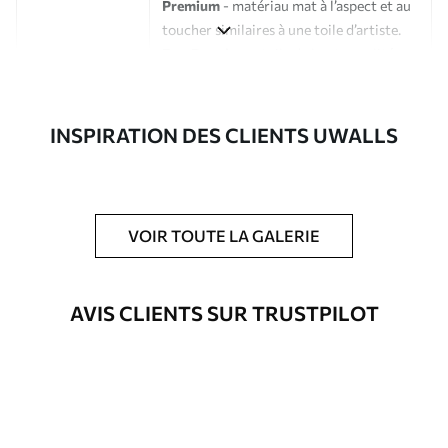
Premium
- matériau mat à l’aspect et au
toucher similaires à une toile d’artiste.
Eco-Premium
- toile de haute qualité
composée à 100 % de coton.
Auteur
Studio de design Uwalls
INSPIRATION DES CLIENTS UWALLS
Numéro d'article
s34703
En outre
Possibilité d'ajouter un vernis
VOIR TOUTE LA GALERIE
protecteur pour renforcer la durabilité
du tableau.
AVIS CLIENTS SUR TRUSTPILOT
Matériaux disponibles
Standard
Fourgon
23
.00
€