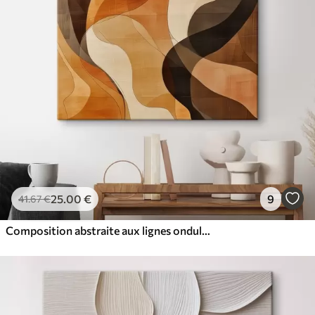
25
.00
€
9
41
.67
€
Composition abstraite aux lignes ondulées dynamiques, dans une palette de tons brun terre cuite