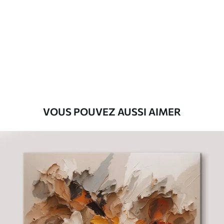
Premium
Fourgon
29
.00
€
Eco-Premium
Fourgon
36
.00
€
VOUS POUVEZ AUSSI AIMER