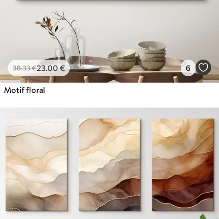
23
.00
€
6
38
.33
€
Motif floral