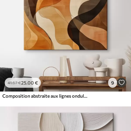
25
.00
€
9
41
.67
€
Composition abstraite aux lignes ondulées dynamiques, dans une palette de tons brun terre cuite