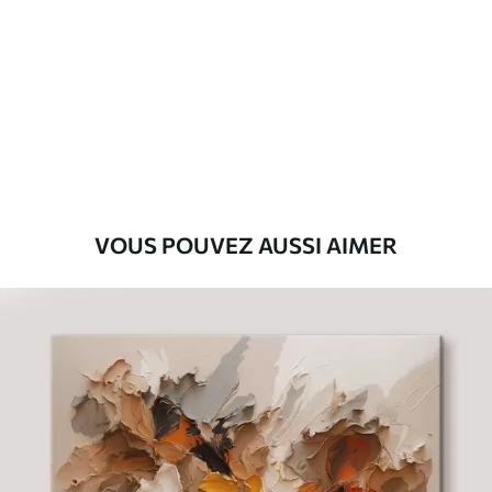
Premium
Fourgon
29
.00
€
Eco-Premium
Fourgon
36
.00
€
VOUS POUVEZ AUSSI AIMER