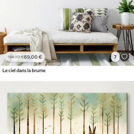
69
.00
€
7
114
.99
€
Le ciel dans la brume