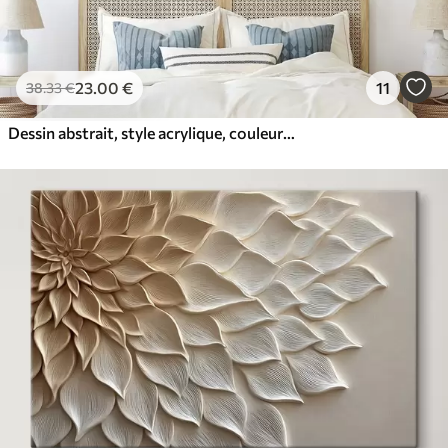
23
.00
€
11
38
.33
€
Dessin abstrait, style acrylique, couleurs douces et naturelles