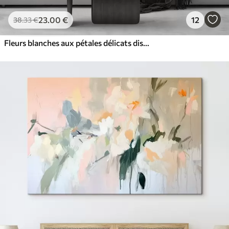
23
.00
€
12
38
.33
€
Fleurs blanches aux pétales délicats disposées dans un joli motif floral sur un fond clair