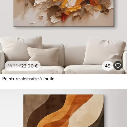
23
.00
€
49
38
.33
€
Peinture abstraite à l'huile