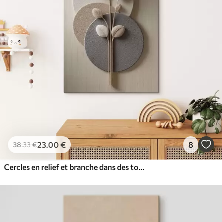
23
.00
€
8
38
.33
€
Cercles en relief et branche dans des tons neutres chauds