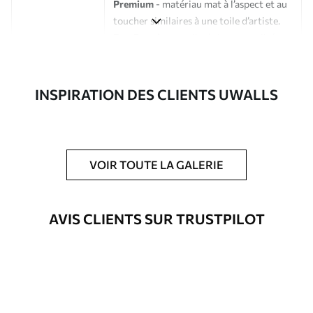
Premium
- matériau mat à l’aspect et au
toucher similaires à une toile d’artiste.
Eco-Premium
- toile de haute qualité
composée à 100 % de coton.
Auteur
Studio de design Uwalls
INSPIRATION DES CLIENTS UWALLS
Numéro d'article
s33178
En outre
Possibilité d'ajouter un vernis
VOIR TOUTE LA GALERIE
protecteur pour renforcer la durabilité
du tableau.
AVIS CLIENTS SUR TRUSTPILOT
Matériaux disponibles
Standard
Fourgon
23
.00
€