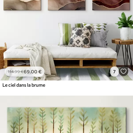
69
.00
€
7
114
.99
€
Le ciel dans la brume