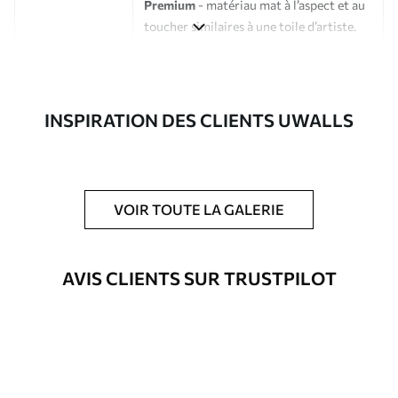
Premium
- matériau mat à l’aspect et au
toucher similaires à une toile d’artiste.
Eco-Premium
- toile de haute qualité
composée à 100 % de coton.
Auteur
Studio de design Uwalls
INSPIRATION DES CLIENTS UWALLS
Numéro d'article
s34717
En outre
Possibilité d'ajouter un vernis
VOIR TOUTE LA GALERIE
protecteur pour renforcer la durabilité
du tableau.
AVIS CLIENTS SUR TRUSTPILOT
Matériaux disponibles
Standard
Fourgon
23
.00
€