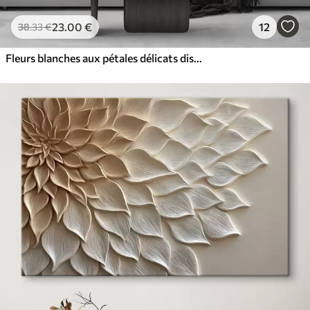
23
.00
€
12
38
.33
€
Fleurs blanches aux pétales délicats disposées dans un joli motif floral sur un fond clair