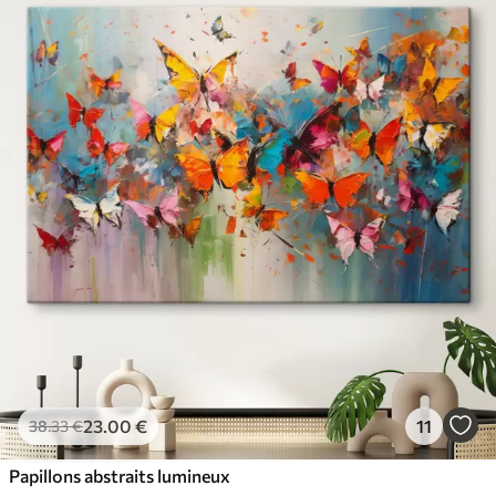
23
.00
€
11
38
.33
€
Papillons abstraits lumineux