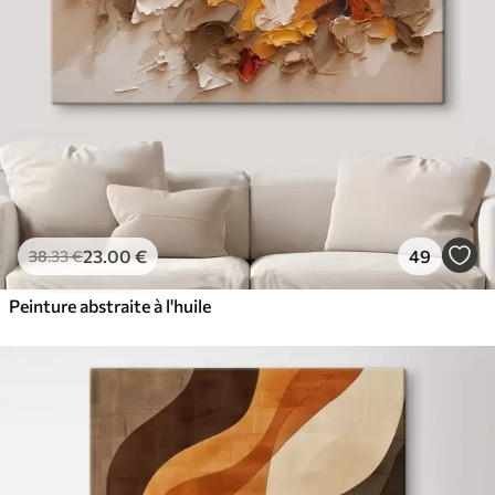
23
.00
€
49
38
.33
€
Peinture abstraite à l'huile