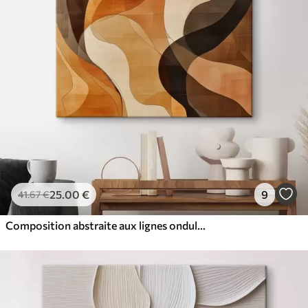
25
.00
€
9
41
.67
€
Composition abstraite aux lignes ondulées dynamiques, dans une palette de tons brun terre cuite