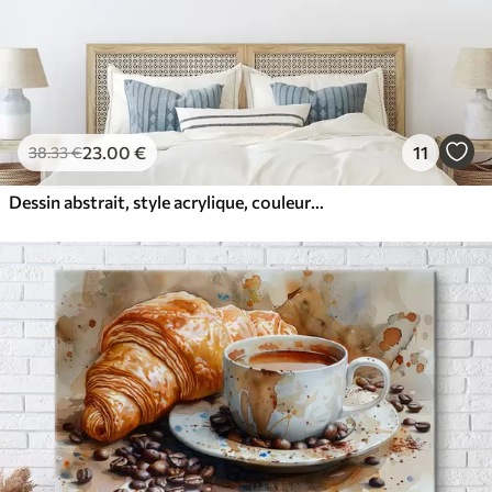
23
.00
€
11
38
.33
€
Dessin abstrait, style acrylique, couleurs douces et naturelles