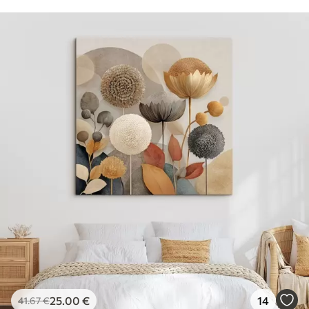
25
.00
€
14
41
.67
€