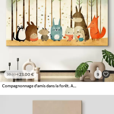
23
.00
€
9
38
.33
€
Compagnonnage d'amis dans la forêt. Animaux mignons