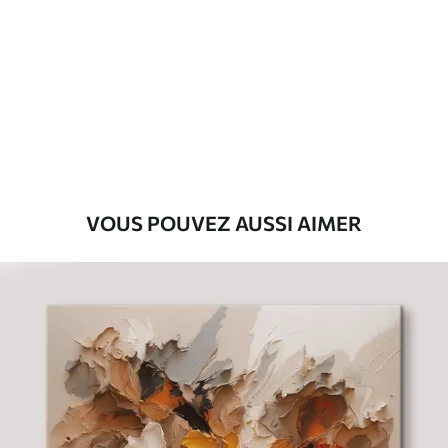
Premium
Fourgon
29
.00
€
Eco-Premium
Fourgon
36
.00
€
VOUS POUVEZ AUSSI AIMER