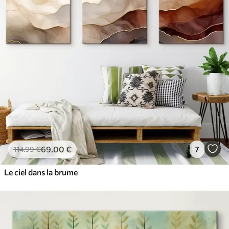
69
.00
€
7
114
.99
€
Le ciel dans la brume