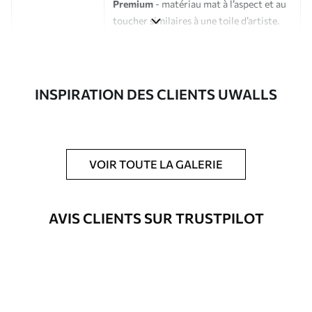
Premium
- matériau mat à l’aspect et au
toucher similaires à une toile d’artiste.
Eco-Premium
- toile de haute qualité
composée à 100 % de coton.
Auteur
Studio de design Uwalls
INSPIRATION DES CLIENTS UWALLS
Numéro d'article
s33403
En outre
Possibilité d'ajouter un vernis
VOIR TOUTE LA GALERIE
protecteur pour renforcer la durabilité
du tableau.
AVIS CLIENTS SUR TRUSTPILOT
Matériaux disponibles
Standard
Fourgon
23
.00
€