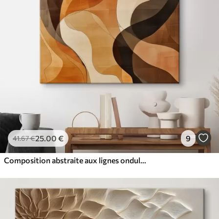
25
.00
€
9
41
.67
€
Composition abstraite aux lignes ondulées dynamiques, dans une palette de tons brun terre cuite