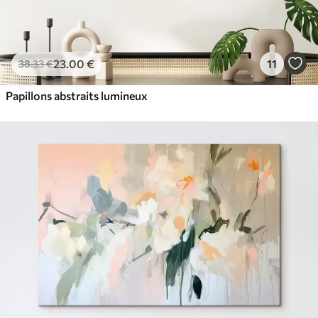
23
.00
€
11
38
.33
€
Papillons abstraits lumineux