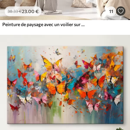
23
.00
€
11
38
.33
€
Peinture de paysage avec un voilier sur une mer calme, ciel orange et jaune, montagnes lointaines