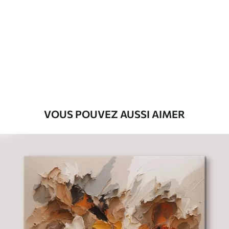
Premium
Fourgon
29
.00
€
Eco-Premium
Fourgon
36
.00
€
VOUS POUVEZ AUSSI AIMER