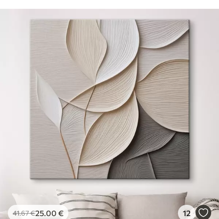
25
.00
€
12
41
.67
€