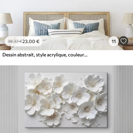
23
.00
€
11
38
.33
€
Dessin abstrait, style acrylique, couleurs douces et naturelles