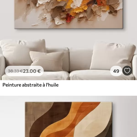
23
.00
€
49
38
.33
€
Peinture abstraite à l'huile