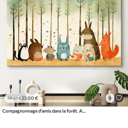
23
.00
€
9
38
.33
€
Compagnonnage d'amis dans la forêt. Animaux mignons