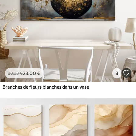
23
.00
€
8
38
.33
€
Branches de fleurs blanches dans un vase