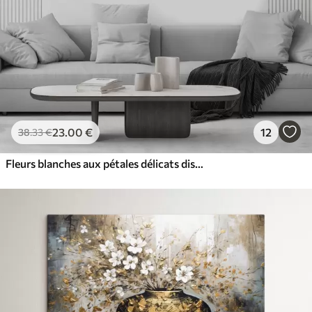
23
.00
€
12
38
.33
€
Fleurs blanches aux pétales délicats disposées dans un joli motif floral sur un fond clair