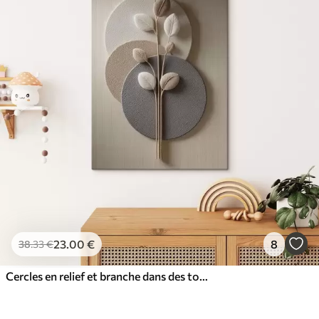
23
.00
€
8
38
.33
€
Cercles en relief et branche dans des tons neutres chauds