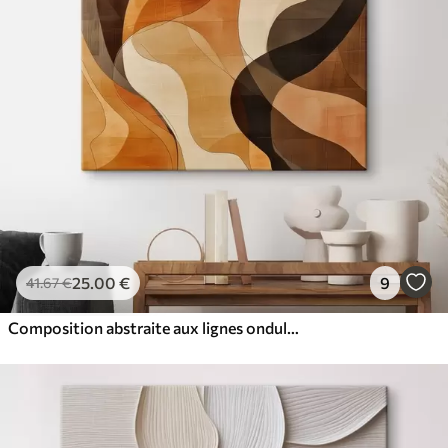
25
.00
€
9
41
.67
€
Composition abstraite aux lignes ondulées dynamiques, dans une palette de tons brun terre cuite