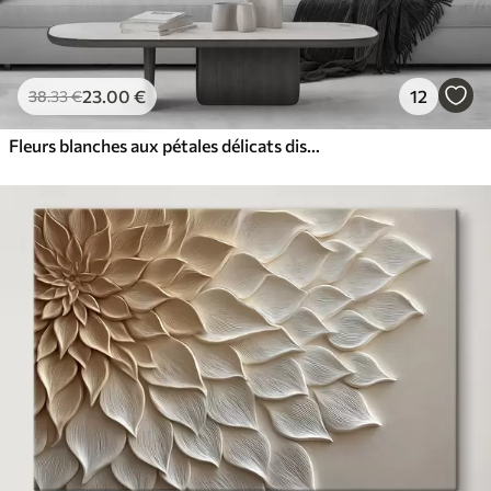
23
.00
€
12
38
.33
€
Fleurs blanches aux pétales délicats disposées dans un joli motif floral sur un fond clair