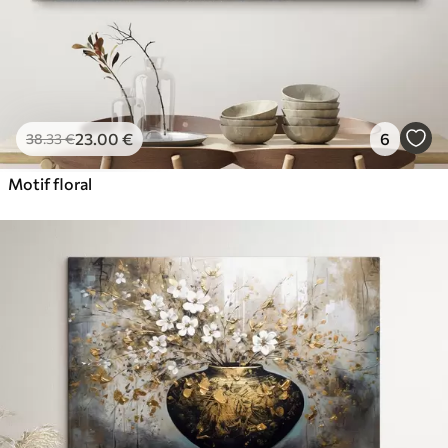
23
.00
€
6
38
.33
€
Motif floral