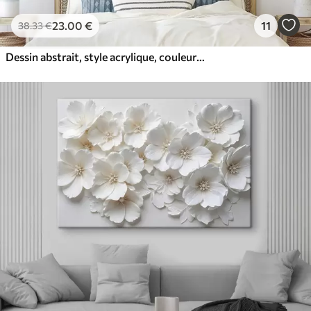
23
.00
€
11
38
.33
€
Dessin abstrait, style acrylique, couleurs douces et naturelles