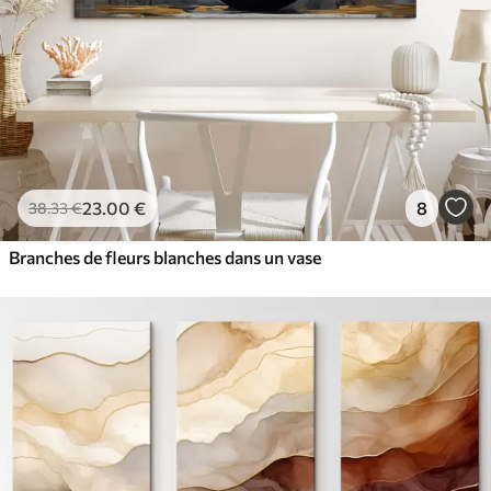
23
.00
€
8
38
.33
€
Branches de fleurs blanches dans un vase