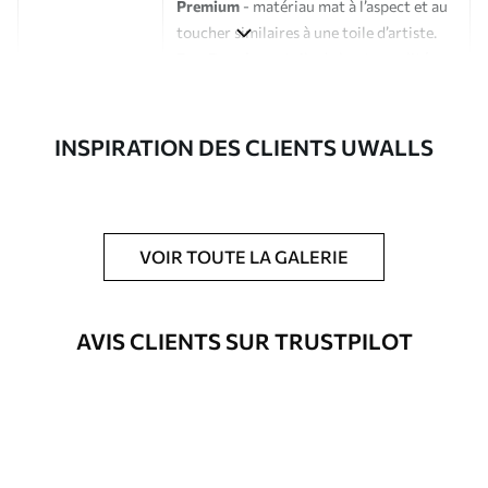
Premium
- matériau mat à l’aspect et au
toucher similaires à une toile d’artiste.
Eco-Premium
- toile de haute qualité
composée à 100 % de coton.
Auteur
Studio de design Uwalls
INSPIRATION DES CLIENTS UWALLS
Numéro d'article
s33386
En outre
Possibilité d'ajouter un vernis
VOIR TOUTE LA GALERIE
protecteur pour renforcer la durabilité
du tableau.
AVIS CLIENTS SUR TRUSTPILOT
Matériaux disponibles
Standard
Fourgon
23
.00
€