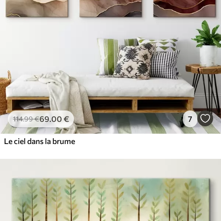
69
.00
€
7
114
.99
€
Le ciel dans la brume