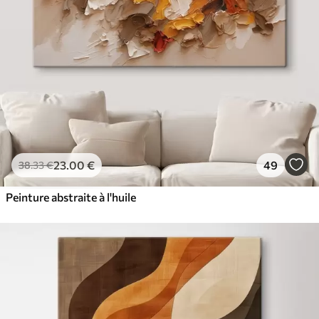
23
.00
€
49
38
.33
€
Peinture abstraite à l'huile