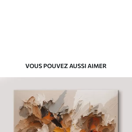
Premium
Fourgon
29
.00
€
Eco-Premium
Fourgon
36
.00
€
VOUS POUVEZ AUSSI AIMER