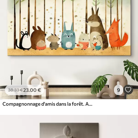
23
.00
€
9
38
.33
€
Compagnonnage d'amis dans la forêt. Animaux mignons