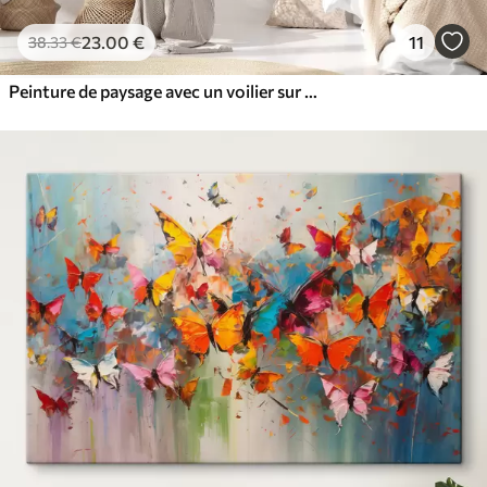
23
.00
€
11
38
.33
€
Peinture de paysage avec un voilier sur une mer calme, ciel orange et jaune, montagnes lointaines