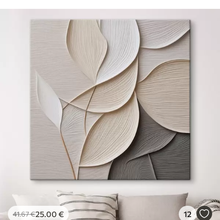
25
.00
€
12
41
.67
€