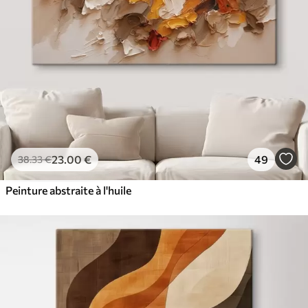
23
.00
€
49
38
.33
€
Peinture abstraite à l'huile