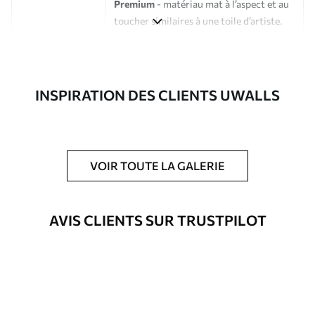
Premium
- matériau mat à l’aspect et au
toucher similaires à une toile d’artiste.
Eco-Premium
- toile de haute qualité
composée à 100 % de coton.
Auteur
Studio de design Uwalls
INSPIRATION DES CLIENTS UWALLS
Numéro d'article
s33401
En outre
Possibilité d'ajouter un vernis
VOIR TOUTE LA GALERIE
protecteur pour renforcer la durabilité
du tableau.
AVIS CLIENTS SUR TRUSTPILOT
Matériaux disponibles
Standard
Fourgon
23
.00
€