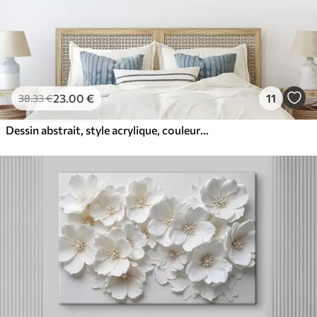
23
.00
€
11
38
.33
€
Dessin abstrait, style acrylique, couleurs douces et naturelles