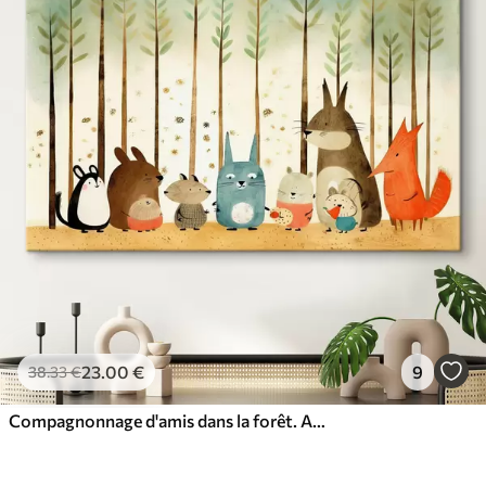
23
.00
€
9
38
.33
€
Compagnonnage d'amis dans la forêt. Animaux mignons