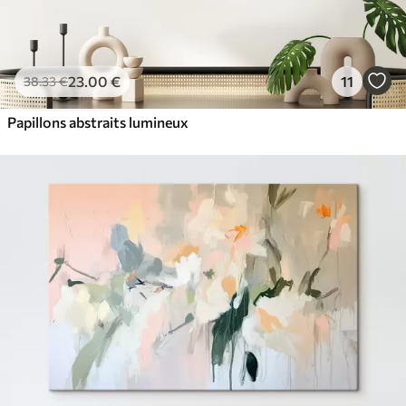
23
.00
€
11
38
.33
€
Papillons abstraits lumineux