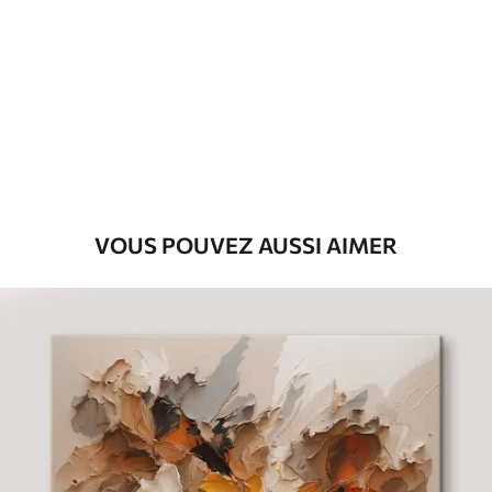
Premium
Fourgon
29
.00
€
Eco-Premium
Fourgon
36
.00
€
VOUS POUVEZ AUSSI AIMER