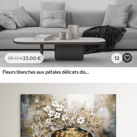
23
.00
€
12
38
.33
€
Fleurs blanches aux pétales délicats disposées dans un joli motif floral sur un fond clair