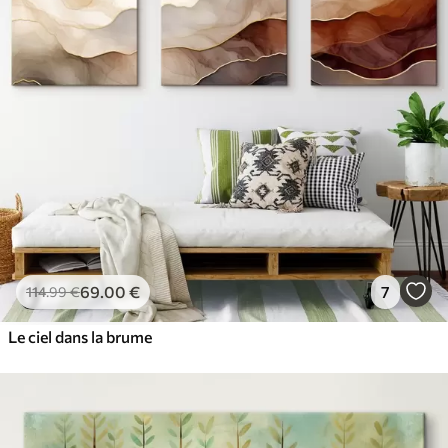
69
.00
€
7
114
.99
€
Le ciel dans la brume