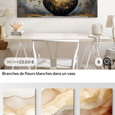
23
.00
€
8
38
.33
€
Branches de fleurs blanches dans un vase