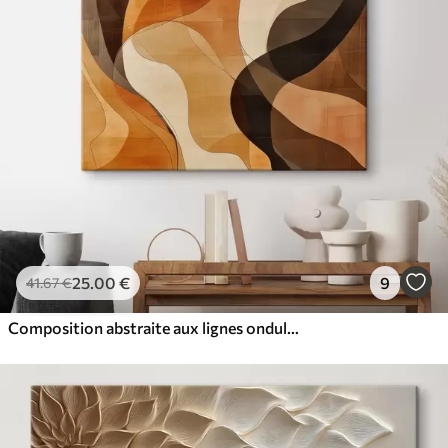
25
.00
€
9
41
.67
€
Composition abstraite aux lignes ondulées dynamiques, dans une palette de tons brun terre cuite