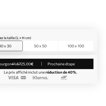
ez la taille (L × H cm)
30 x 30
50 x 50
100 x 100
Fourgon
41
.67
25
.00
€
Prochaine étape
Le prix affiché inclut une
réduction de 40%
.