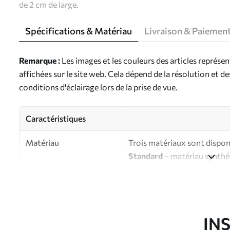
de 2 cm de large.
Spécifications & Matériau
Livraison & Paiemen
Remarque :
Les images et les couleurs des articles représe
affichées sur le site web. Cela dépend de la résolution et d
conditions d'éclairage lors de la prise de vue.
Caractéristiques
Matériau
Trois matériaux sont disponi
Standard
– matériau synthét
finition brillante.
Premium
- matériau mat à l’
d’artiste.
Eco-Premium
- toile de ha
IN