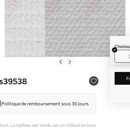
Choisiss
. s39538
Politique de remboursement sous 30 jours
on. Le tableau est tendu sur un châssis en bois