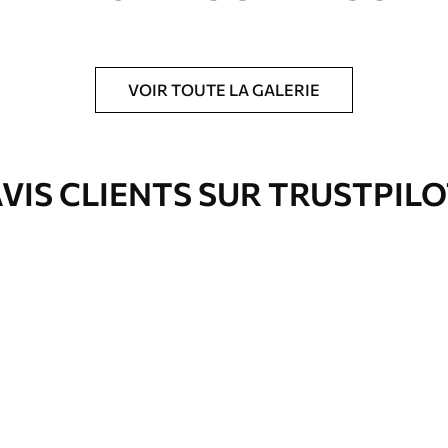
VOIR TOUTE LA GALERIE
is protecteur pour renforcer la durabilité du
VIS CLIENTS SUR TRUSTPIL
Eco-Premium
Fourgon
39
.00
€