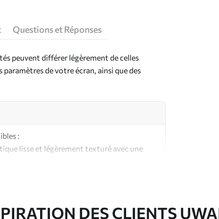
t
Questions et Réponses
ntés peuvent différer légèrement de celles
es paramètres de votre écran, ainsi que des
bles :
ique lisse et légèrement texturé avec une
aspect et au toucher similaires à une toile
ute qualité composée à 100 % de coton.
SPIRATION DES CLIENTS UWA