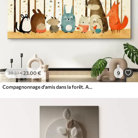
23
.00
€
9
38
.33
€
Compagnonnage d'amis dans la forêt. Animaux mignons