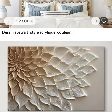
23
.00
€
11
38
.33
€
Dessin abstrait, style acrylique, couleurs douces et naturelles