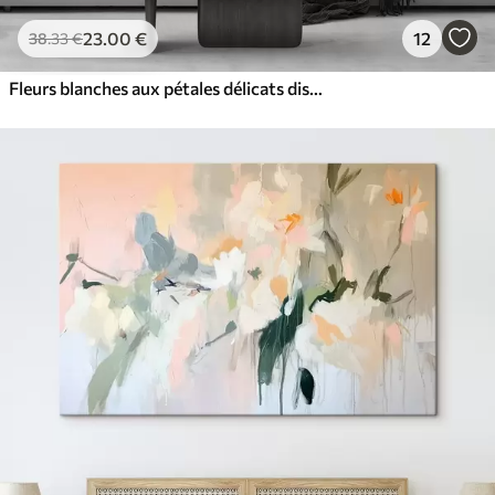
23
.00
€
12
38
.33
€
Fleurs blanches aux pétales délicats disposées dans un joli motif floral sur un fond clair