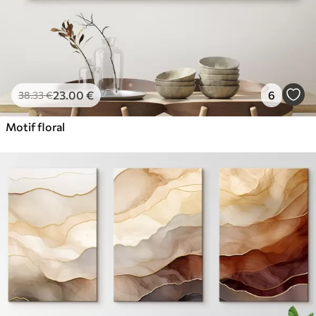
23
.00
€
6
38
.33
€
Motif floral