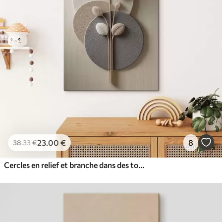
23
.00
€
8
38
.33
€
Cercles en relief et branche dans des tons neutres chauds