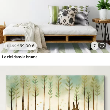
69
.00
€
7
114
.99
€
Le ciel dans la brume