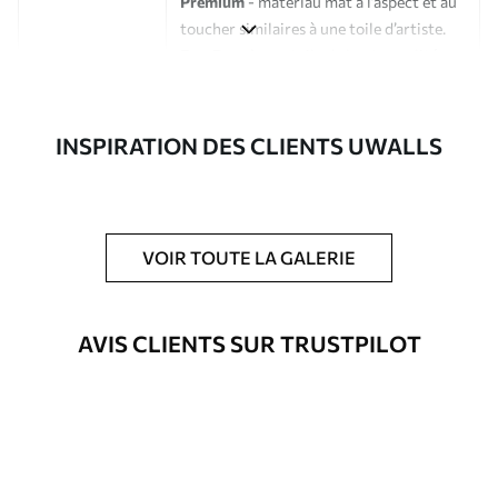
Premium
- matériau mat à l’aspect et au
toucher similaires à une toile d’artiste.
Eco-Premium
- toile de haute qualité
composée à 100 % de coton.
Auteur
Studio de design Uwalls
INSPIRATION DES CLIENTS UWALLS
Numéro d'article
s39094
En outre
Possibilité d'ajouter un vernis
VOIR TOUTE LA GALERIE
protecteur pour renforcer la durabilité
du tableau.
AVIS CLIENTS SUR TRUSTPILOT
Matériaux disponibles
Standard
Fourgon
23
.00
€