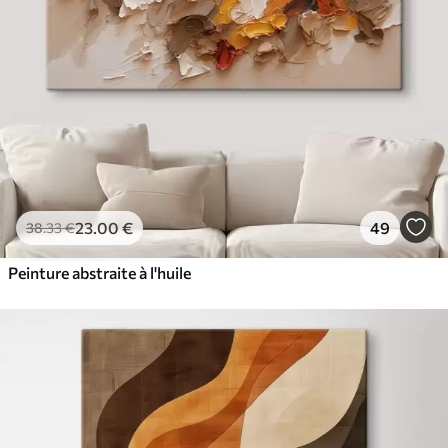
23
.00
€
49
38
.33
€
Peinture abstraite à l'huile