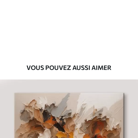
Premium
Fourgon
29
.00
€
Eco-Premium
Fourgon
36
.00
€
VOUS POUVEZ AUSSI AIMER