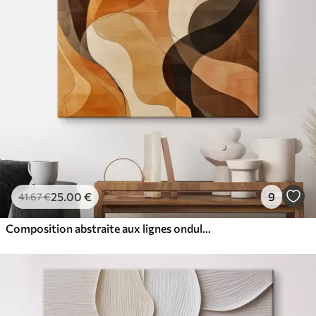
25
.00
€
9
41
.67
€
Composition abstraite aux lignes ondulées dynamiques, dans une palette de tons brun terre cuite