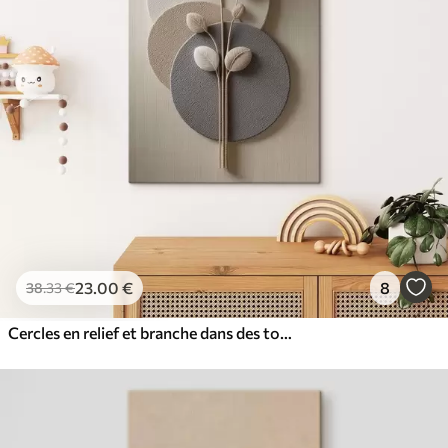
23
.00
€
8
38
.33
€
Cercles en relief et branche dans des tons neutres chauds