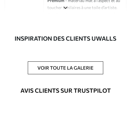
Premium
- matériau mat à l’aspect et au
toucher similaires à une toile d’artiste.
Eco-Premium
- toile de haute qualité
composée à 100 % de coton.
Auteur
Studio de design Uwalls
INSPIRATION DES CLIENTS UWALLS
Numéro d'article
s37921
En outre
Possibilité d'ajouter un vernis
VOIR TOUTE LA GALERIE
protecteur pour renforcer la durabilité
du tableau.
AVIS CLIENTS SUR TRUSTPILOT
Matériaux disponibles
Standard
Fourgon
23
.00
€