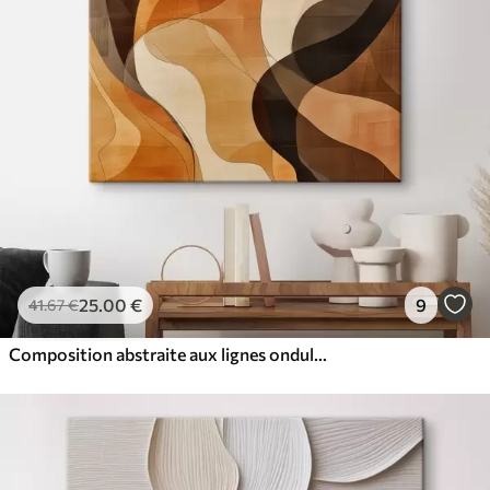
25
.00
€
9
41
.67
€
Composition abstraite aux lignes ondulées dynamiques, dans une palette de tons brun terre cuite