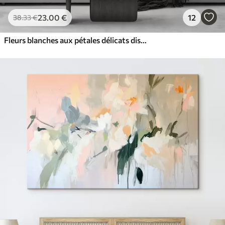
23
.00
€
12
38
.33
€
Fleurs blanches aux pétales délicats disposées dans un joli motif floral sur un fond clair