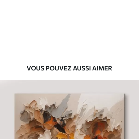
Premium
Fourgon
29
.00
€
Eco-Premium
Fourgon
36
.00
€
VOUS POUVEZ AUSSI AIMER