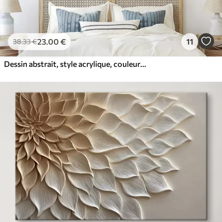
23
.00
€
11
38
.33
€
Dessin abstrait, style acrylique, couleurs douces et naturelles