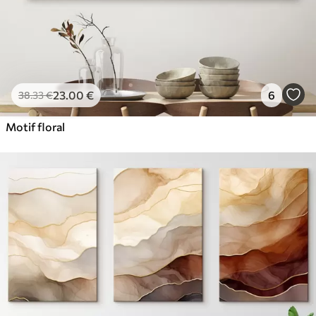
23
.00
€
6
38
.33
€
Motif floral