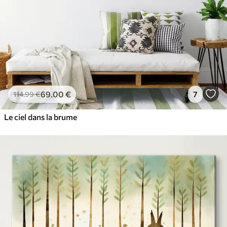
69
.00
€
7
114
.99
€
Le ciel dans la brume