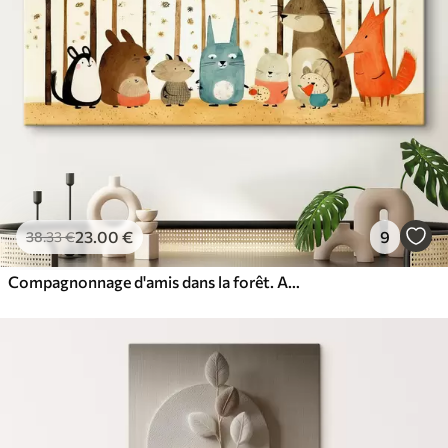
23
.00
€
9
38
.33
€
Compagnonnage d'amis dans la forêt. Animaux mignons