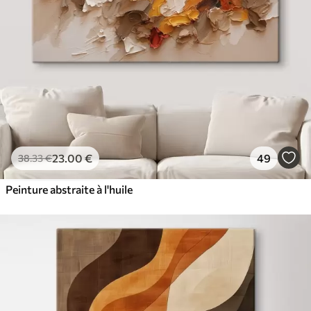
23
.00
€
49
38
.33
€
Peinture abstraite à l'huile