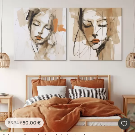
50
.00
€
83
.34
€