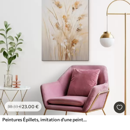
23
.00
€
38
.33
€
Peintures Épillets, imitation d'une peinture