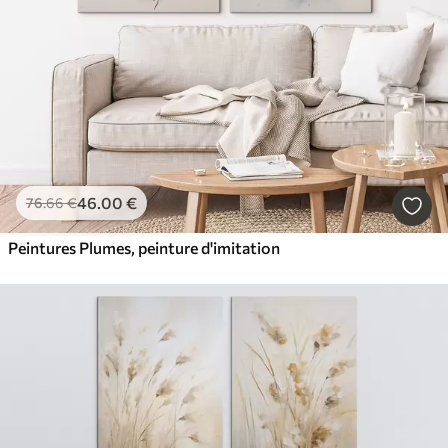
46
.00
€
76
.66
€
Peintures Plumes, peinture d'imitation