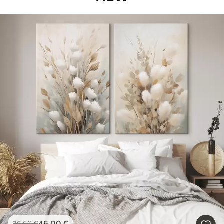
46
.00
€
76
.66
€