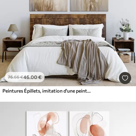
46
.00
€
76
.66
€
Peintures Épillets, imitation d'une peinture