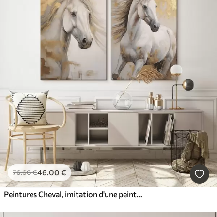
46
.00
€
76
.66
€
Peintures Cheval, imitation d'une peinture