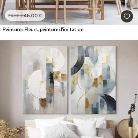
46
.00
€
76
.66
€
Peintures Fleurs, peinture d'imitation