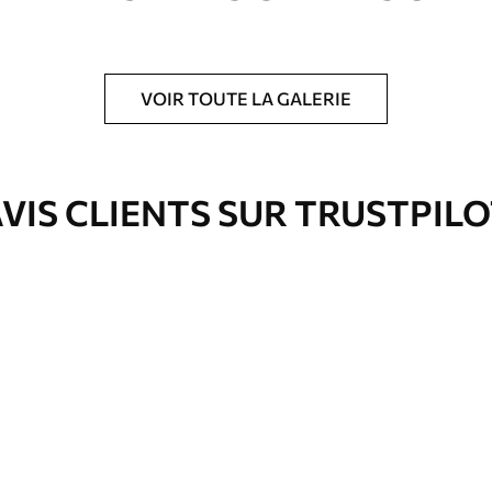
VOIR TOUTE LA GALERIE
is protecteur pour renforcer la durabilité du
VIS CLIENTS SUR TRUSTPIL
Eco-Premium
Fourgon
36
.00
€