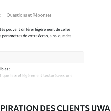
t
Questions et Réponses
ntés peuvent différer légèrement de celles
es paramètres de votre écran, ainsi que des
bles :
ique lisse et légèrement texturé avec une
aspect et au toucher similaires à une toile
ute qualité composée à 100 % de coton.
SPIRATION DES CLIENTS UWA