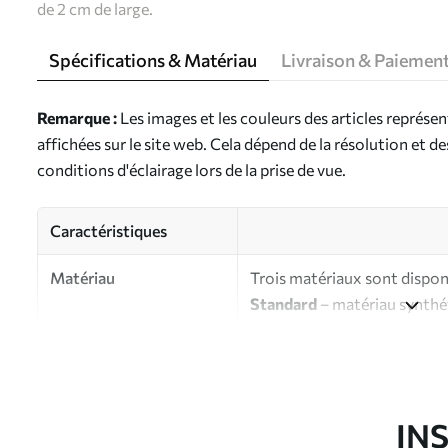
de 2 cm de large.
Spécifications & Matériau
Livraison & Paiemen
Remarque :
Les images et les couleurs des articles représe
affichées sur le site web. Cela dépend de la résolution et d
conditions d'éclairage lors de la prise de vue.
Caractéristiques
Matériau
Trois matériaux sont disponi
Standard
– matériau synthét
finition brillante.
Premium
- matériau mat à l’
d’artiste.
Eco-Premium
- toile de ha
IN