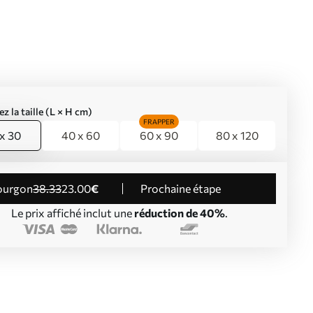
ez la taille (L × H cm)
FRAPPER
x 30
40 x 60
60 x 90
80 x 120
Fourgon
38
.33
23
.00
€
Prochaine étape
Le prix affiché inclut une
réduction de 40%
.