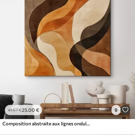
25
.00
€
9
41
.67
€
Composition abstraite aux lignes ondulées dynamiques, dans une palette de tons brun terre cuite