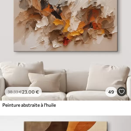
23
.00
€
49
38
.33
€
Peinture abstraite à l'huile