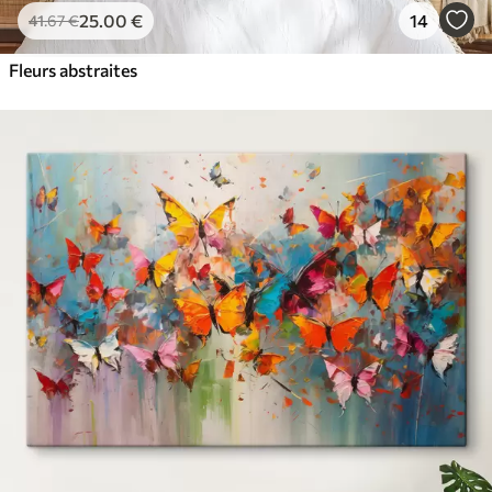
25
.00
€
14
41
.67
€
Fleurs abstraites