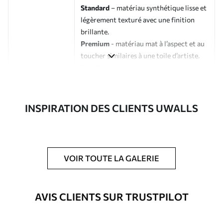
Standard
– matériau synthétique lisse et
légèrement texturé avec une finition
brillante.
Premium
- matériau mat à l’aspect et au
toucher similaires à une toile d’artiste.
Eco-Premium
- toile de haute qualité
composée à 100 % de coton.
Auteur
Studio de design Uwalls
INSPIRATION DES CLIENTS UWALLS
Numéro d'article
m00244v1
En outre
Possibilité d'ajouter un vernis
VOIR TOUTE LA GALERIE
protecteur pour renforcer la durabilité
du tableau.
AVIS CLIENTS SUR TRUSTPILOT
Matériaux disponibles