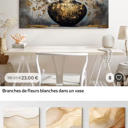
23
.00
€
8
38
.33
€
Branches de fleurs blanches dans un vase