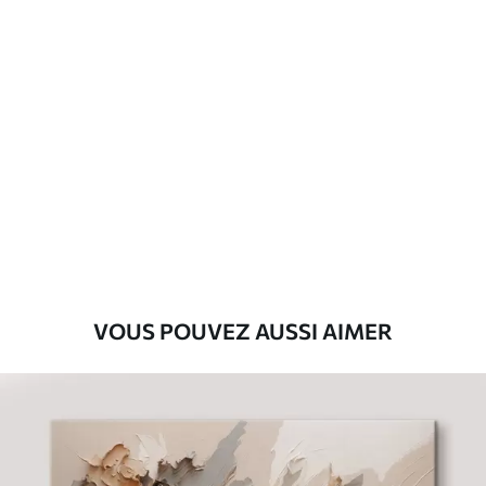
Standard
Fourgon
69
.00
€
Premium
Fourgon
87
.00
€
Eco-Premium
Fourgon
108
.00
€
VOUS POUVEZ AUSSI AIMER