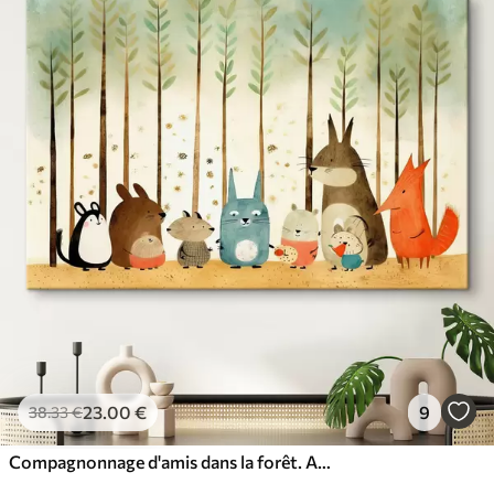
23
.00
€
9
38
.33
€
Compagnonnage d'amis dans la forêt. Animaux mignons