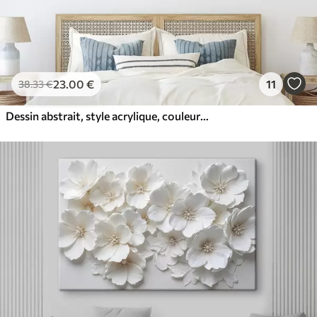
23
.00
€
11
38
.33
€
Dessin abstrait, style acrylique, couleurs douces et naturelles