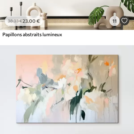
23
.00
€
11
38
.33
€
Papillons abstraits lumineux