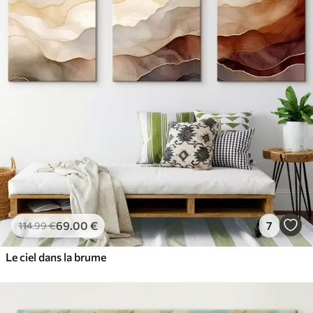
69
.00
€
7
114
.99
€
Le ciel dans la brume