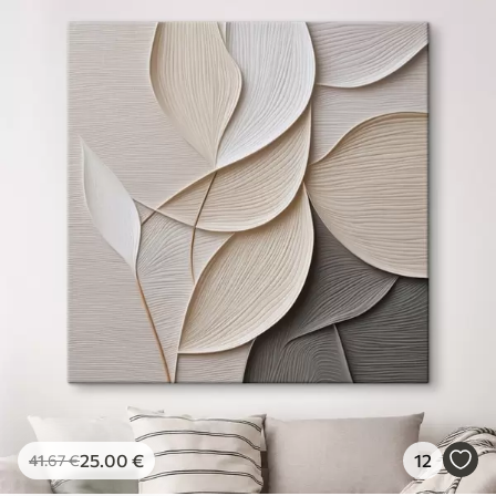
25
.00
€
12
41
.67
€