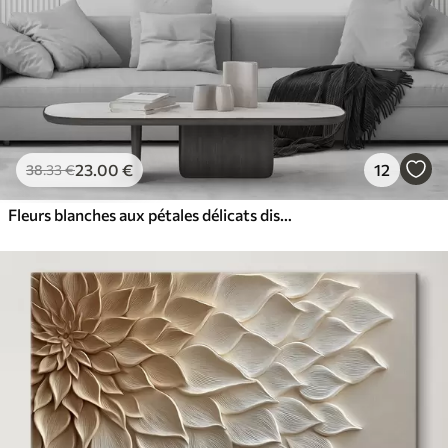
23
.00
€
12
38
.33
€
Fleurs blanches aux pétales délicats disposées dans un joli motif floral sur un fond clair