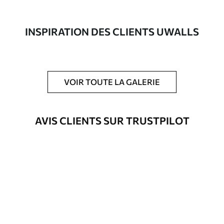
composée à 100 % de coton.
Auteur
Studio de design Uwalls
INSPIRATION DES CLIENTS UWALLS
Numéro d'article
s36008
En outre
Possibilité d'ajouter un vernis
VOIR TOUTE LA GALERIE
protecteur pour renforcer la durabilité
du tableau.
AVIS CLIENTS SUR TRUSTPILOT
Matériaux disponibles
Standard
Fourgon
23
.00
€
Premium
Fourgon
29
.00
€