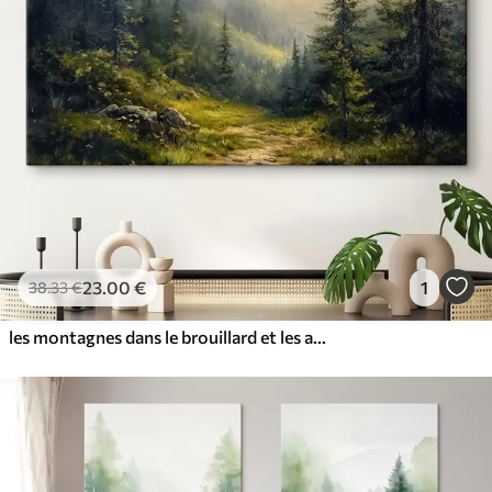
23
.00
€
1
38
.33
€
les montagnes dans le brouillard et les arbres