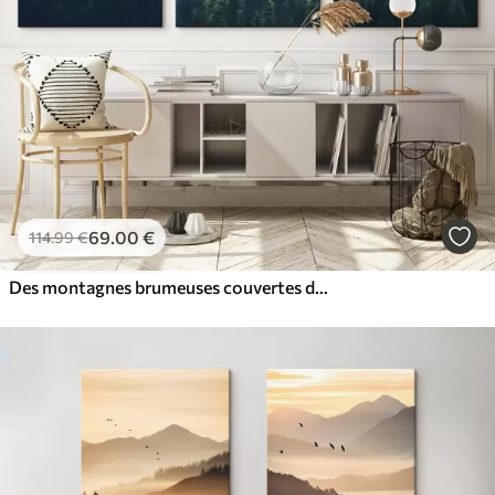
69
.00
€
114
.99
€
Des montagnes brumeuses couvertes de pins, parsemées de tons verts et bleus doux