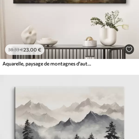
23
.00
€
38
.33
€
Aquarelle, paysage de montagnes d'automne, forêt de pins, coucher de soleil