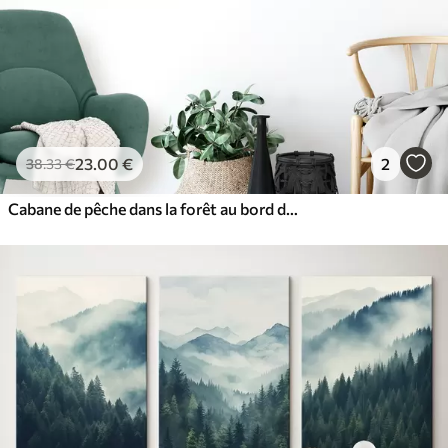
23
.00
€
2
38
.33
€
Cabane de pêche dans la forêt au bord du ruisseau