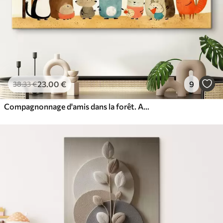
23
.00
€
9
38
.33
€
Compagnonnage d'amis dans la forêt. Animaux mignons