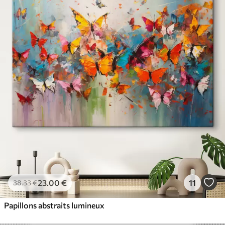
23
.00
€
11
38
.33
€
Papillons abstraits lumineux