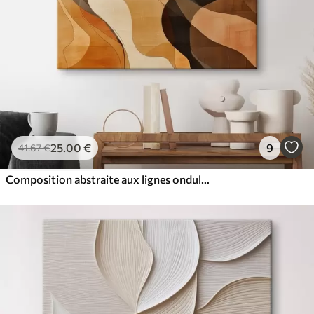
25
.00
€
9
41
.67
€
Composition abstraite aux lignes ondulées dynamiques, dans une palette de tons brun terre cuite