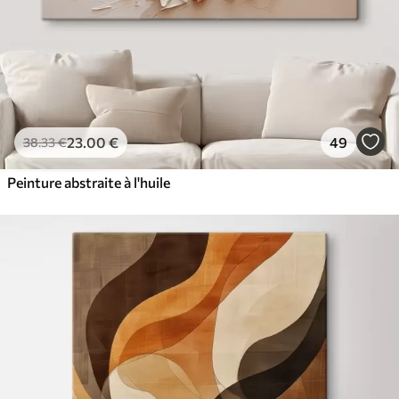
23
.00
€
49
38
.33
€
Peinture abstraite à l'huile