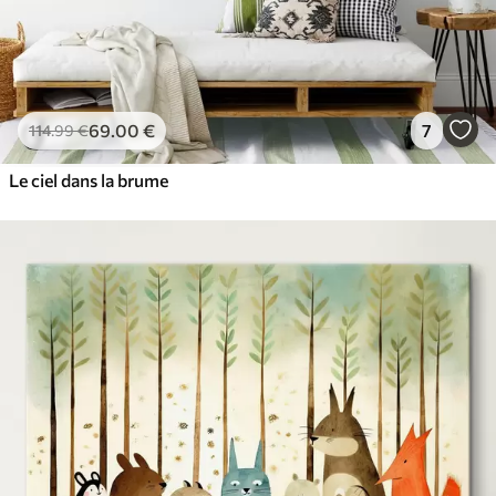
69
.00
€
7
114
.99
€
Le ciel dans la brume