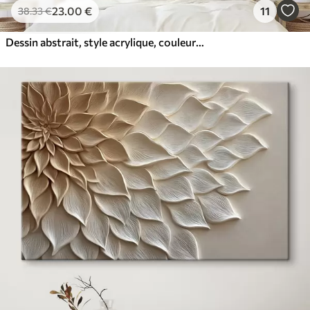
23
.00
€
11
38
.33
€
Dessin abstrait, style acrylique, couleurs douces et naturelles