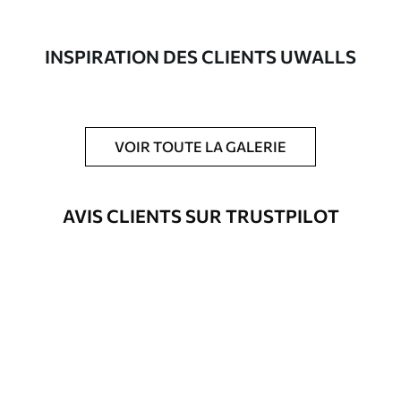
composée à 100 % de coton.
Auteur
Studio de design Uwalls
INSPIRATION DES CLIENTS UWALLS
Numéro d'article
s33645
En outre
Possibilité d'ajouter un vernis
VOIR TOUTE LA GALERIE
protecteur pour renforcer la durabilité
du tableau.
AVIS CLIENTS SUR TRUSTPILOT
Matériaux disponibles
Standard
Fourgon
23
.00
€
Premium
Fourgon
29
.00
€