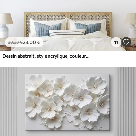
23
.00
€
11
38
.33
€
Dessin abstrait, style acrylique, couleurs douces et naturelles