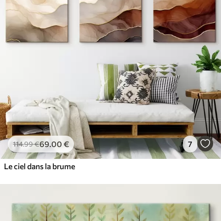
69
.00
€
7
114
.99
€
Le ciel dans la brume