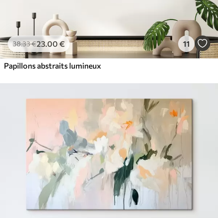
23
.00
€
11
38
.33
€
Papillons abstraits lumineux