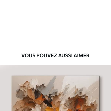
Premium
Fourgon
29
.00
€
Eco-Premium
Fourgon
36
.00
€
VOUS POUVEZ AUSSI AIMER