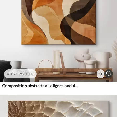
25
.00
€
9
41
.67
€
Composition abstraite aux lignes ondulées dynamiques, dans une palette de tons brun terre cuite