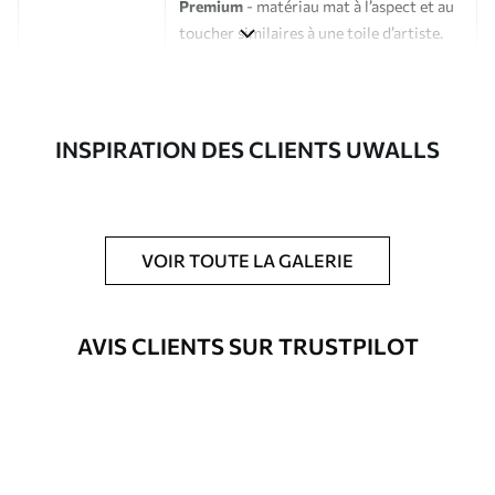
Premium
- matériau mat à l’aspect et au
toucher similaires à une toile d’artiste.
Eco-Premium
- toile de haute qualité
composée à 100 % de coton.
Auteur
Studio de design Uwalls
INSPIRATION DES CLIENTS UWALLS
Numéro d'article
s34836
En outre
Possibilité d'ajouter un vernis
VOIR TOUTE LA GALERIE
protecteur pour renforcer la durabilité
du tableau.
AVIS CLIENTS SUR TRUSTPILOT
Matériaux disponibles
Standard
Fourgon
23
.00
€