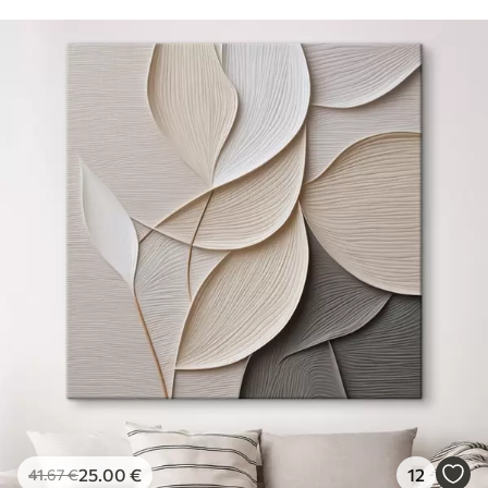
25
.00
€
12
41
.67
€