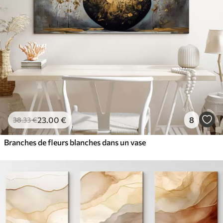
23
.00
€
8
38
.33
€
Branches de fleurs blanches dans un vase