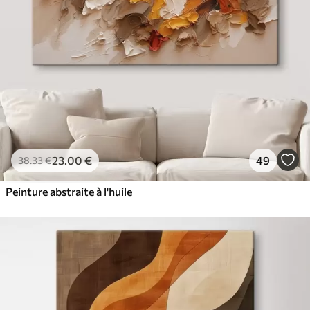
23
.00
€
49
38
.33
€
Peinture abstraite à l'huile