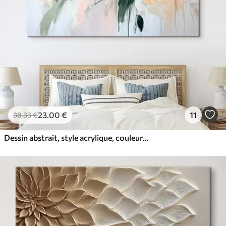
23
.00
€
11
38
.33
€
Dessin abstrait, style acrylique, couleurs douces et naturelles