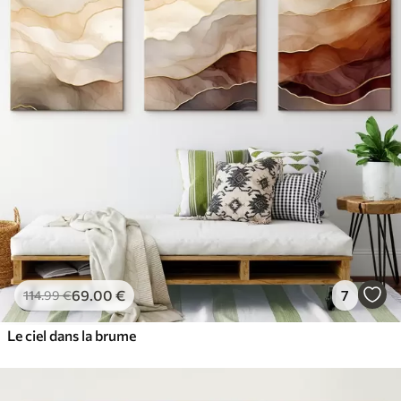
69
.00
€
7
114
.99
€
Le ciel dans la brume