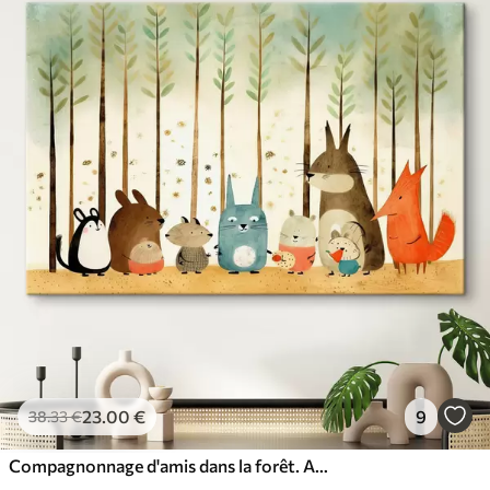
23
.00
€
9
38
.33
€
Compagnonnage d'amis dans la forêt. Animaux mignons