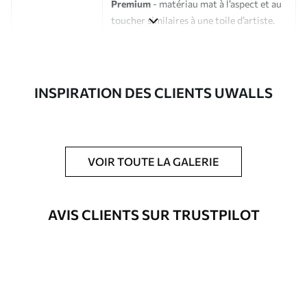
Premium
- matériau mat à l’aspect et au
toucher similaires à une toile d’artiste.
Eco-Premium
- toile de haute qualité
composée à 100 % de coton.
Auteur
Studio de design Uwalls
INSPIRATION DES CLIENTS UWALLS
Numéro d'article
s34642
En outre
Possibilité d'ajouter un vernis
VOIR TOUTE LA GALERIE
protecteur pour renforcer la durabilité
du tableau.
AVIS CLIENTS SUR TRUSTPILOT
Matériaux disponibles
Standard
Fourgon
23
.00
€