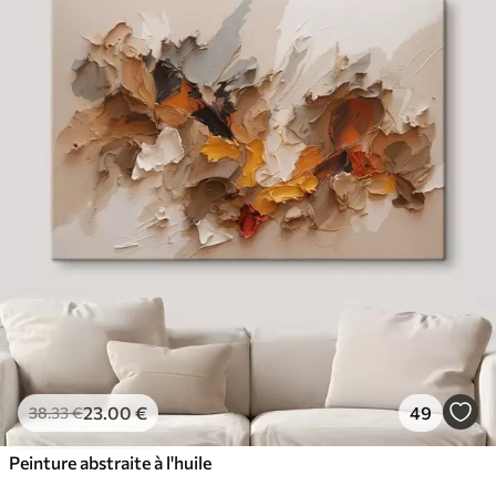
23
.00
€
49
38
.33
€
Peinture abstraite à l'huile