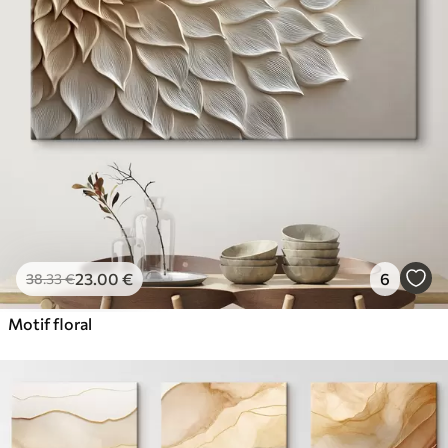
23
.00
€
6
38
.33
€
Motif floral