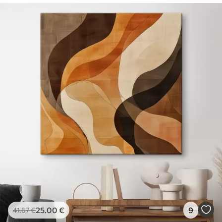
25
.00
€
9
41
.67
€