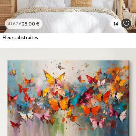
25
.00
€
14
41
.67
€
Fleurs abstraites