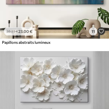
23
.00
€
11
38
.33
€
Papillons abstraits lumineux