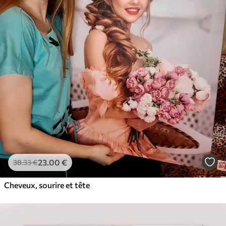
23
.00
€
38
.33
€
Cheveux, sourire et tête