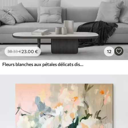
23
.00
€
12
38
.33
€
Fleurs blanches aux pétales délicats disposées dans un joli motif floral sur un fond clair