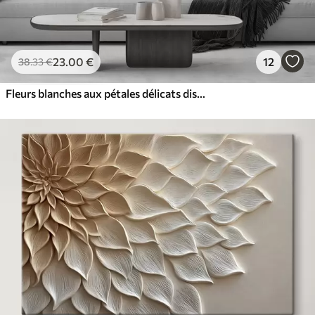
23
.00
€
12
38
.33
€
Fleurs blanches aux pétales délicats disposées dans un joli motif floral sur un fond clair