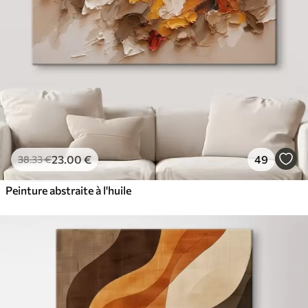
23
.00
€
49
38
.33
€
Peinture abstraite à l'huile