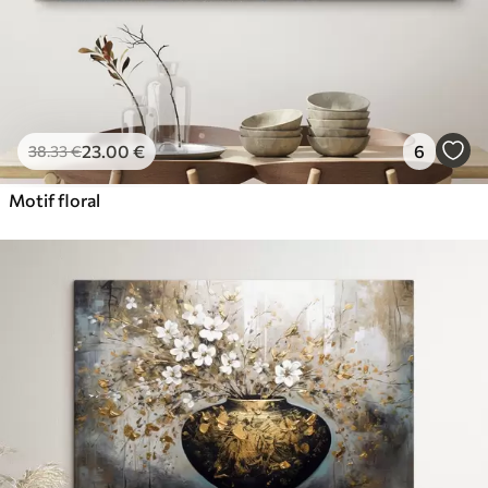
23
.00
€
6
38
.33
€
Motif floral