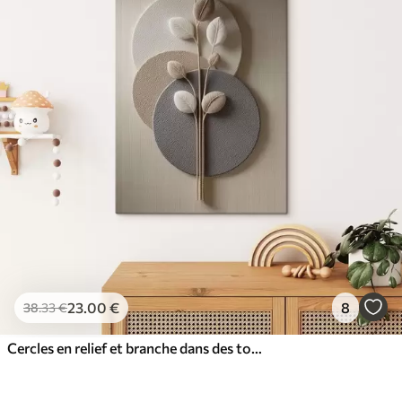
23
.00
€
8
38
.33
€
Cercles en relief et branche dans des tons neutres chauds