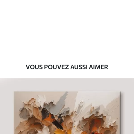
Premium
Fourgon
29
.00
€
Eco-Premium
Fourgon
36
.00
€
VOUS POUVEZ AUSSI AIMER