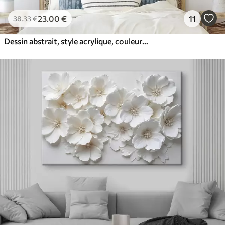
23
.00
€
11
38
.33
€
Dessin abstrait, style acrylique, couleurs douces et naturelles