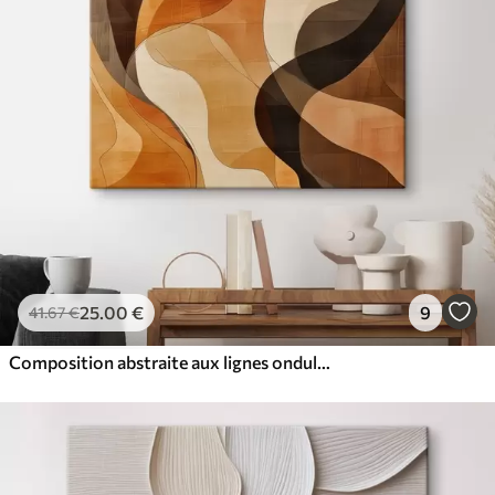
25
.00
€
9
41
.67
€
Composition abstraite aux lignes ondulées dynamiques, dans une palette de tons brun terre cuite