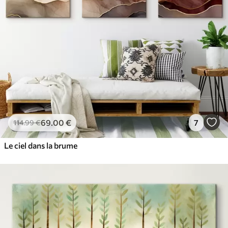
69
.00
€
7
114
.99
€
Le ciel dans la brume