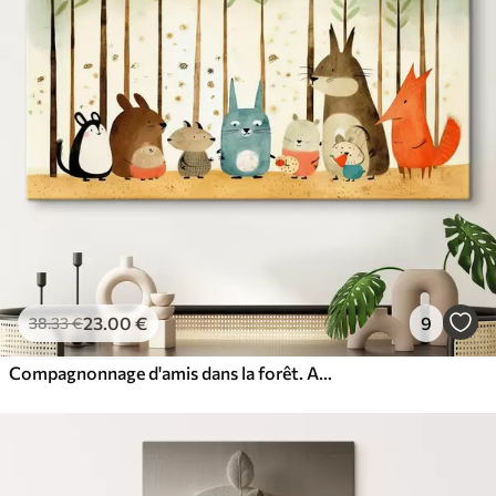
23
.00
€
9
38
.33
€
Compagnonnage d'amis dans la forêt. Animaux mignons