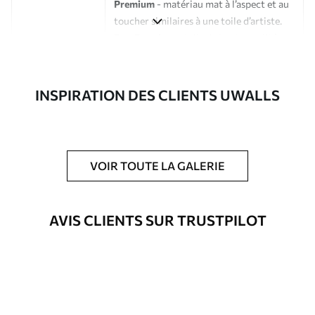
Premium
- matériau mat à l’aspect et au
toucher similaires à une toile d’artiste.
Eco-Premium
- toile de haute qualité
composée à 100 % de coton.
Auteur
Studio de design Uwalls
INSPIRATION DES CLIENTS UWALLS
Numéro d'article
s33468
En outre
Possibilité d'ajouter un vernis
VOIR TOUTE LA GALERIE
protecteur pour renforcer la durabilité
du tableau.
AVIS CLIENTS SUR TRUSTPILOT
Matériaux disponibles
Standard
Fourgon
23
.00
€