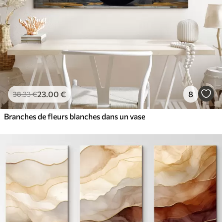
23
.00
€
8
38
.33
€
Branches de fleurs blanches dans un vase