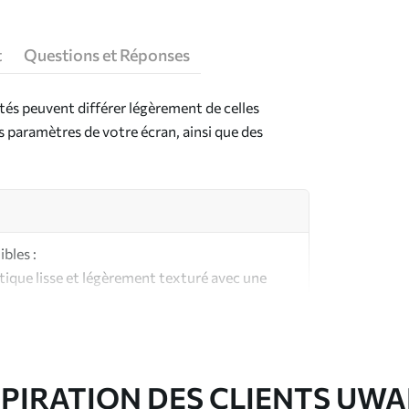
t
Questions et Réponses
ntés peuvent différer légèrement de celles
es paramètres de votre écran, ainsi que des
bles :
ique lisse et légèrement texturé avec une
aspect et au toucher similaires à une toile
ute qualité composée à 100 % de coton.
SPIRATION DES CLIENTS UWA