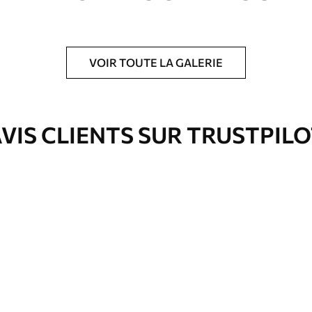
VOIR TOUTE LA GALERIE
is protecteur pour renforcer la durabilité du
VIS CLIENTS SUR TRUSTPIL
Eco-Premium
Fourgon
36
.00
€