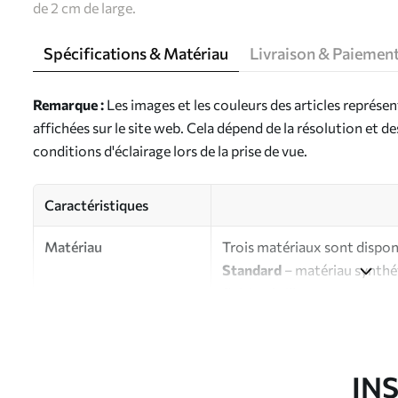
de 2 cm de large.
Spécifications & Matériau
Livraison & Paiemen
Remarque :
Les images et les couleurs des articles représe
affichées sur le site web. Cela dépend de la résolution et d
conditions d'éclairage lors de la prise de vue.
Caractéristiques
Matériau
Trois matériaux sont disponi
Standard
– matériau synthét
finition brillante.
Premium
- matériau mat à l’
d’artiste.
Eco-Premium
- toile de ha
IN