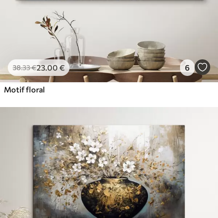
23
.00
€
6
38
.33
€
Motif floral