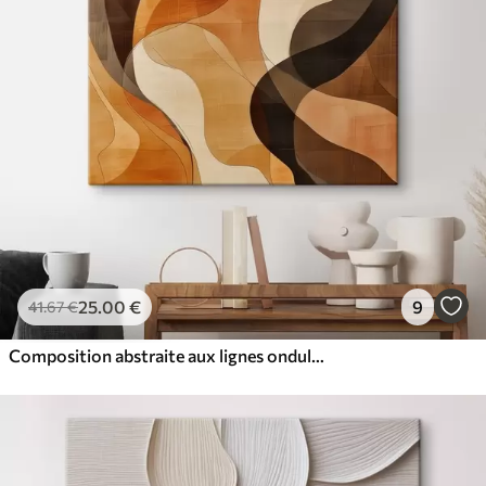
25
.00
€
9
41
.67
€
Composition abstraite aux lignes ondulées dynamiques, dans une palette de tons brun terre cuite