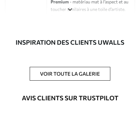
Premium
- matériau mat à l’aspect et au
toucher similaires à une toile d’artiste.
Eco-Premium
- toile de haute qualité
composée à 100 % de coton.
Auteur
Studio de design Uwalls
INSPIRATION DES CLIENTS UWALLS
Numéro d'article
s33429
En outre
Possibilité d'ajouter un vernis
VOIR TOUTE LA GALERIE
protecteur pour renforcer la durabilité
du tableau.
AVIS CLIENTS SUR TRUSTPILOT
Matériaux disponibles
Standard
Fourgon
23
.00
€