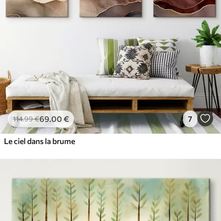
69
.00
€
7
114
.99
€
Le ciel dans la brume