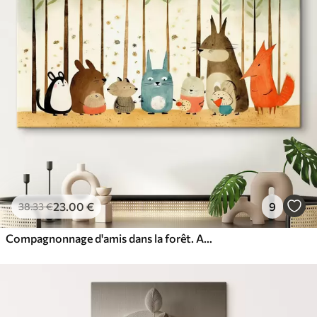
23
.00
€
9
38
.33
€
Compagnonnage d'amis dans la forêt. Animaux mignons