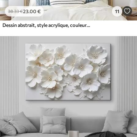
23
.00
€
11
38
.33
€
Dessin abstrait, style acrylique, couleurs douces et naturelles