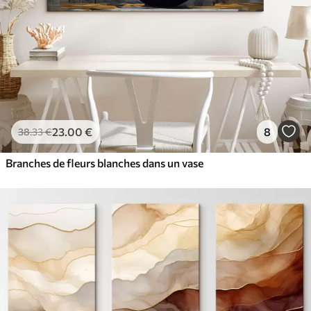
23
.00
€
8
38
.33
€
Branches de fleurs blanches dans un vase