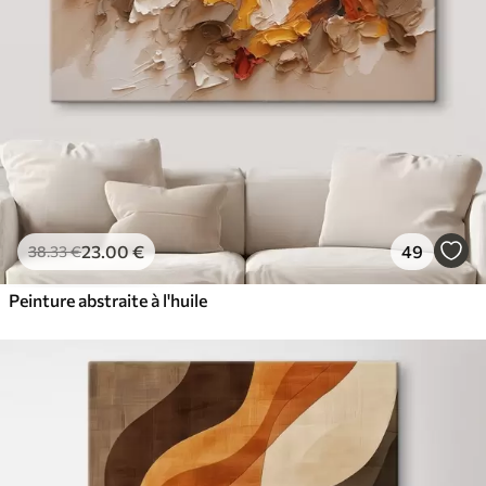
23
.00
€
49
38
.33
€
Peinture abstraite à l'huile