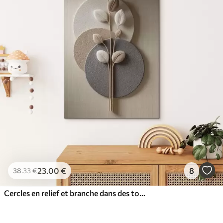
23
.00
€
8
38
.33
€
Cercles en relief et branche dans des tons neutres chauds