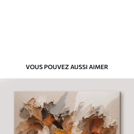
Premium
Fourgon
29
.00
€
Eco-Premium
Fourgon
36
.00
€
VOUS POUVEZ AUSSI AIMER