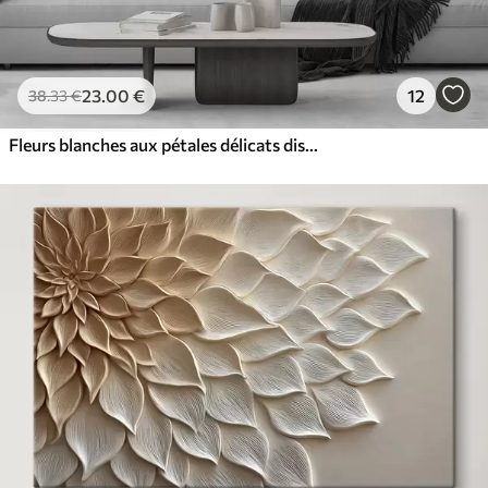
23
.00
€
12
38
.33
€
Fleurs blanches aux pétales délicats disposées dans un joli motif floral sur un fond clair