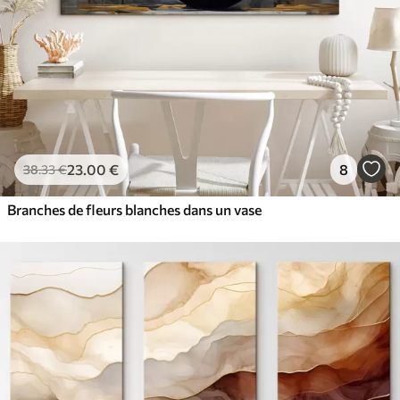
23
.00
€
8
38
.33
€
Branches de fleurs blanches dans un vase