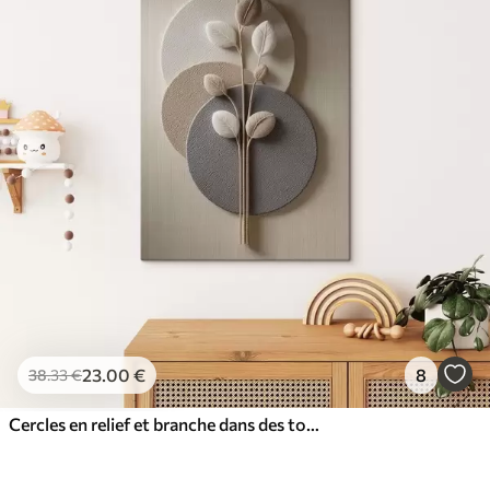
23
.00
€
8
38
.33
€
Cercles en relief et branche dans des tons neutres chauds