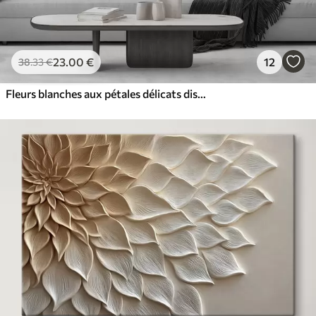
23
.00
€
12
38
.33
€
Fleurs blanches aux pétales délicats disposées dans un joli motif floral sur un fond clair