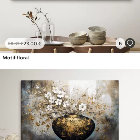
23
.00
€
6
38
.33
€
Motif floral