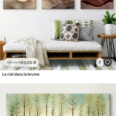
69
.00
€
7
114
.99
€
Le ciel dans la brume