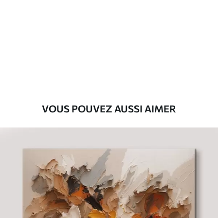
Premium
Fourgon
29
.00
€
Eco-Premium
Fourgon
36
.00
€
VOUS POUVEZ AUSSI AIMER