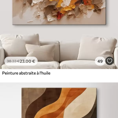
23
.00
€
49
38
.33
€
Peinture abstraite à l'huile