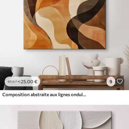
25
.00
€
9
41
.67
€
Composition abstraite aux lignes ondulées dynamiques, dans une palette de tons brun terre cuite