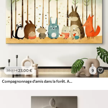
23
.00
€
9
38
.33
€
Compagnonnage d'amis dans la forêt. Animaux mignons