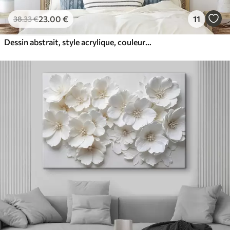
23
.00
€
11
38
.33
€
Dessin abstrait, style acrylique, couleurs douces et naturelles