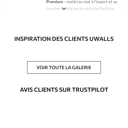
Premium
- matériau mat à l’aspect et au
toucher similaires à une toile d’artiste.
Eco-Premium
- toile de haute qualité
composée à 100 % de coton.
Auteur
Studio de design Uwalls
INSPIRATION DES CLIENTS UWALLS
Numéro d'article
s33467
En outre
Possibilité d'ajouter un vernis
VOIR TOUTE LA GALERIE
protecteur pour renforcer la durabilité
du tableau.
AVIS CLIENTS SUR TRUSTPILOT
Matériaux disponibles
Standard
Fourgon
23
.00
€