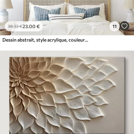
23
.00
€
11
38
.33
€
Dessin abstrait, style acrylique, couleurs douces et naturelles