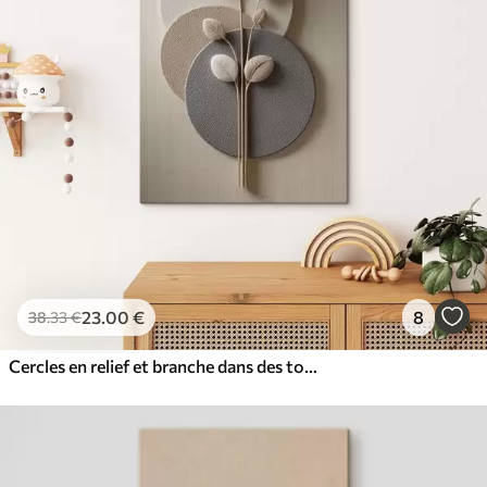
23
.00
€
8
38
.33
€
Cercles en relief et branche dans des tons neutres chauds