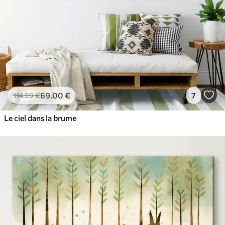
69
.00
€
7
114
.99
€
Le ciel dans la brume