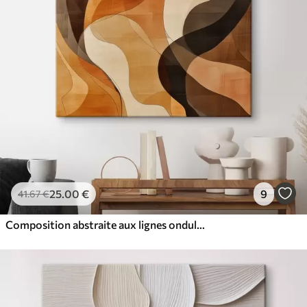
25
.00
€
9
41
.67
€
Composition abstraite aux lignes ondulées dynamiques, dans une palette de tons brun terre cuite