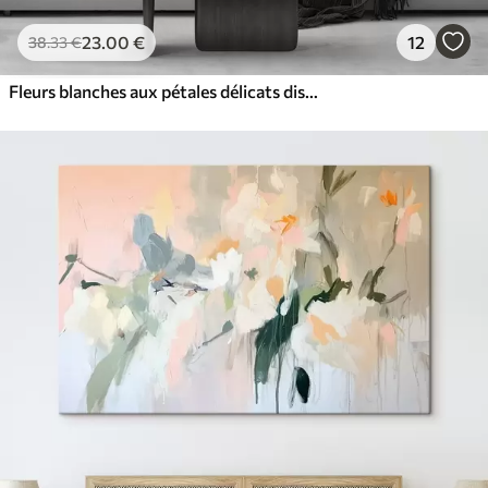
23
.00
€
12
38
.33
€
Fleurs blanches aux pétales délicats disposées dans un joli motif floral sur un fond clair