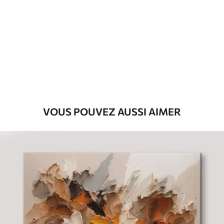
Premium
Fourgon
29
.00
€
Eco-Premium
Fourgon
36
.00
€
VOUS POUVEZ AUSSI AIMER