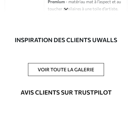
Premium
- matériau mat à l’aspect et au
toucher similaires à une toile d’artiste.
Eco-Premium
- toile de haute qualité
composée à 100 % de coton.
Auteur
Studio de design Uwalls
INSPIRATION DES CLIENTS UWALLS
Numéro d'article
s33420
En outre
Possibilité d'ajouter un vernis
VOIR TOUTE LA GALERIE
protecteur pour renforcer la durabilité
du tableau.
AVIS CLIENTS SUR TRUSTPILOT
Matériaux disponibles
Standard
Fourgon
23
.00
€