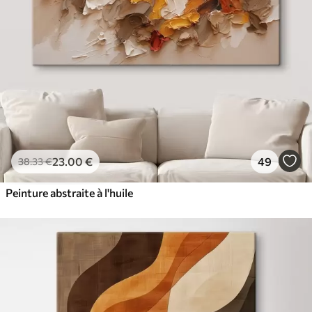
23
.00
€
49
38
.33
€
Peinture abstraite à l'huile