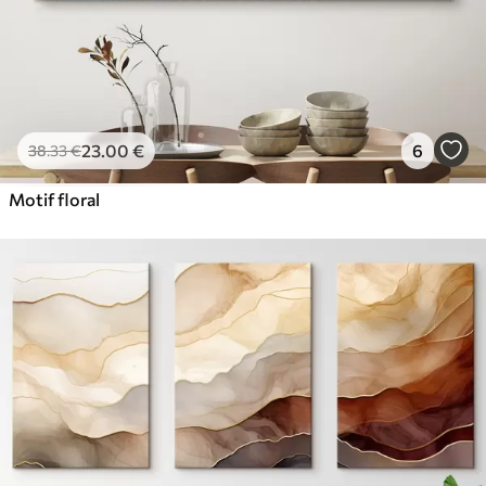
23
.00
€
6
38
.33
€
Motif floral