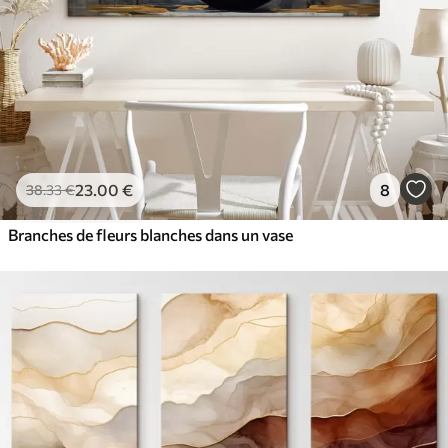
23
.00
€
8
38
.33
€
Branches de fleurs blanches dans un vase