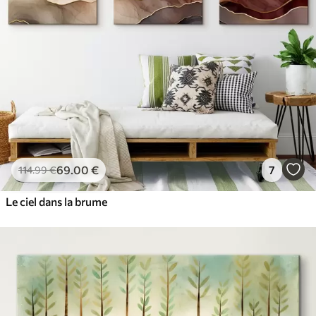
69
.00
€
7
114
.99
€
Le ciel dans la brume