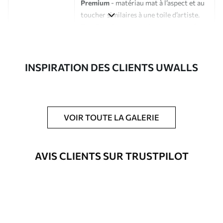
Premium
- matériau mat à l’aspect et au
toucher similaires à une toile d’artiste.
Eco-Premium
- toile de haute qualité
composée à 100 % de coton.
Auteur
Studio de design Uwalls
INSPIRATION DES CLIENTS UWALLS
Numéro d'article
s33371
En outre
Possibilité d'ajouter un vernis
VOIR TOUTE LA GALERIE
protecteur pour renforcer la durabilité
du tableau.
AVIS CLIENTS SUR TRUSTPILOT
Matériaux disponibles
Standard
Fourgon
23
.00
€