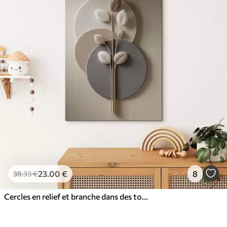
23
.00
€
8
38
.33
€
Cercles en relief et branche dans des tons neutres chauds