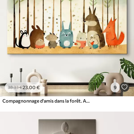
23
.00
€
9
38
.33
€
Compagnonnage d'amis dans la forêt. Animaux mignons