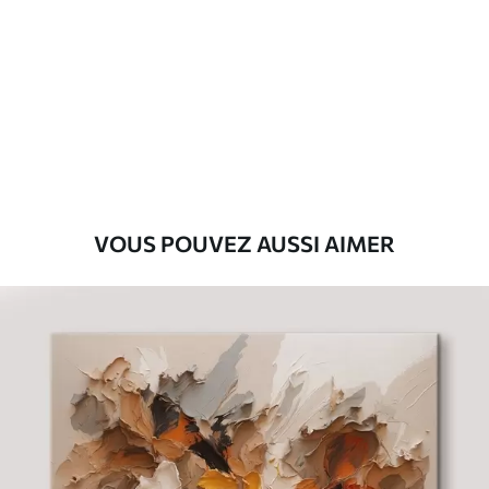
Premium
Fourgon
29
.00
€
Eco-Premium
Fourgon
36
.00
€
VOUS POUVEZ AUSSI AIMER