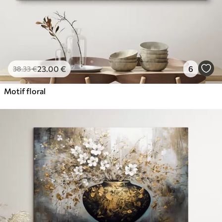
23
.00
€
6
38
.33
€
Motif floral