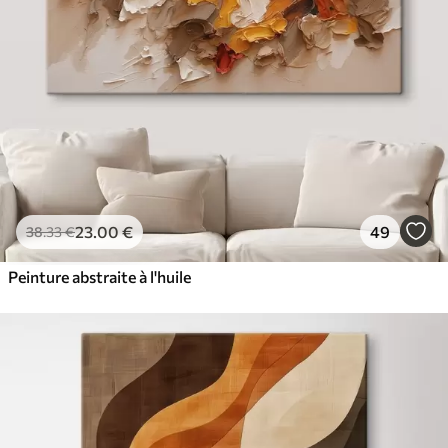
23
.00
€
49
38
.33
€
Peinture abstraite à l'huile