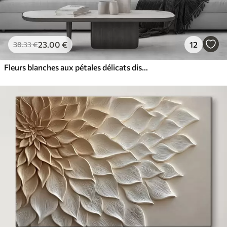
23
.00
€
12
38
.33
€
Fleurs blanches aux pétales délicats disposées dans un joli motif floral sur un fond clair