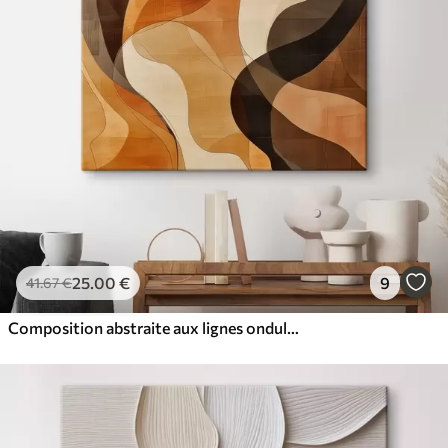
25
.00
€
9
41
.67
€
Composition abstraite aux lignes ondulées dynamiques, dans une palette de tons brun terre cuite