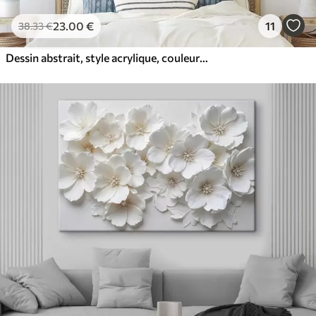
23
.00
€
11
38
.33
€
Dessin abstrait, style acrylique, couleurs douces et naturelles