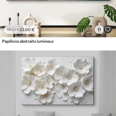
23
.00
€
11
38
.33
€
Papillons abstraits lumineux