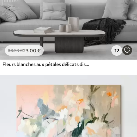
23
.00
€
12
38
.33
€
Fleurs blanches aux pétales délicats disposées dans un joli motif floral sur un fond clair