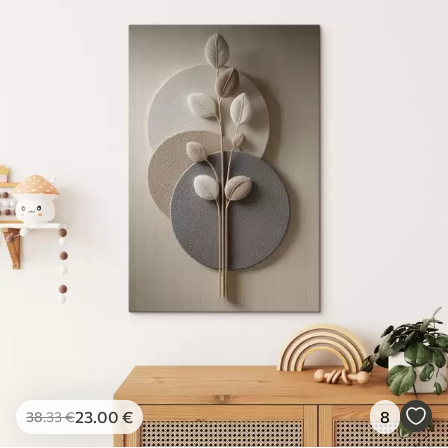
23
.00
€
8
38
.33
€