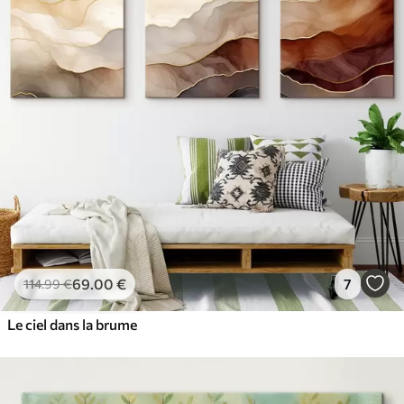
69
.00
€
7
114
.99
€
Le ciel dans la brume