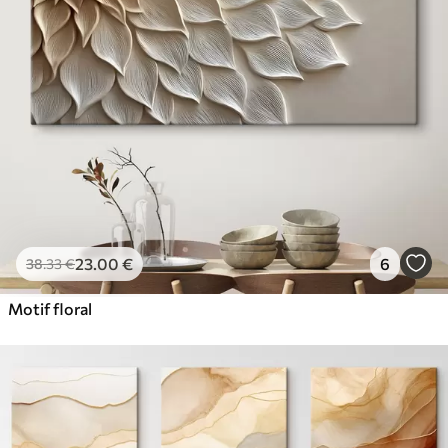
23
.00
€
6
38
.33
€
Motif floral