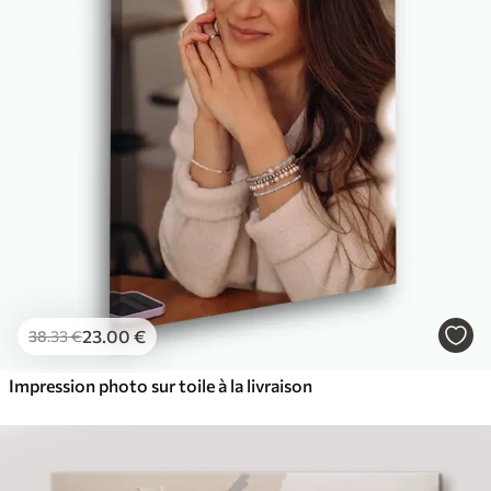
23
.00
€
38
.33
€
Impression photo sur toile à la livraison