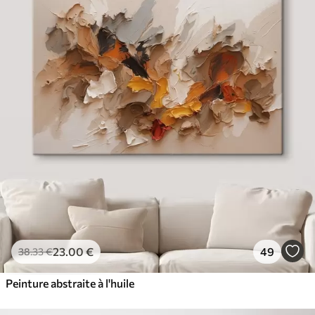
23
.00
€
49
38
.33
€
Peinture abstraite à l'huile