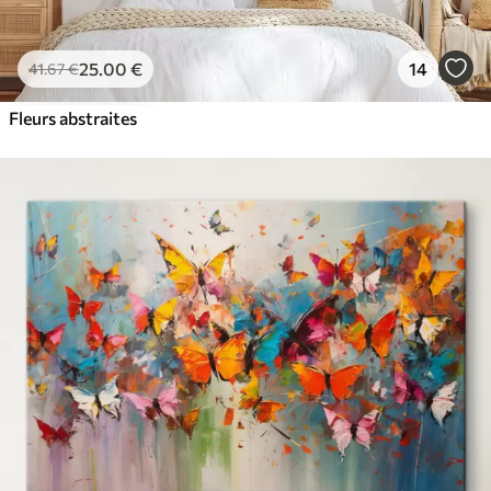
25
.00
€
14
41
.67
€
Fleurs abstraites