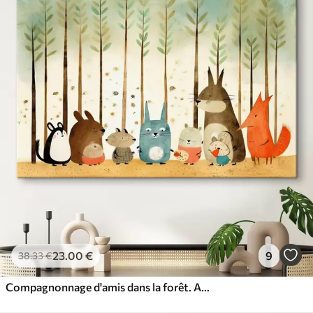
23
.00
€
9
38
.33
€
Compagnonnage d'amis dans la forêt. Animaux mignons