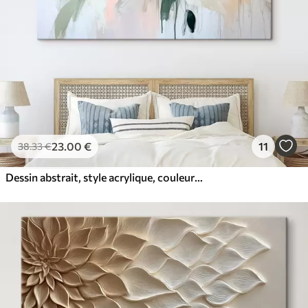
23
.00
€
11
38
.33
€
Dessin abstrait, style acrylique, couleurs douces et naturelles