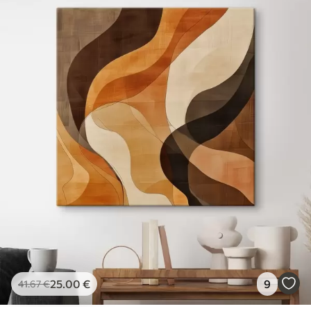
25
.00
€
9
41
.67
€