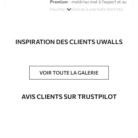
Premium
- matériau mat à l’aspect et au
toucher similaires à une toile d’artiste.
Eco-Premium
- toile de haute qualité
composée à 100 % de coton.
Auteur
Studio de design Uwalls
INSPIRATION DES CLIENTS UWALLS
Numéro d'article
s33276
En outre
Possibilité d'ajouter un vernis
VOIR TOUTE LA GALERIE
protecteur pour renforcer la durabilité
du tableau.
AVIS CLIENTS SUR TRUSTPILOT
Matériaux disponibles
Standard
Fourgon
23
.00
€