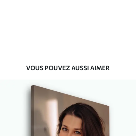
Premium
Fourgon
29
.00
€
Eco-Premium
Fourgon
36
.00
€
VOUS POUVEZ AUSSI AIMER