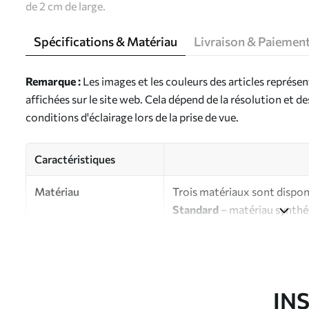
de 2 cm de large.
Spécifications & Matériau
Livraison & Paiemen
Remarque :
Les images et les couleurs des articles représe
affichées sur le site web. Cela dépend de la résolution et d
conditions d'éclairage lors de la prise de vue.
Caractéristiques
Matériau
Trois matériaux sont disponi
Standard
– matériau synthét
finition brillante.
Premium
- matériau mat à l’
d’artiste.
Eco-Premium
- toile de ha
IN