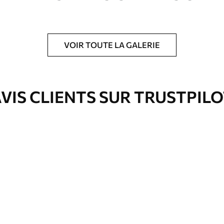
VOIR TOUTE LA GALERIE
is protecteur pour renforcer la durabilité du
VIS CLIENTS SUR TRUSTPIL
Eco-Premium
Fourgon
36
.00
€