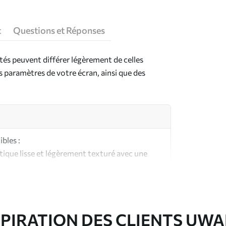
t
Questions et Réponses
ntés peuvent différer légèrement de celles
es paramètres de votre écran, ainsi que des
bles :
ique lisse et légèrement texturé avec une
aspect et au toucher similaires à une toile
ute qualité composée à 100 % de coton.
SPIRATION DES CLIENTS UWA