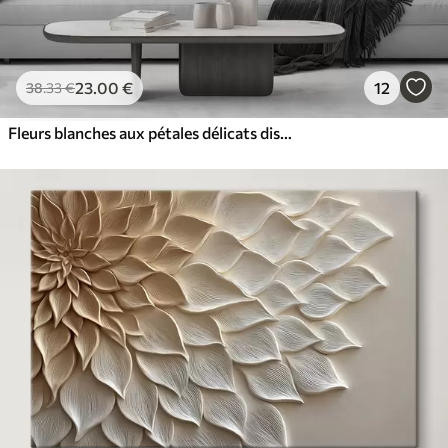
23
.00
€
12
38
.33
€
Fleurs blanches aux pétales délicats disposées dans un joli motif floral sur un fond clair