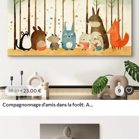
23
.00
€
9
38
.33
€
Compagnonnage d'amis dans la forêt. Animaux mignons