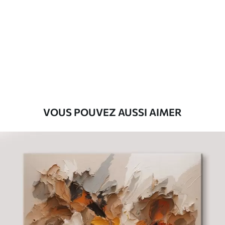
Premium
Fourgon
29
.00
€
Eco-Premium
Fourgon
36
.00
€
VOUS POUVEZ AUSSI AIMER