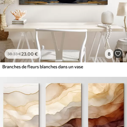
23
.00
€
8
38
.33
€
Branches de fleurs blanches dans un vase