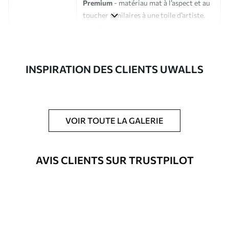
Premium
- matériau mat à l’aspect et au
toucher similaires à une toile d’artiste.
Eco-Premium
- toile de haute qualité
composée à 100 % de coton.
Auteur
Studio de design Uwalls
INSPIRATION DES CLIENTS UWALLS
Numéro d'article
s33118
En outre
Possibilité d'ajouter un vernis
VOIR TOUTE LA GALERIE
protecteur pour renforcer la durabilité
du tableau.
AVIS CLIENTS SUR TRUSTPILOT
Matériaux disponibles
Standard
Fourgon
23
.00
€