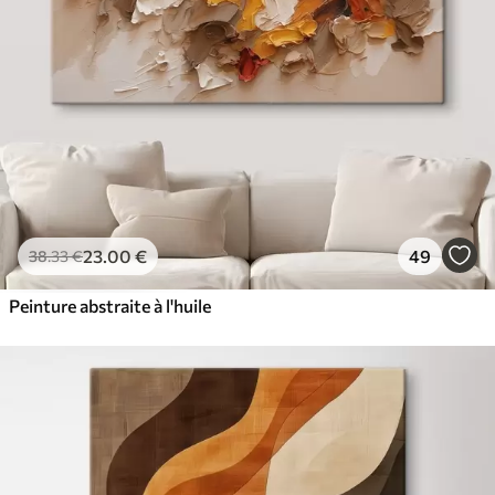
23
.00
€
49
38
.33
€
Peinture abstraite à l'huile