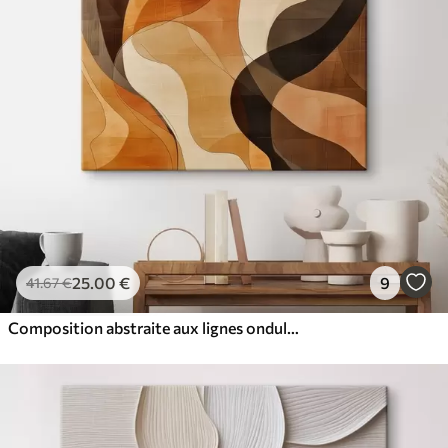
25
.00
€
9
41
.67
€
Composition abstraite aux lignes ondulées dynamiques, dans une palette de tons brun terre cuite