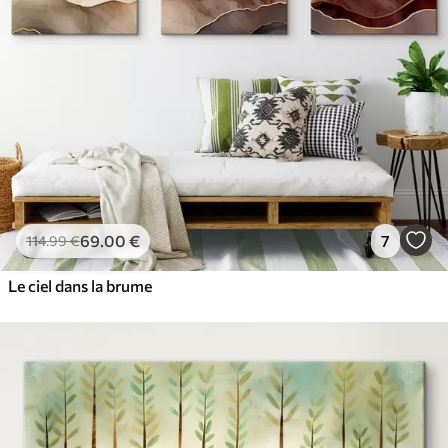
69
.00
€
7
114
.99
€
Le ciel dans la brume