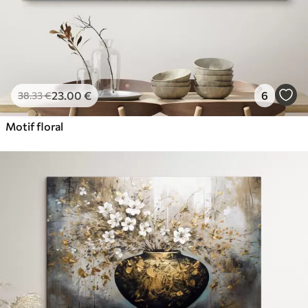
23
.00
€
6
38
.33
€
Motif floral