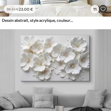
23
.00
€
11
38
.33
€
Dessin abstrait, style acrylique, couleurs douces et naturelles