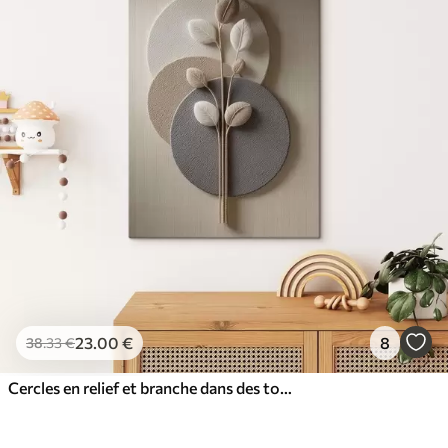
23
.00
€
8
38
.33
€
Cercles en relief et branche dans des tons neutres chauds