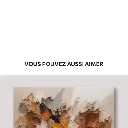
Premium
Fourgon
29
.00
€
Eco-Premium
Fourgon
36
.00
€
VOUS POUVEZ AUSSI AIMER