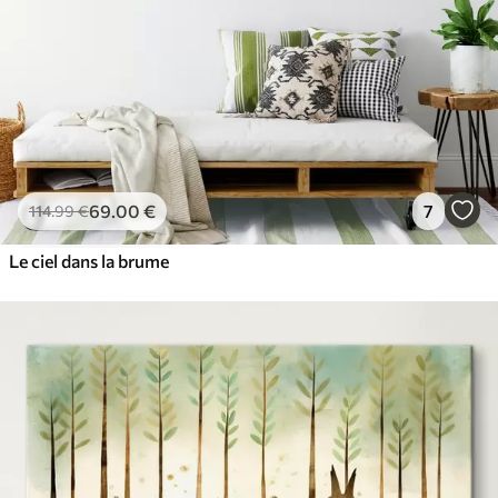
69
.00
€
7
114
.99
€
Le ciel dans la brume