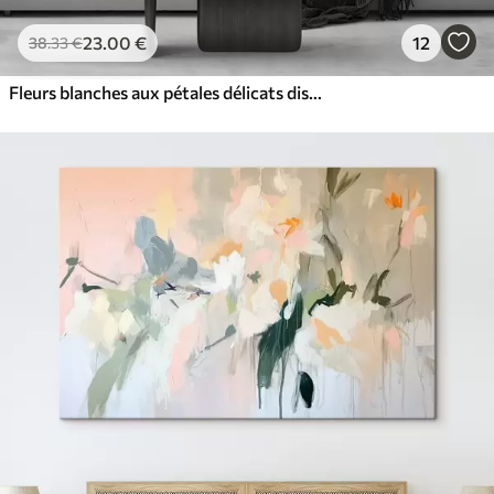
23
.00
€
12
38
.33
€
Fleurs blanches aux pétales délicats disposées dans un joli motif floral sur un fond clair