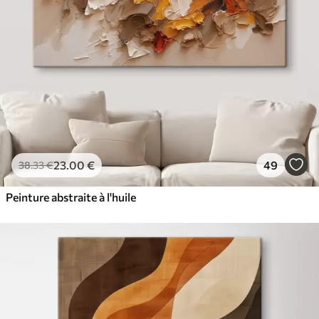
23
.00
€
49
38
.33
€
Peinture abstraite à l'huile