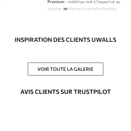
Premium
- matériau mat à l’aspect et au
toucher similaires à une toile d’artiste.
Eco-Premium
- toile de haute qualité
composée à 100 % de coton.
Auteur
Studio de design Uwalls
INSPIRATION DES CLIENTS UWALLS
Numéro d'article
s33295
En outre
Possibilité d'ajouter un vernis
VOIR TOUTE LA GALERIE
protecteur pour renforcer la durabilité
du tableau.
AVIS CLIENTS SUR TRUSTPILOT
Matériaux disponibles
Standard
Fourgon
23
.00
€