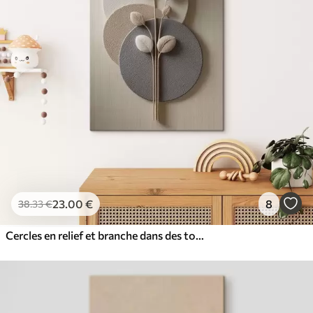
23
.00
€
8
38
.33
€
Cercles en relief et branche dans des tons neutres chauds