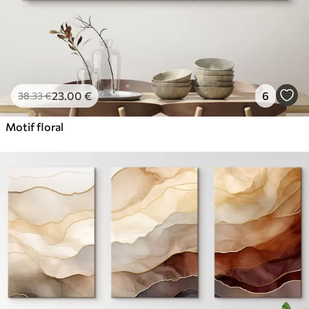
23
.00
€
6
38
.33
€
Motif floral