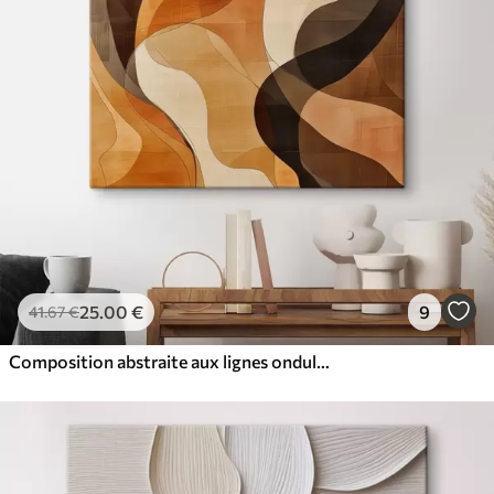
25
.00
€
9
41
.67
€
Composition abstraite aux lignes ondulées dynamiques, dans une palette de tons brun terre cuite