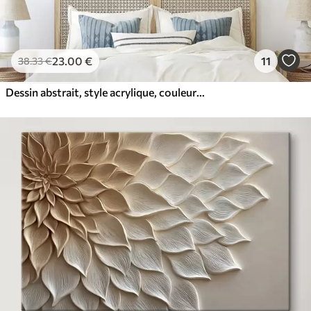
23
.00
€
11
38
.33
€
Dessin abstrait, style acrylique, couleurs douces et naturelles