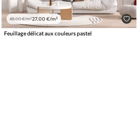
27
.00
€
/m²
45
.00
€
/m²
Feuillage délicat aux couleurs pastel