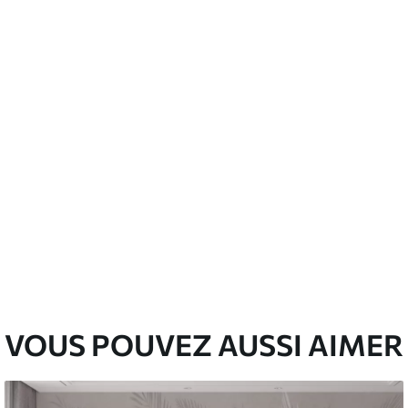
’eau.
emium
67
34
.00
€
/m²
l and Stick
65
48
.99
€
/m²
VOUS POUVEZ AUSSI AIMER