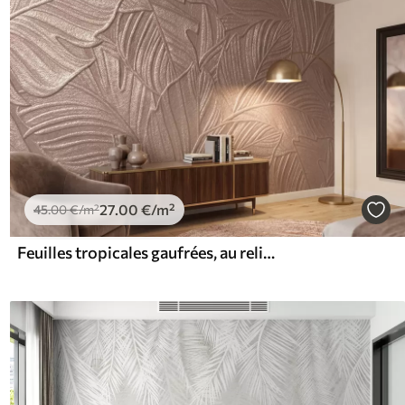
27
.00
€
/m²
45
.00
€
/m²
Feuilles tropicales gaufrées, au relief délicat, dans des tons beiges chauds