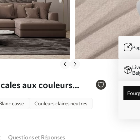
Pap
Liv
Bel
icales aux couleurs
Four
Blanc casse
Couleurs claires neutres
t
Questions et Réponses