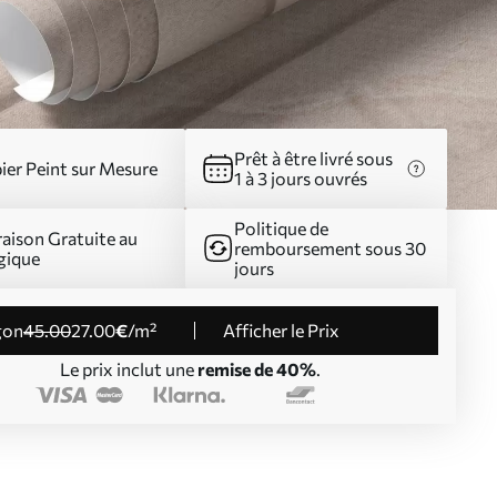
Prêt à être livré sous
ier Peint sur Mesure
1 à 3 jours ouvrés
Politique de
raison Gratuite au
remboursement sous 30
gique
jours
gon
45
.00
27
.00
€
/m²
Afficher le Prix
Le prix inclut une
remise de 40%
.