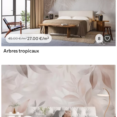
27
.00
€
/m²
8
45
.00
€
/m²
Arbres tropicaux