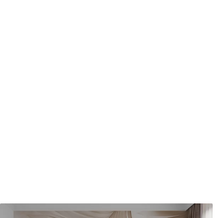
protecteur être nettoyés à l
Méthode d'application
Application transparente
Matériaux disponibles
Standard
Pr
45
.00
56
.
27
.00
€
/m²
Vinyle Premium
Pee
65
.00
81
.
39
.00
€
/m²