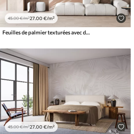
27
.00
€
/m²
45
.00
€
/m²
Feuilles de palmier texturées avec des ombres, ambiance tropicale, minimalisme
27
.00
€
/m²
45
.00
€
/m²