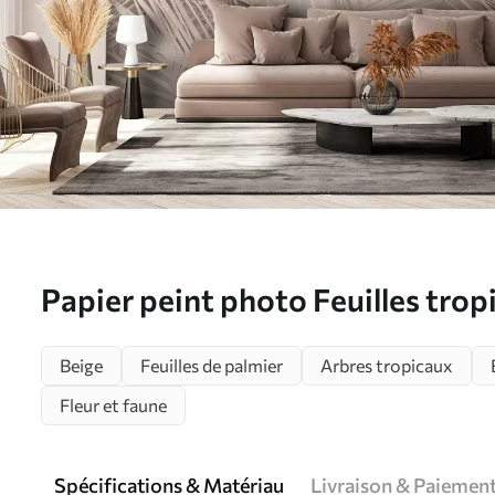
Papier peint photo Feuilles trop
pastel N° w08484
Beige
Feuilles de palmier
Arbres tropicaux
Fleur et faune
Spécifications & Matériau
Livraison & Paiemen