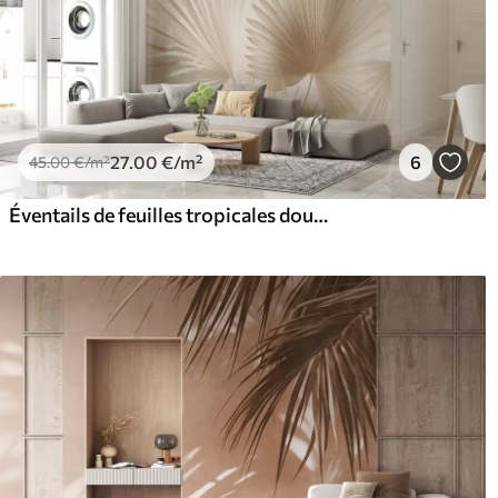
27
.00
€
/m²
6
45
.00
€
/m²
Éventails de feuilles tropicales douces dans des tons beige clair et bleutés