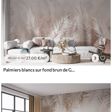
27
.00
€
/m²
3
45
.00
€
/m²
Palmiers blancs sur fond brun de Granzh