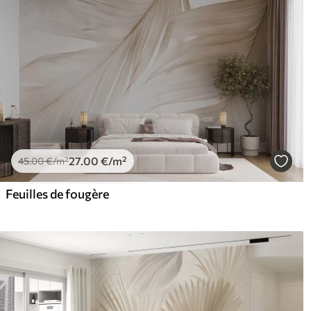
27
.00
€
/m²
45
.00
€
/m²
Feuilles de fougère