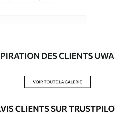
riaux de haute qualité, chacun adapté à des
rents. De plus amples informations sont
rs du processus de personnalisation.
SPIRATION DES CLIENTS UWA
VOIR TOUTE LA GALERIE
ré en rouleaux jusqu’à 50 cm de large.
e pour papier peint disponibles.
VIS CLIENTS SUR TRUSTPIL
nge. Les papiers peints avec Vernis