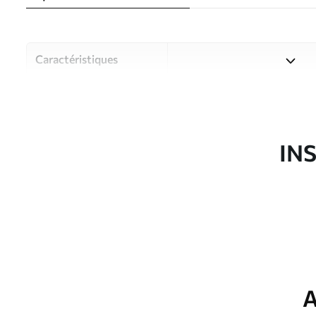
Caractéristiques
Matériau
Choisissez parmi trois maté
pièces et des budgets diffé
disponibles ci-dessous ou lo
IN
Auteur
Studio de design Uwalls
Article du produit
w08484
Production
Imprimé sur commande et liv
Options
Vernis protecteur et/ou coll
supplémentaires
A
Entretien
Nettoyage doux avec une épo