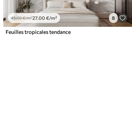
27
.00
€
/m²
8
45
.00
€
/m²
Feuilles tropicales tendance