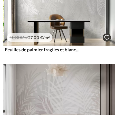
27
.00
€
/m²
45
.00
€
/m²
Feuilles de palmier fragiles et blanches avec texture grunge