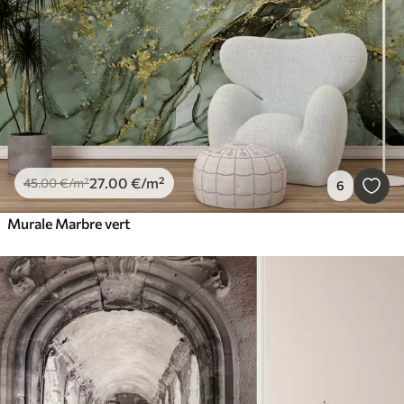
27
.00
€
/m²
45
.00
€
/m²
6
Murale Marbre vert