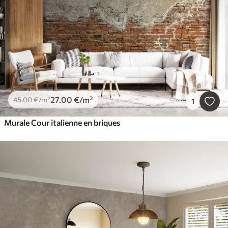
27
.00
€
/m²
45
.00
€
/m²
1
Murale Cour italienne en briques