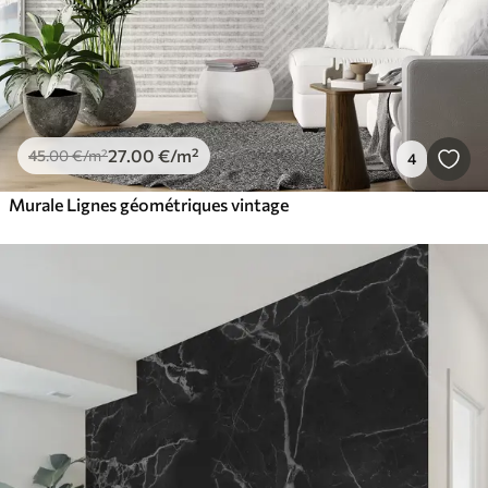
27
.00
€
/m²
45
.00
€
/m²
4
Murale Lignes géométriques vintage