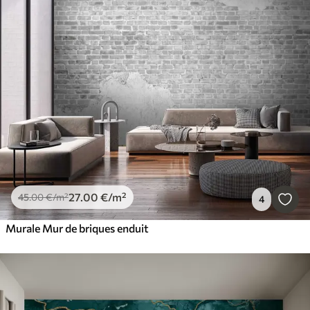
27
.00
€
/m²
45
.00
€
/m²
4
Murale Mur de briques enduit