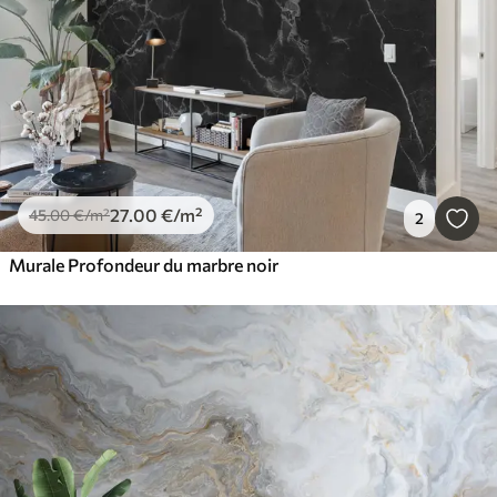
27
.00
€
/m²
45
.00
€
/m²
2
Murale Profondeur du marbre noir