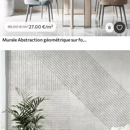
27
.00
€
/m²
45
.00
€
/m²
6
Murale Abstraction géométrique sur fond de marbre dans des couleurs pastel