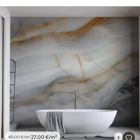
27
.00
€
/m²
45
.00
€
/m²
1