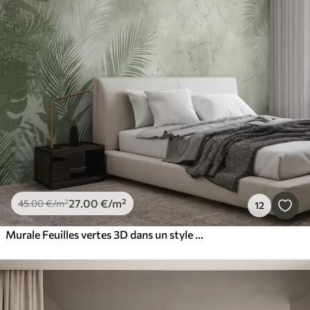
27
.00
€
/m²
45
.00
€
/m²
12
Murale Feuilles vertes 3D dans un style grunge