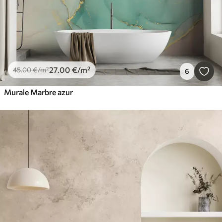
27
.00
€
/m²
45
.00
€
/m²
6
Murale Marbre azur