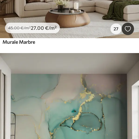
27
.00
€
/m²
45
.00
€
/m²
27
Murale Marbre