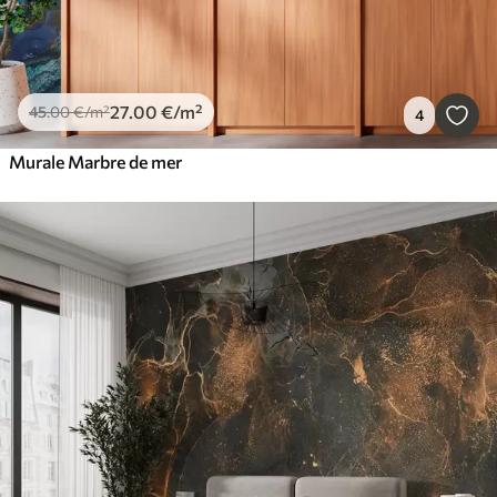
27
.00
€
/m²
45
.00
€
/m²
4
Murale Marbre de mer