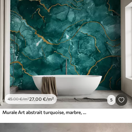
27
.00
€
/m²
45
.00
€
/m²
5
Murale Art abstrait turquoise, marbre, fluide