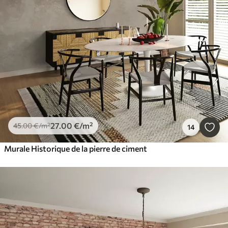
27
.00
€
/m²
45
.00
€
/m²
14
Murale Historique de la pierre de ciment