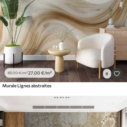
27
.00
€
/m²
45
.00
€
/m²
6
Murale Lignes abstraites