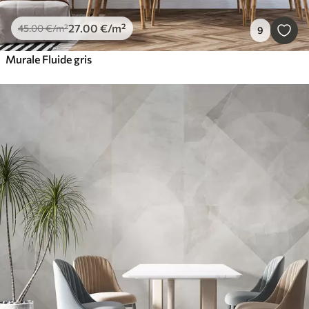
27
.00
€
/m²
45
.00
€
/m²
9
Murale Fluide gris