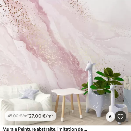
27
.00
€
/m²
45
.00
€
/m²
6
Murale Peinture abstraite, imitation de la surface en marbre de la pierre