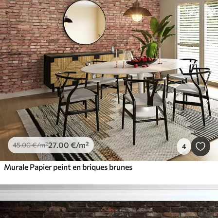
27
.00
€
/m²
45
.00
€
/m²
4
Murale Papier peint en briques brunes