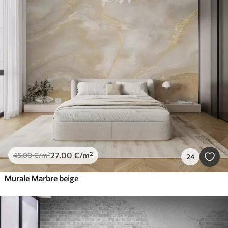
27
.00
€
/m²
45
.00
€
/m²
24
Murale Marbre beige