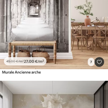
27
.00
€
/m²
45
.00
€
/m²
7
Murale Ancienne arche