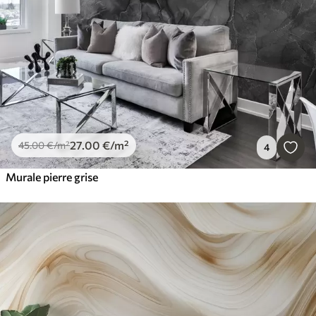
27
.00
€
/m²
45
.00
€
/m²
4
Murale pierre grise