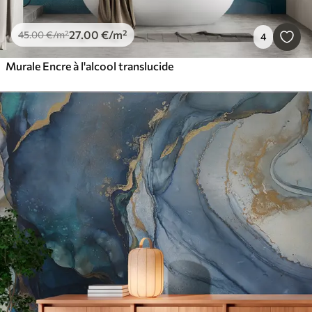
27
.00
€
/m²
45
.00
€
/m²
4
Murale Encre à l'alcool translucide