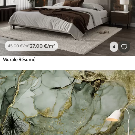
27
.00
€
/m²
45
.00
€
/m²
4
Murale Résumé