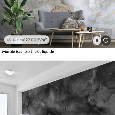
27
.00
€
/m²
45
.00
€
/m²
5
Murale Eau, textile et liquide