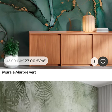
27
.00
€
/m²
45
.00
€
/m²
3
Murale Marbre vert