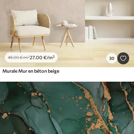
27
.00
€
/m²
45
.00
€
/m²
30
Murale Mur en béton beige