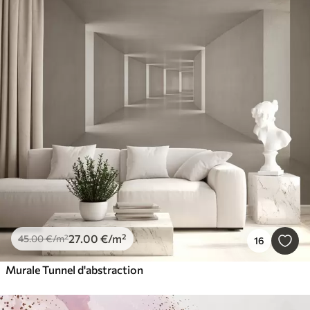
27
.00
€
/m²
45
.00
€
/m²
16
Murale Tunnel d'abstraction