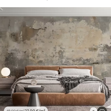
27
.00
€
/m²
45
.00
€
/m²