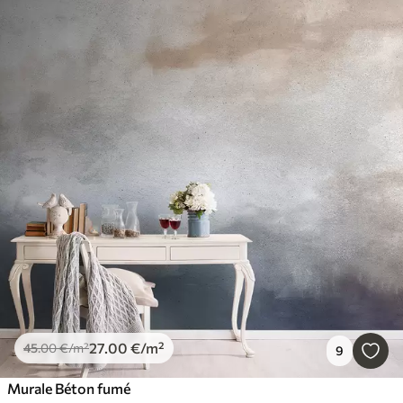
27
.00
€
/m²
45
.00
€
/m²
9
Murale Béton fumé