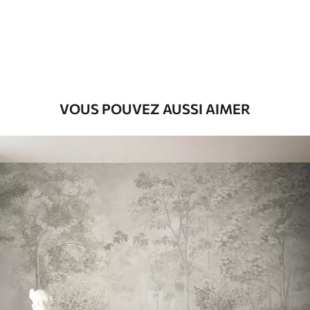
Premium
56
.67
34
.00
€
/m²
Vinyle Premium
65
.00
39
.00
€
/m²
VOUS POUVEZ AUSSI AIMER
Peel and Stick
81
.65
48
.99
€
/m²