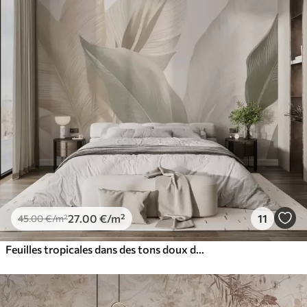
27
.00
€
/m²
11
45
.00
€
/m²
Feuilles tropicales dans des tons doux de beige et de vert, avec un effet d'aquarelle et des transitions de couleurs douces