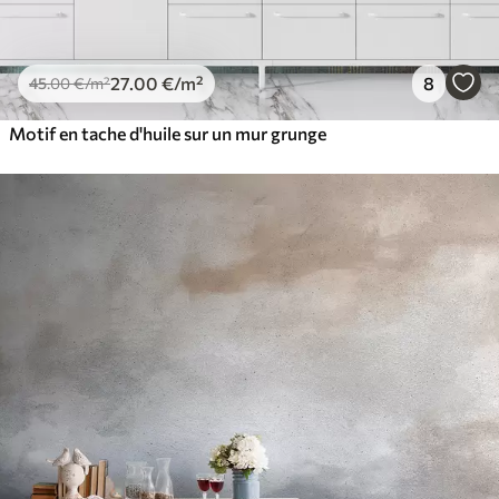
27
.00
€
/m²
8
45
.00
€
/m²
Motif en tache d'huile sur un mur grunge