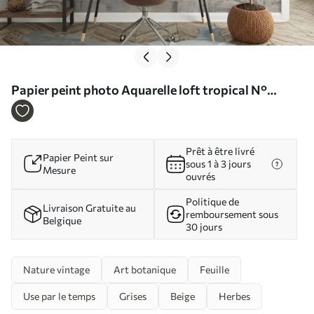
Papier peint photo Aquarelle loft tropical N°
u96807
Prêt à être livré
Papier Peint sur
sous 1 à 3 jours
Mesure
ouvrés
Politique de
Livraison Gratuite au
remboursement sous
Belgique
30 jours
Nature vintage
Art botanique
Feuille
Use par le temps
Grises
Beige
Herbes