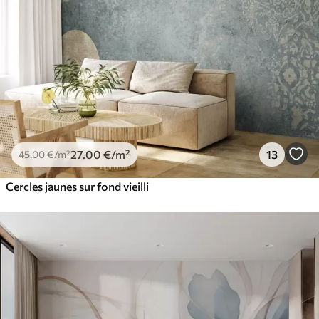
27
.00
€
/m²
13
45
.00
€
/m²
Cercles jaunes sur fond vieilli