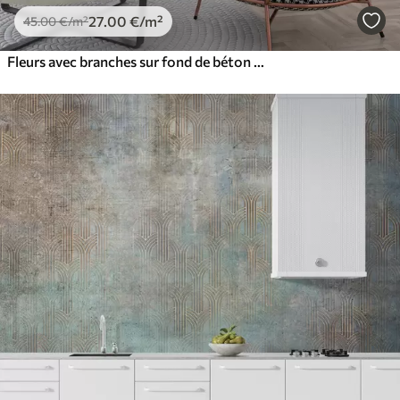
27
.00
€
/m²
45
.00
€
/m²
Fleurs avec branches sur fond de béton grunge minimalisme