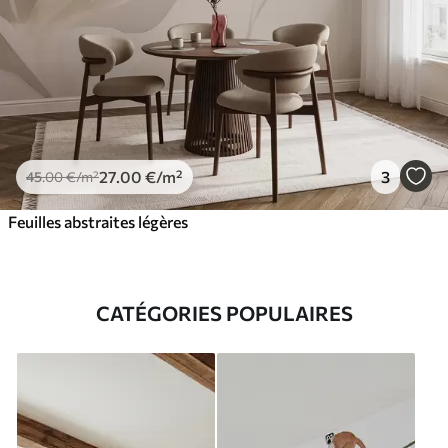
27
.00
€
/m²
3
45
.00
€
/m²
Feuilles abstraites légères
CATÉGORIES POPULAIRES