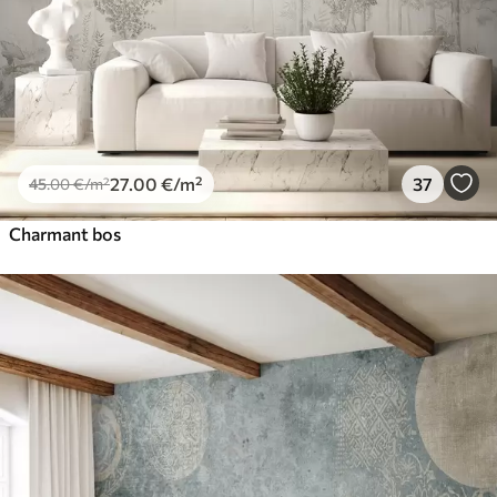
27
.00
€
/m²
37
45
.00
€
/m²
Charmant bos