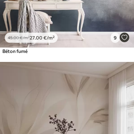
27
.00
€
/m²
9
45
.00
€
/m²
Béton fumé