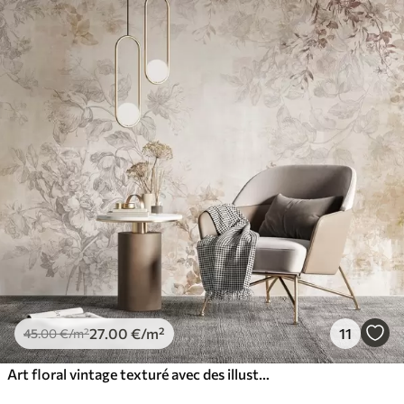
27
.00
€
/m²
11
45
.00
€
/m²
Art floral vintage texturé avec des illustrations délicates de fleurs et de feuilles de jardin dessinées, dans des tons pastel beige et sépia doux