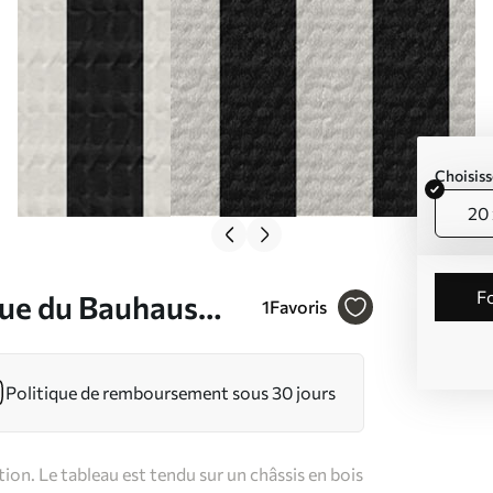
Choisiss
20 
que du Bauhaus
1
Favoris
Politique de remboursement sous 30 jours
on. Le tableau est tendu sur un châssis en bois