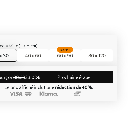
ez la taille (L × H cm)
FRAPPER
x 30
40 x 60
60 x 90
80 x 120
Fourgon
38
.33
23
.00
€
Prochaine étape
Le prix affiché inclut une
réduction de 40%
.