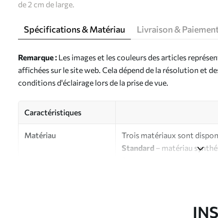
de 2 cm de large.
Spécifications & Matériau
Livraison & Paiemen
Remarque :
Les images et les couleurs des articles représe
affichées sur le site web. Cela dépend de la résolution et d
conditions d'éclairage lors de la prise de vue.
Caractéristiques
Matériau
Trois matériaux sont disponi
Standard
– matériau synthét
finition brillante.
Premium
- matériau mat à l’
d’artiste.
Eco-Premium
- toile de ha
IN