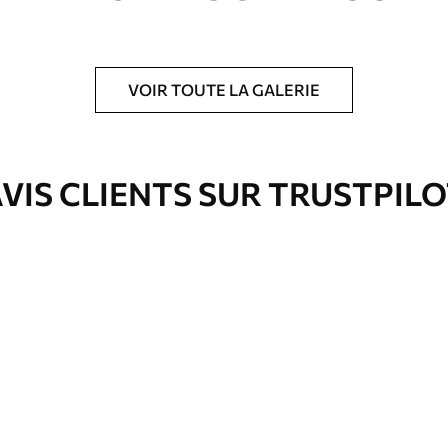
VOIR TOUTE LA GALERIE
is protecteur pour renforcer la durabilité du
VIS CLIENTS SUR TRUSTPIL
Eco-Premium
Fourgon
36
.00
€