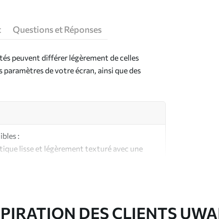
t
Questions et Réponses
ntés peuvent différer légèrement de celles
es paramètres de votre écran, ainsi que des
bles :
ique lisse et légèrement texturé avec une
aspect et au toucher similaires à une toile
ute qualité composée à 100 % de coton.
SPIRATION DES CLIENTS UWA