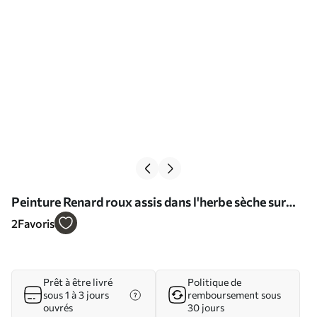
Peinture Renard roux assis dans l'herbe sèche sur
une peinture à l'huile de fond vert Art. s39191
2
Favoris
Prêt à être livré
Politique de
sous 1 à 3 jours
remboursement sous
ouvrés
30 jours