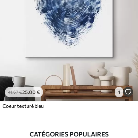
25
.00
€
1
41
.67
€
Coeur texturé bleu
CATÉGORIES POPULAIRES