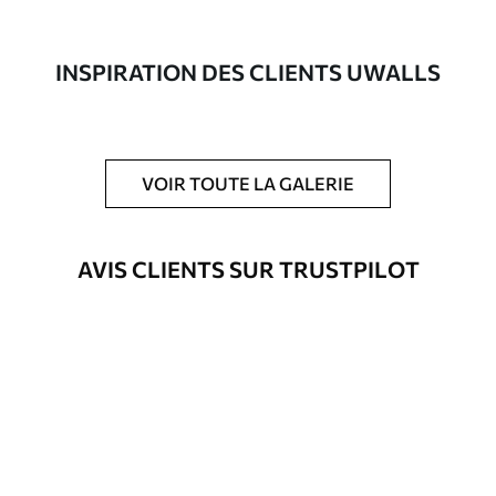
composée à 100 % de coton.
Auteur
Studio de design Uwalls
INSPIRATION DES CLIENTS UWALLS
Numéro d'article
s39191
En outre
Possibilité d'ajouter un vernis
VOIR TOUTE LA GALERIE
protecteur pour renforcer la durabilité
du tableau.
AVIS CLIENTS SUR TRUSTPILOT
Matériaux disponibles
Standard
Fourgon
25
.00
€
Premium
Fourgon
31
.00
€