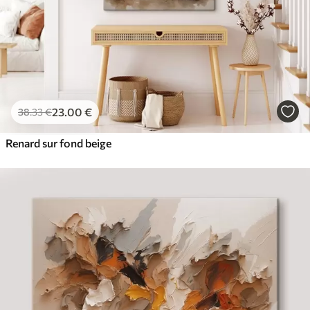
23
.00
€
38
.33
€
Renard sur fond beige