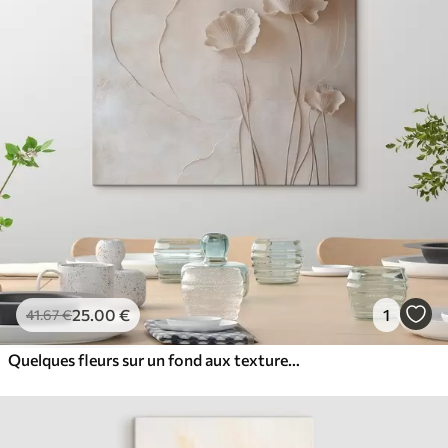
25
.00
€
1
41
.67
€
Quelques fleurs sur un fond aux textures légères