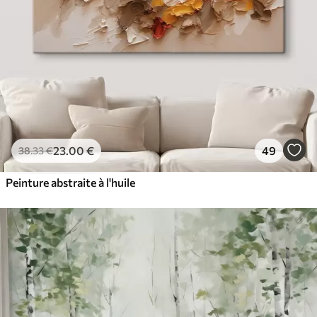
23
.00
€
49
38
.33
€
Peinture abstraite à l'huile