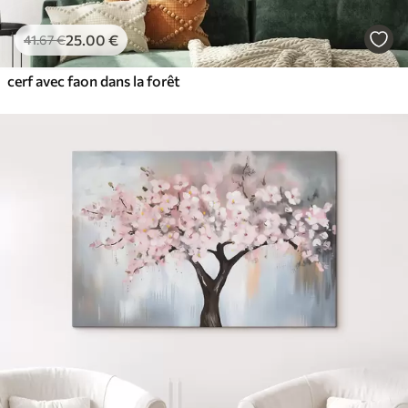
25
.00
€
41
.67
€
cerf avec faon dans la forêt