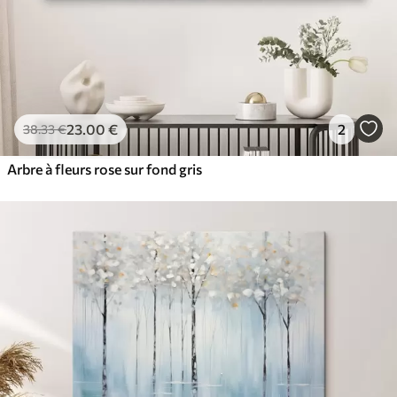
23
.00
€
2
38
.33
€
Arbre à fleurs rose sur fond gris