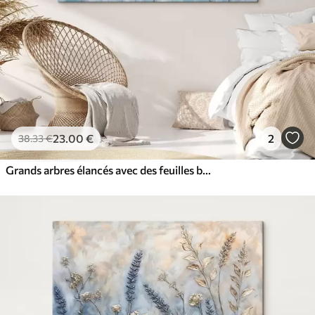
23
.00
€
2
38
.33
€
Grands arbres élancés avec des feuilles bleues et des touches de jaune sur un fond bleu tendre, imitation peinture à l'huile