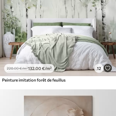
132
.00
€
/m²
12
220
.00
€
/m²
Peinture imitation forêt de feuillus