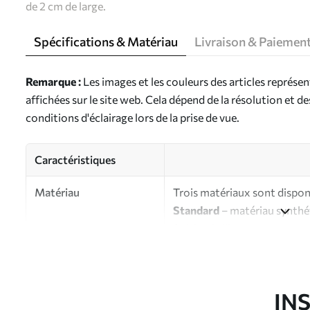
de 2 cm de large.
Spécifications & Matériau
Livraison & Paiemen
Remarque :
Les images et les couleurs des articles représe
affichées sur le site web. Cela dépend de la résolution et d
conditions d'éclairage lors de la prise de vue.
Caractéristiques
Matériau
Trois matériaux sont disponi
Standard
– matériau synthét
finition brillante.
Premium
- matériau mat à l’
d’artiste.
Eco-Premium
- toile de ha
IN