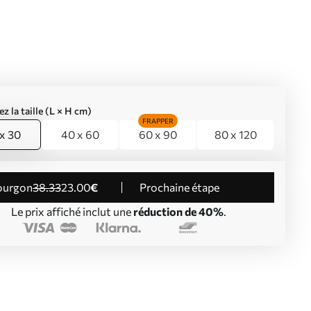
ez la taille (L × H cm)
FRAPPER
x 30
40 x 60
60 x 90
80 x 120
Fourgon
38
.33
23
.00
€
Prochaine étape
Le prix affiché inclut une
réduction de 40%
.