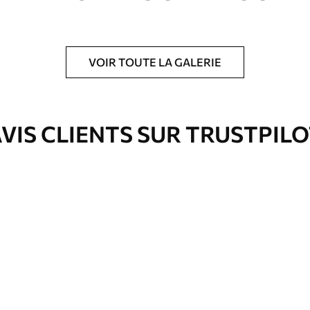
VOIR TOUTE LA GALERIE
is protecteur pour renforcer la durabilité du
VIS CLIENTS SUR TRUSTPIL
Eco-Premium
Fourgon
36
.00
€