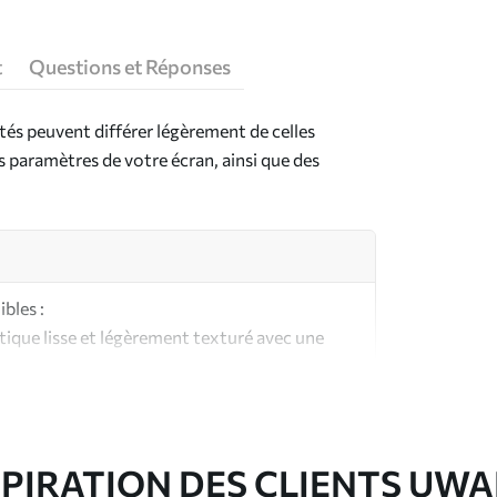
t
Questions et Réponses
ntés peuvent différer légèrement de celles
es paramètres de votre écran, ainsi que des
bles :
ique lisse et légèrement texturé avec une
aspect et au toucher similaires à une toile
ute qualité composée à 100 % de coton.
SPIRATION DES CLIENTS UWA