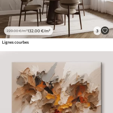
132
.00
€
/m²
3
220
.00
€
/m²
Lignes courbes