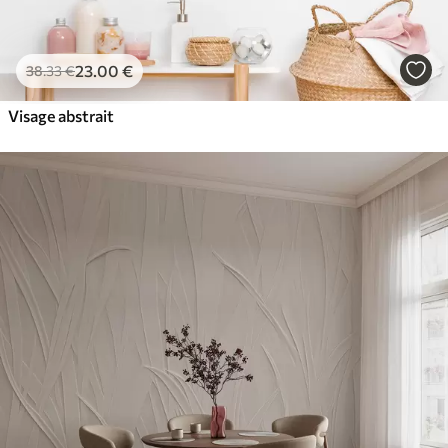
23
.00
€
38
.33
€
Visage abstrait