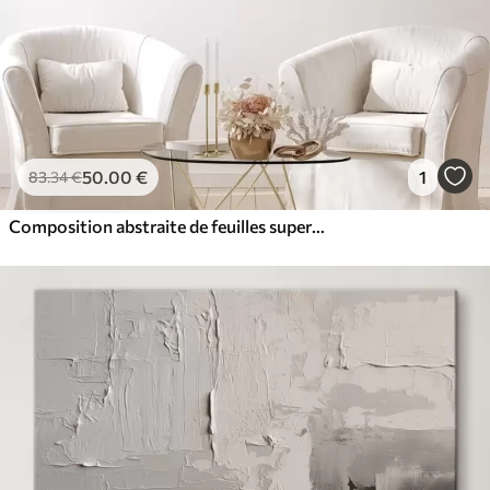
50
.00
€
1
83
.34
€
Composition abstraite de feuilles superposées, de formes courbes en noir, blanc et beige, œuvre d'art texturée