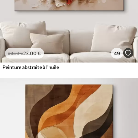
23
.00
€
49
38
.33
€
Peinture abstraite à l'huile