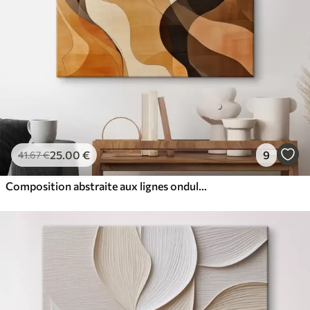
25
.00
€
9
41
.67
€
Composition abstraite aux lignes ondulées dynamiques, dans une palette de tons brun terre cuite