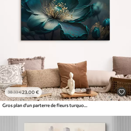
23
.00
€
38
.33
€
Gros plan d'un parterre de fleurs turquoise sur fond sombre