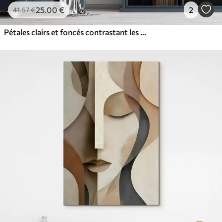
25
.00
€
2
41
.67
€
Pétales clairs et foncés contrastant les uns avec les autres, formant une fleur