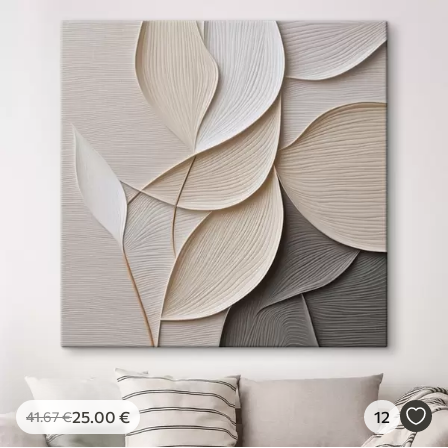
25
.00
€
12
41
.67
€