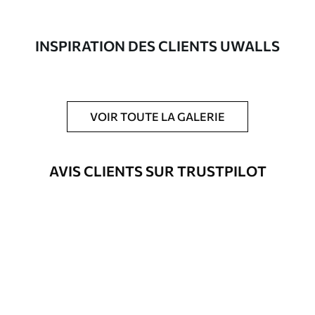
composée à 100 % de coton.
Auteur
Studio de design Uwalls
INSPIRATION DES CLIENTS UWALLS
Numéro d'article
s38850
En outre
Possibilité d'ajouter un vernis
VOIR TOUTE LA GALERIE
protecteur pour renforcer la durabilité
du tableau.
AVIS CLIENTS SUR TRUSTPILOT
Matériaux disponibles
Standard
Fourgon
25
.00
€
Premium
Fourgon
31
.00
€