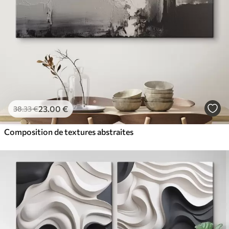
23
.00
€
38
.33
€
Composition de textures abstraites