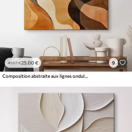
25
.00
€
9
41
.67
€
Composition abstraite aux lignes ondulées dynamiques, dans une palette de tons brun terre cuite