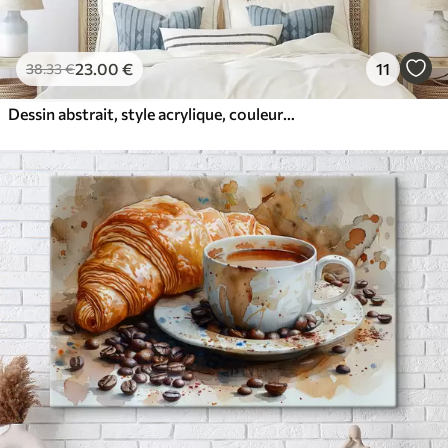
23
.00
€
11
38
.33
€
Dessin abstrait, style acrylique, couleurs douces et naturelles