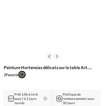
Peinture Hortensias délicats sur la table Art.
s38710
2
Favoris
Prêt à être livré
Politique de
sous 1 à 3 jours
remboursement sous
ouvrés
30 jours