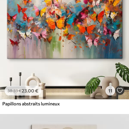
23
.00
€
11
38
.33
€
Papillons abstraits lumineux