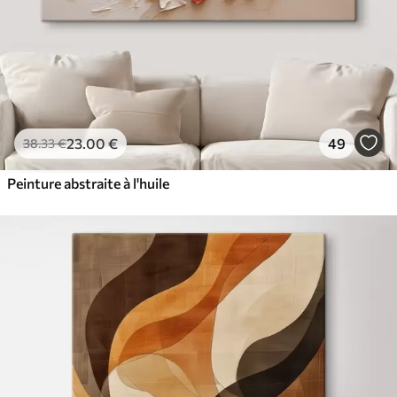
23
.00
€
49
38
.33
€
Peinture abstraite à l'huile