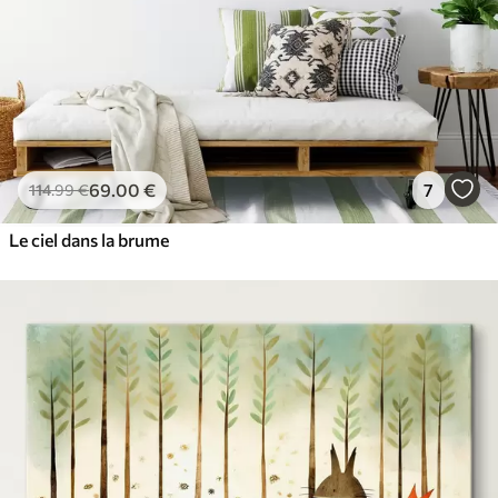
69
.00
€
7
114
.99
€
Le ciel dans la brume