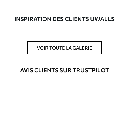
composée à 100 % de coton.
Auteur
Studio de design Uwalls
INSPIRATION DES CLIENTS UWALLS
Numéro d'article
s38710
En outre
Possibilité d'ajouter un vernis
VOIR TOUTE LA GALERIE
protecteur pour renforcer la durabilité
du tableau.
AVIS CLIENTS SUR TRUSTPILOT
Matériaux disponibles
Standard
Fourgon
25
.00
€
Premium
Fourgon
31
.00
€