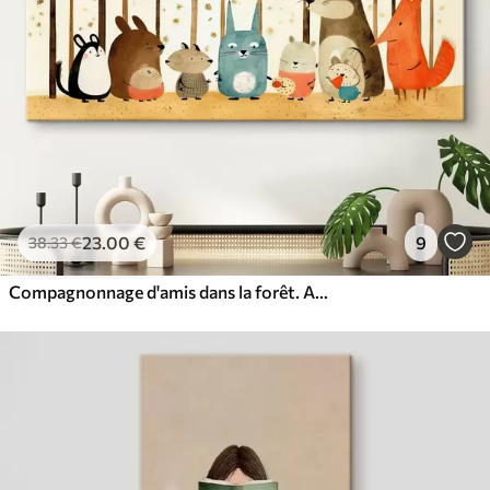
23
.00
€
9
38
.33
€
Compagnonnage d'amis dans la forêt. Animaux mignons