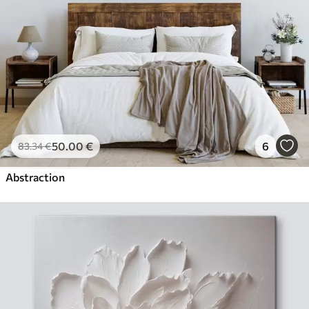
50
.00
€
6
83
.34
€
Abstraction