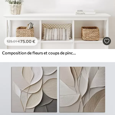
75
.00
€
125
.01
€
Composition de fleurs et coups de pinceau délicats