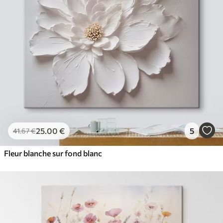
25
.00
€
5
41
.67
€
Fleur blanche sur fond blanc