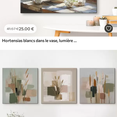
25
.00
€
41
.67
€
Hortensias blancs dans le vase, lumière du soleil dans la fenêtre, peinture à l'huile