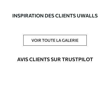
composée à 100 % de coton.
Auteur
Studio de design Uwalls
INSPIRATION DES CLIENTS UWALLS
Numéro d'article
s38647
En outre
Possibilité d'ajouter un vernis
VOIR TOUTE LA GALERIE
protecteur pour renforcer la durabilité
du tableau.
AVIS CLIENTS SUR TRUSTPILOT
Matériaux disponibles
Standard
Fourgon
25
.00
€
Premium
Fourgon
31
.00
€