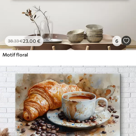
23
.00
€
6
38
.33
€
Motif floral