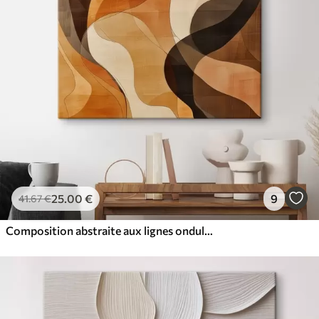
25
.00
€
9
41
.67
€
Composition abstraite aux lignes ondulées dynamiques, dans une palette de tons brun terre cuite