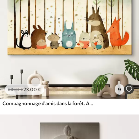
23
.00
€
9
38
.33
€
Compagnonnage d'amis dans la forêt. Animaux mignons