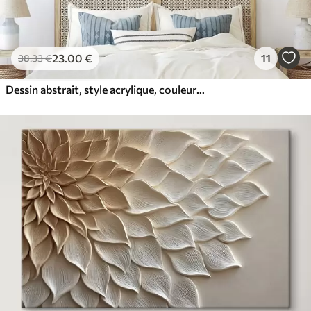
23
.00
€
11
38
.33
€
Dessin abstrait, style acrylique, couleurs douces et naturelles