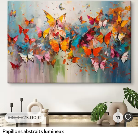
23
.00
€
11
38
.33
€
Papillons abstraits lumineux