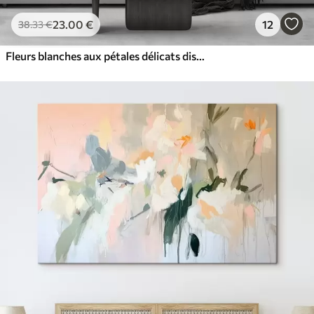
23
.00
€
12
38
.33
€
Fleurs blanches aux pétales délicats disposées dans un joli motif floral sur un fond clair