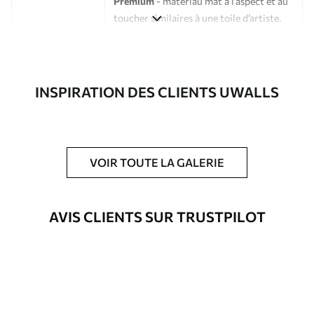
Premium
- matériau mat à l’aspect et au
toucher similaires à une toile d’artiste.
Eco-Premium
- toile de haute qualité
composée à 100 % de coton.
Auteur
Studio de design Uwalls
INSPIRATION DES CLIENTS UWALLS
Numéro d'article
s38636
En outre
Possibilité d'ajouter un vernis
VOIR TOUTE LA GALERIE
protecteur pour renforcer la durabilité
du tableau.
AVIS CLIENTS SUR TRUSTPILOT
Matériaux disponibles
Standard
Fourgon
23
.00
€