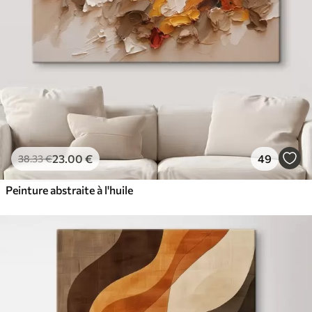
23
.00
€
49
38
.33
€
Peinture abstraite à l'huile