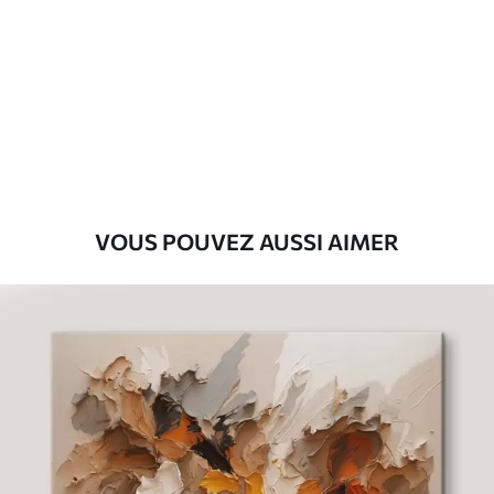
Premium
Fourgon
29
.00
€
Eco-Premium
Fourgon
36
.00
€
VOUS POUVEZ AUSSI AIMER