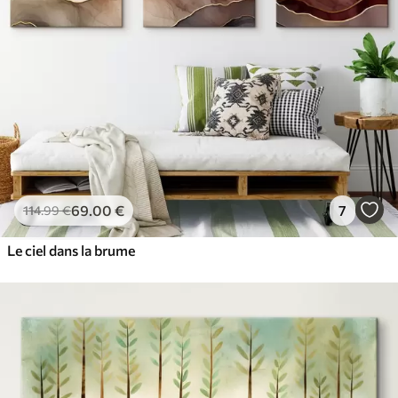
69
.00
€
7
114
.99
€
Le ciel dans la brume