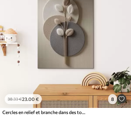
23
.00
€
8
38
.33
€
Cercles en relief et branche dans des tons neutres chauds