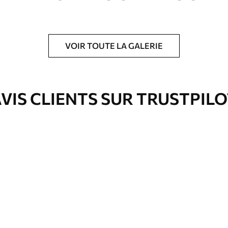
VOIR TOUTE LA GALERIE
is protecteur pour renforcer la durabilité du
VIS CLIENTS SUR TRUSTPIL
Eco-Premium
Fourgon
36
.00
€