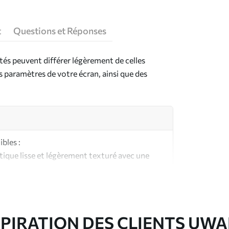
t
Questions et Réponses
ntés peuvent différer légèrement de celles
es paramètres de votre écran, ainsi que des
bles :
ique lisse et légèrement texturé avec une
aspect et au toucher similaires à une toile
ute qualité composée à 100 % de coton.
SPIRATION DES CLIENTS UWA