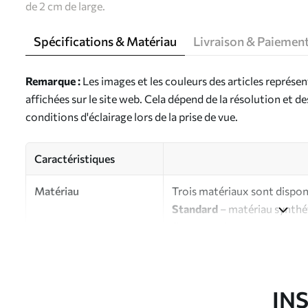
de 2 cm de large.
Spécifications & Matériau
Livraison & Paiemen
Remarque :
Les images et les couleurs des articles représe
affichées sur le site web. Cela dépend de la résolution et d
conditions d'éclairage lors de la prise de vue.
Caractéristiques
Matériau
Trois matériaux sont disponi
Standard
– matériau synthét
finition brillante.
Premium
- matériau mat à l’
d’artiste.
Eco-Premium
- toile de ha
IN