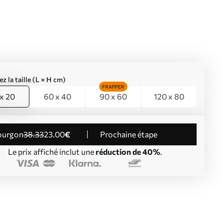
ez la taille (L × H cm)
FRAPPER
x 20
60 x 40
90 x 60
120 x 80
Fourgon
38
.33
23
.00
€
Prochaine étape
Le prix affiché inclut une
réduction de 40%
.