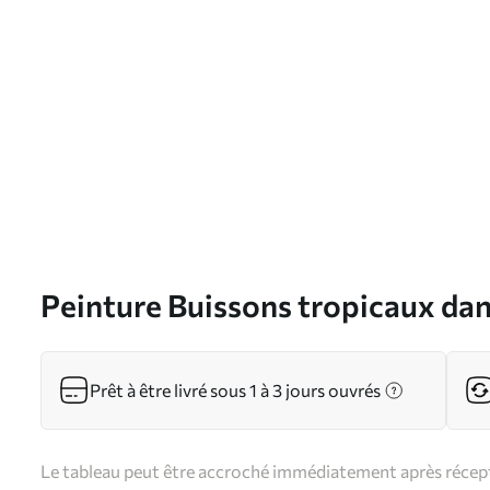
Peinture Buissons tropicaux dans
s38086
Prêt à être livré sous 1 à 3 jours ouvrés
Le tableau peut être accroché immédiatement après récepti