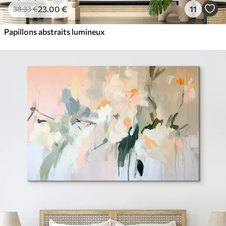
23
.00
€
11
38
.33
€
Papillons abstraits lumineux