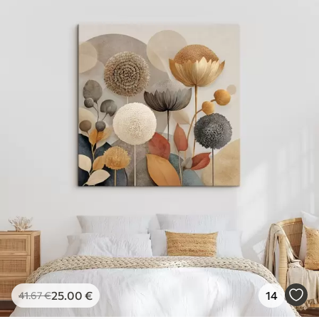
25
.00
€
14
41
.67
€