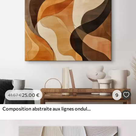
25
.00
€
9
41
.67
€
Composition abstraite aux lignes ondulées dynamiques, dans une palette de tons brun terre cuite