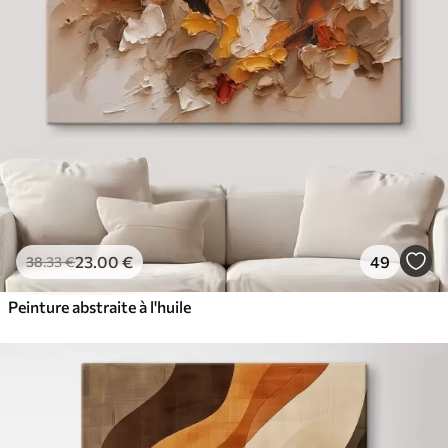
23
.00
€
49
38
.33
€
Peinture abstraite à l'huile