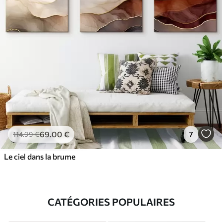
69
.00
€
7
114
.99
€
Le ciel dans la brume
CATÉGORIES POPULAIRES