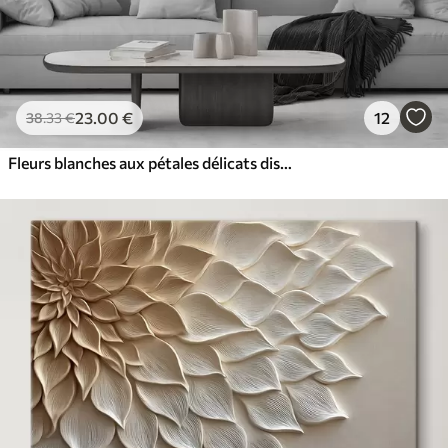
23
.00
€
12
38
.33
€
Fleurs blanches aux pétales délicats disposées dans un joli motif floral sur un fond clair