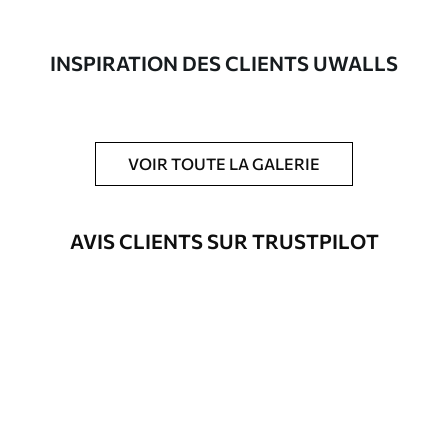
composée à 100 % de coton.
Auteur
Studio de design Uwalls
INSPIRATION DES CLIENTS UWALLS
Numéro d'article
s37183
En outre
Possibilité d'ajouter un vernis
VOIR TOUTE LA GALERIE
protecteur pour renforcer la durabilité
du tableau.
AVIS CLIENTS SUR TRUSTPILOT
Matériaux disponibles
Standard
Fourgon
23
.00
€
Premium
Fourgon
29
.00
€