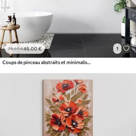
46
.00
€
1
76
.66
€
Coups de pinceau abstraits et minimalistes