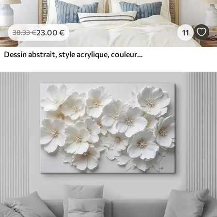
23
.00
€
11
38
.33
€
Dessin abstrait, style acrylique, couleurs douces et naturelles