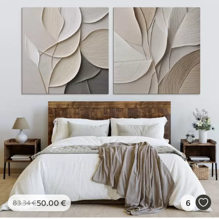
50
.00
€
6
83
.34
€