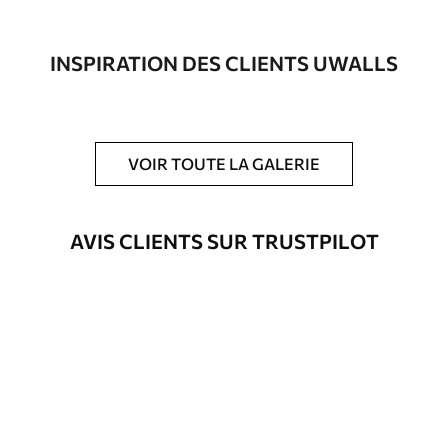
composée à 100 % de coton.
Auteur
Studio de design Uwalls
INSPIRATION DES CLIENTS UWALLS
Numéro d'article
s37064
En outre
Possibilité d'ajouter un vernis
VOIR TOUTE LA GALERIE
protecteur pour renforcer la durabilité
du tableau.
AVIS CLIENTS SUR TRUSTPILOT
Matériaux disponibles
Standard
Fourgon
23
.00
€
Premium
Fourgon
29
.00
€