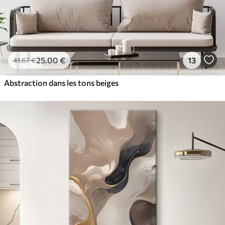
25
.00
€
13
41
.67
€
Abstraction dans les tons beiges