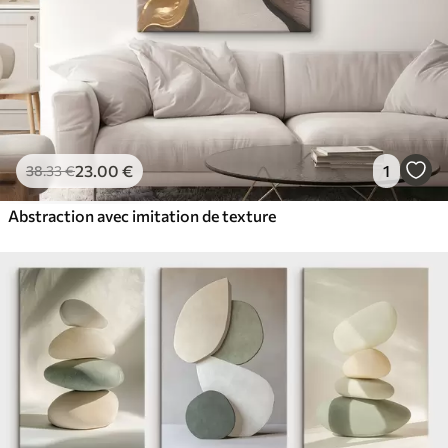
23
.00
€
1
38
.33
€
Abstraction avec imitation de texture