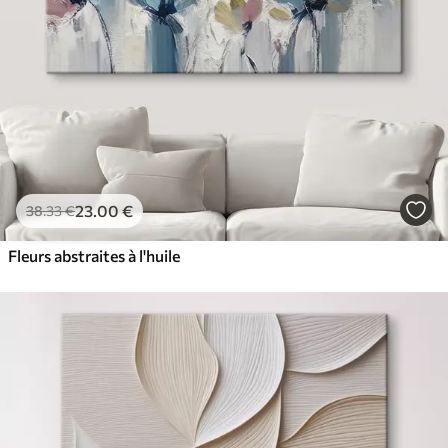
23
.00
€
38
.33
€
Fleurs abstraites à l'huile