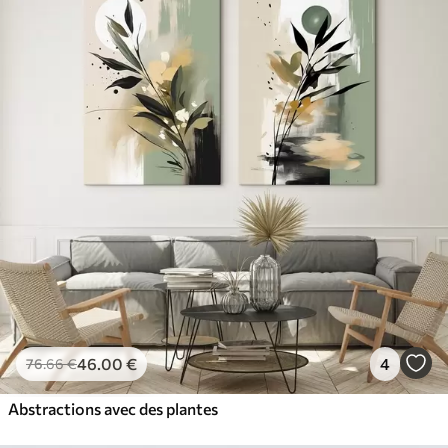
46
.00
€
4
76
.66
€
Abstractions avec des plantes