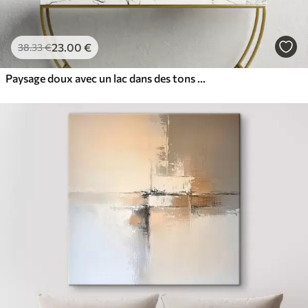
23
.00
€
38
.33
€
Paysage doux avec un lac dans des tons chauds beige-gris