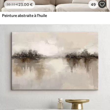
23
.00
€
49
38
.33
€
Peinture abstraite à l'huile