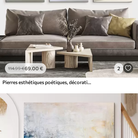
69
.00
€
2
114
.99
€
Pierres esthétiques poétiques, décoration intérieure, éclairage naturel