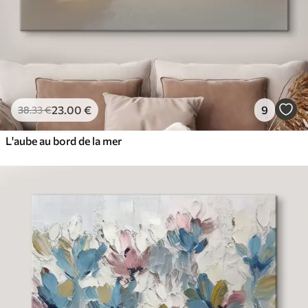
23
.00
€
9
38
.33
€
L'aube au bord de la mer