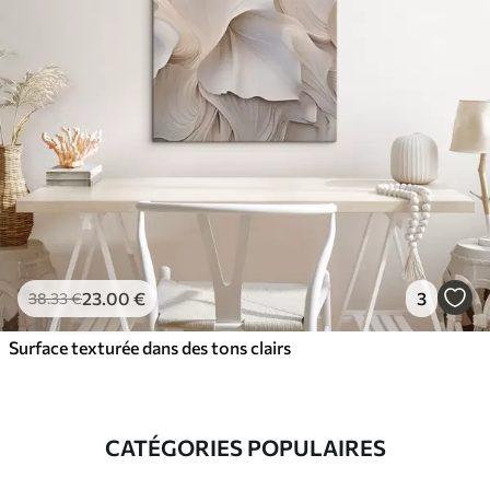
23
.00
€
3
38
.33
€
Surface texturée dans des tons clairs
CATÉGORIES POPULAIRES