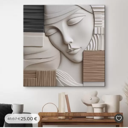
25
.00
€
41
.67
€