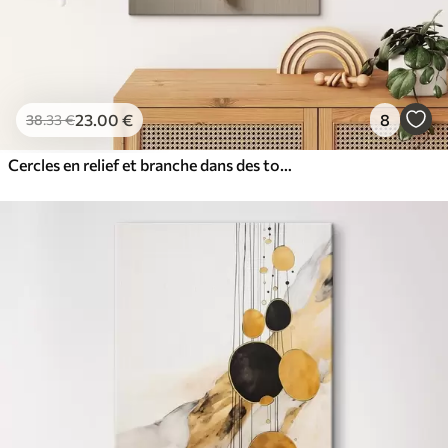
23
.00
€
8
38
.33
€
Cercles en relief et branche dans des tons neutres chauds