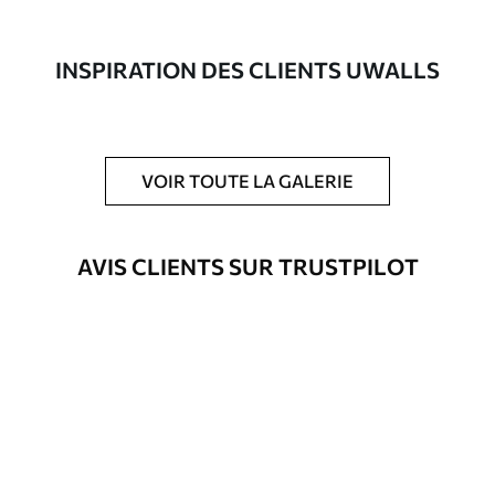
composée à 100 % de coton.
Auteur
Studio de design Uwalls
INSPIRATION DES CLIENTS UWALLS
Numéro d'article
s36848
En outre
Possibilité d'ajouter un vernis
VOIR TOUTE LA GALERIE
protecteur pour renforcer la durabilité
du tableau.
AVIS CLIENTS SUR TRUSTPILOT
Matériaux disponibles
Standard
Fourgon
25
.00
€
Premium
Fourgon
31
.00
€