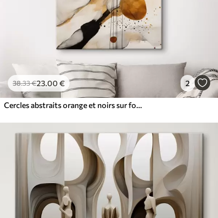
23
.00
€
2
38
.33
€
Cercles abstraits orange et noirs sur fond clair