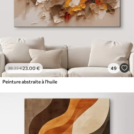
23
.00
€
49
38
.33
€
Peinture abstraite à l'huile