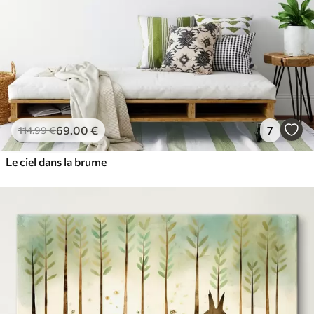
69
.00
€
7
114
.99
€
Le ciel dans la brume