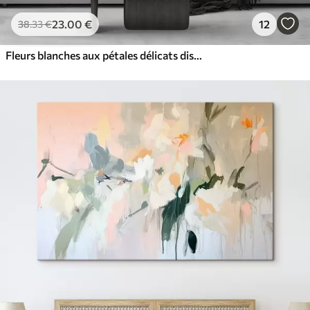
23
.00
€
12
38
.33
€
Fleurs blanches aux pétales délicats disposées dans un joli motif floral sur un fond clair