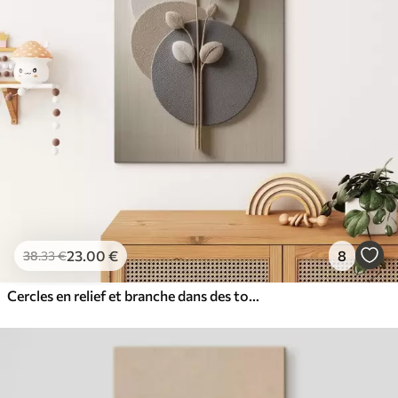
23
.00
€
8
38
.33
€
Cercles en relief et branche dans des tons neutres chauds