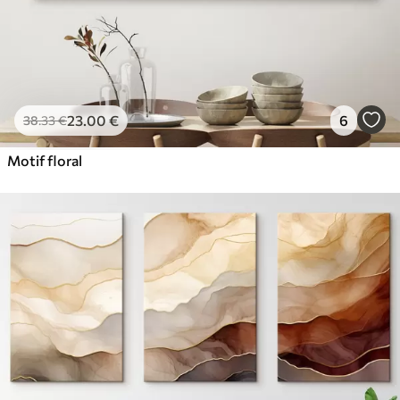
23
.00
€
6
38
.33
€
Motif floral