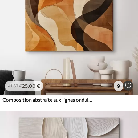
25
.00
€
9
41
.67
€
Composition abstraite aux lignes ondulées dynamiques, dans une palette de tons brun terre cuite