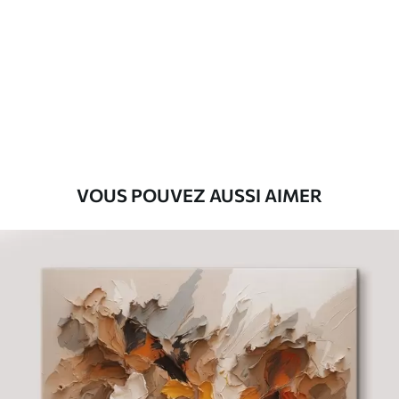
Premium
Fourgon
29
.00
€
Eco-Premium
Fourgon
36
.00
€
VOUS POUVEZ AUSSI AIMER