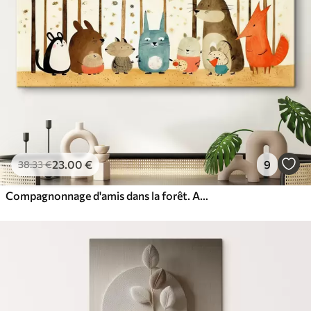
23
.00
€
9
38
.33
€
Compagnonnage d'amis dans la forêt. Animaux mignons