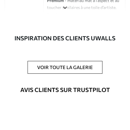
Premium
- matériau mat à l’aspect et au
toucher similaires à une toile d’artiste.
Eco-Premium
- toile de haute qualité
composée à 100 % de coton.
Auteur
Studio de design Uwalls
INSPIRATION DES CLIENTS UWALLS
Numéro d'article
s36622
En outre
Possibilité d'ajouter un vernis
VOIR TOUTE LA GALERIE
protecteur pour renforcer la durabilité
du tableau.
AVIS CLIENTS SUR TRUSTPILOT
Matériaux disponibles
Standard
Fourgon
23
.00
€