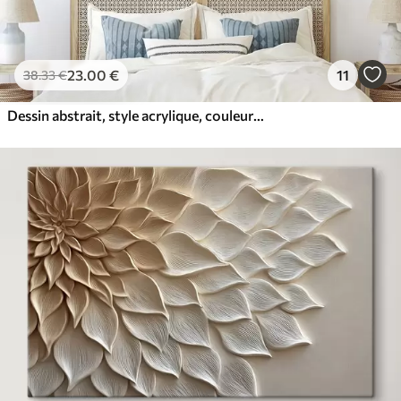
23
.00
€
11
38
.33
€
Dessin abstrait, style acrylique, couleurs douces et naturelles