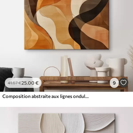
25
.00
€
9
41
.67
€
Composition abstraite aux lignes ondulées dynamiques, dans une palette de tons brun terre cuite