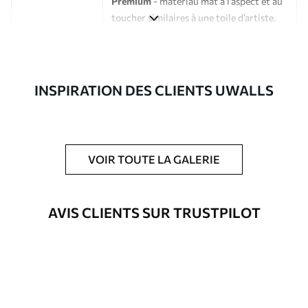
Premium
- matériau mat à l’aspect et au
toucher similaires à une toile d’artiste.
Eco-Premium
- toile de haute qualité
composée à 100 % de coton.
Auteur
Studio de design Uwalls
INSPIRATION DES CLIENTS UWALLS
Numéro d'article
s36597
En outre
Possibilité d'ajouter un vernis
VOIR TOUTE LA GALERIE
protecteur pour renforcer la durabilité
du tableau.
AVIS CLIENTS SUR TRUSTPILOT
Matériaux disponibles
Standard
Fourgon
23
.00
€