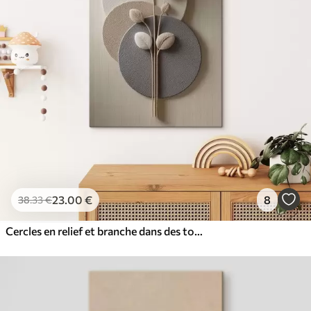
23
.00
€
8
38
.33
€
Cercles en relief et branche dans des tons neutres chauds