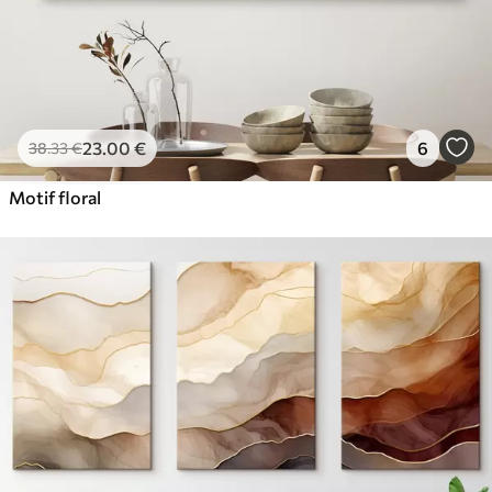
23
.00
€
6
38
.33
€
Motif floral