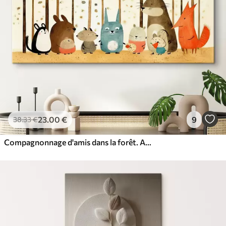
23
.00
€
9
38
.33
€
Compagnonnage d'amis dans la forêt. Animaux mignons