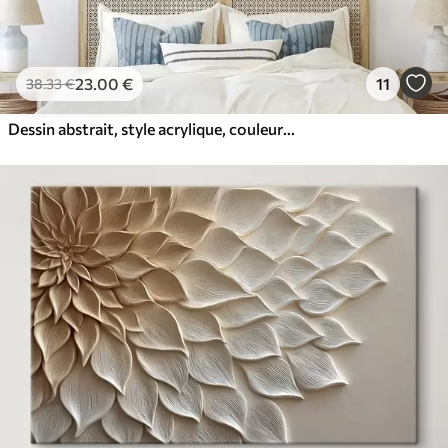
23
.00
€
11
38
.33
€
Dessin abstrait, style acrylique, couleurs douces et naturelles