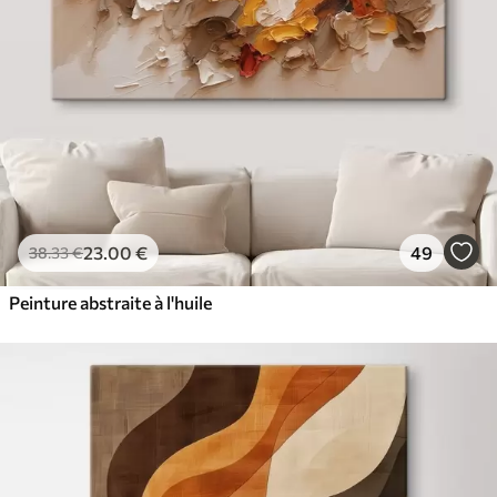
23
.00
€
49
38
.33
€
Peinture abstraite à l'huile