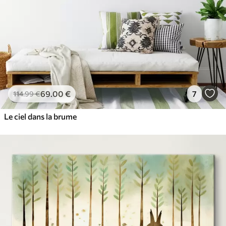
69
.00
€
7
114
.99
€
Le ciel dans la brume