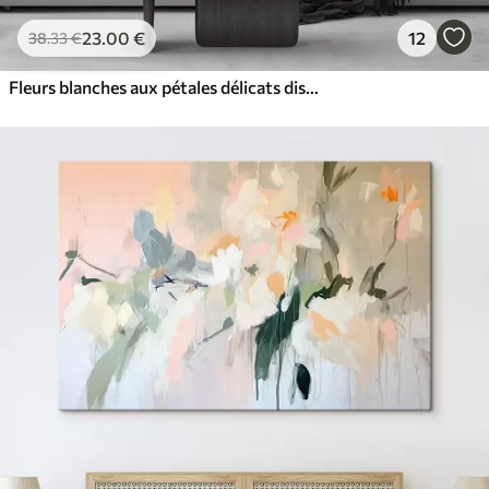
23
.00
€
12
38
.33
€
Fleurs blanches aux pétales délicats disposées dans un joli motif floral sur un fond clair