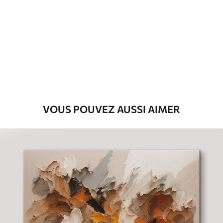
Premium
Fourgon
29
.00
€
Eco-Premium
Fourgon
36
.00
€
VOUS POUVEZ AUSSI AIMER