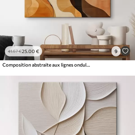
25
.00
€
9
41
.67
€
Composition abstraite aux lignes ondulées dynamiques, dans une palette de tons brun terre cuite