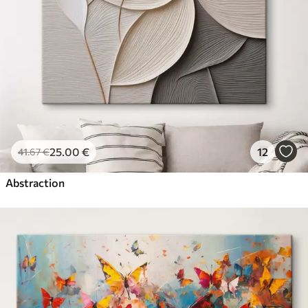
25
.00
€
12
41
.67
€
Abstraction