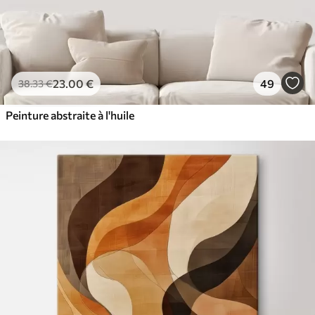
23
.00
€
49
38
.33
€
Peinture abstraite à l'huile