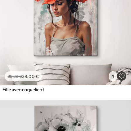
23
.00
€
1
38
.33
€
Fille avec coquelicot