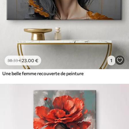
23
.00
€
1
38
.33
€
Une belle femme recouverte de peinture