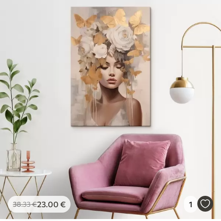
23
.00
€
1
38
.33
€