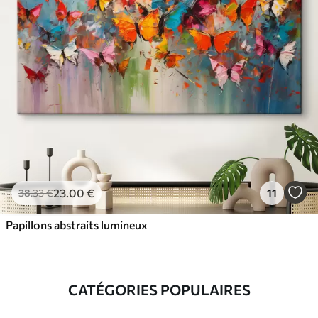
23
.00
€
11
38
.33
€
Papillons abstraits lumineux
CATÉGORIES POPULAIRES