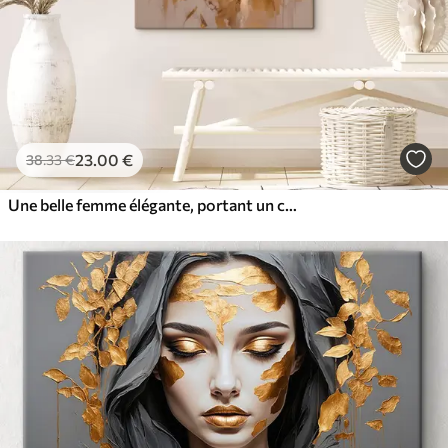
23
.00
€
38
.33
€
Une belle femme élégante, portant un couvre-chef