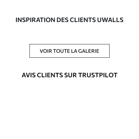
composée à 100 % de coton.
Auteur
Studio de design Uwalls
INSPIRATION DES CLIENTS UWALLS
Numéro d'article
s36577
En outre
Possibilité d'ajouter un vernis
VOIR TOUTE LA GALERIE
protecteur pour renforcer la durabilité
du tableau.
AVIS CLIENTS SUR TRUSTPILOT
Matériaux disponibles
Standard
Fourgon
23
.00
€
Premium
Fourgon
29
.00
€