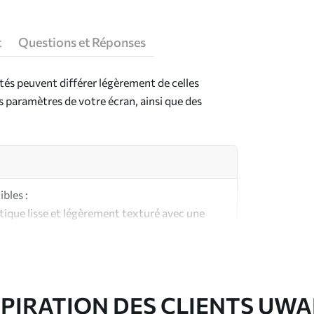
t
Questions et Réponses
ntés peuvent différer légèrement de celles
es paramètres de votre écran, ainsi que des
bles :
ique lisse et légèrement texturé avec une
aspect et au toucher similaires à une toile
ute qualité composée à 100 % de coton.
SPIRATION DES CLIENTS UWA