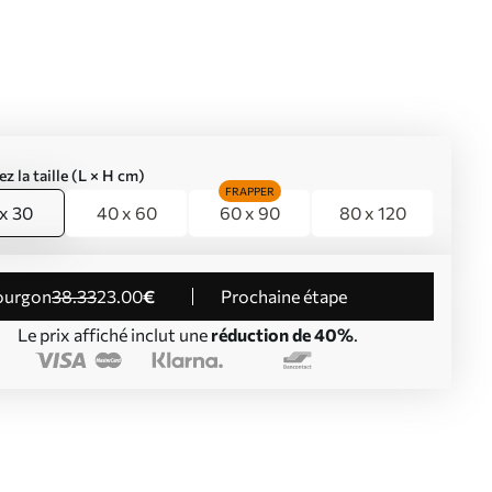
ez la taille (L × H cm)
FRAPPER
x 30
40 x 60
60 x 90
80 x 120
Fourgon
38
.33
23
.00
€
Prochaine étape
Le prix affiché inclut une
réduction de 40%
.