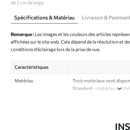
de 2 cm de large.
Spécifications & Matériau
Livraison & Paiemen
Remarque :
Les images et les couleurs des articles représe
affichées sur le site web. Cela dépend de la résolution et d
conditions d'éclairage lors de la prise de vue.
Caractéristiques
Matériau
Trois matériaux sont disponi
Standard
– matériau synthét
finition brillante.
Premium
- matériau mat à l’
d’artiste.
Eco-Premium
- toile de ha
IN