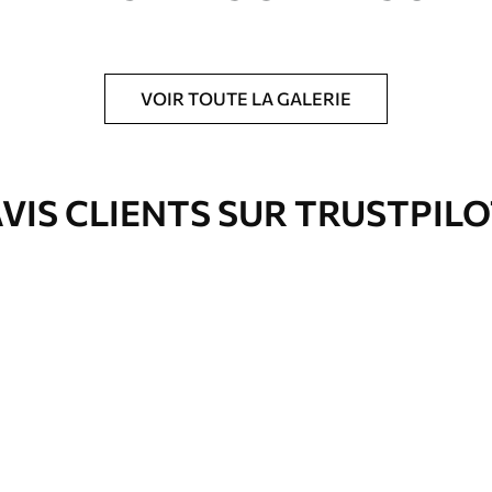
VOIR TOUTE LA GALERIE
is protecteur pour renforcer la durabilité du
VIS CLIENTS SUR TRUSTPIL
Eco-Premium
Fourgon
36
.00
€