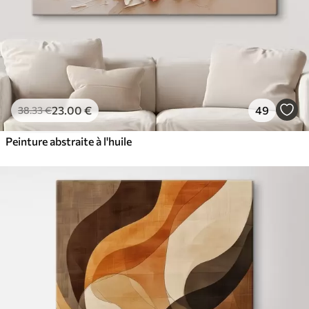
23
.00
€
49
38
.33
€
Peinture abstraite à l'huile