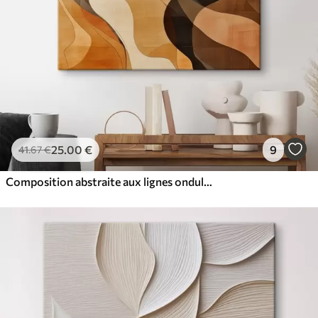
25
.00
€
9
41
.67
€
Composition abstraite aux lignes ondulées dynamiques, dans une palette de tons brun terre cuite