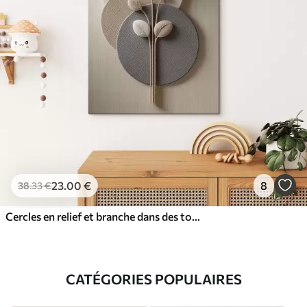
23
.00
€
8
38
.33
€
Cercles en relief et branche dans des tons neutres chauds
CATÉGORIES POPULAIRES