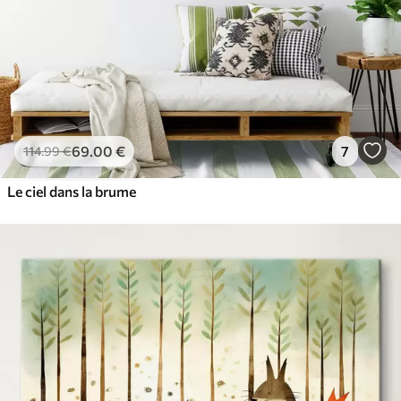
69
.00
€
7
114
.99
€
Le ciel dans la brume