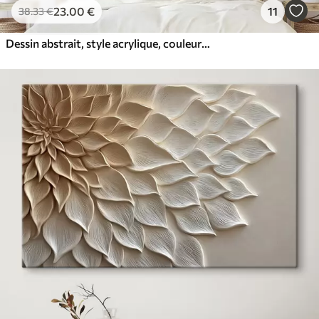
23
.00
€
11
38
.33
€
Dessin abstrait, style acrylique, couleurs douces et naturelles