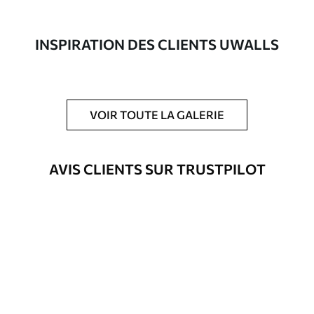
composée à 100 % de coton.
Auteur
Studio de design Uwalls
INSPIRATION DES CLIENTS UWALLS
Numéro d'article
s36213
En outre
Possibilité d'ajouter un vernis
VOIR TOUTE LA GALERIE
protecteur pour renforcer la durabilité
du tableau.
AVIS CLIENTS SUR TRUSTPILOT
Matériaux disponibles
Standard
Fourgon
23
.00
€
Premium
Fourgon
29
.00
€