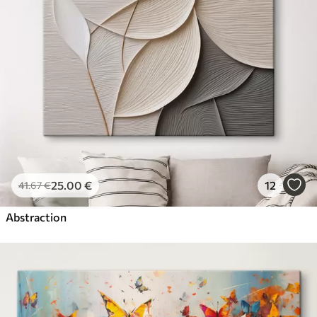
25
.00
€
12
41
.67
€
Abstraction