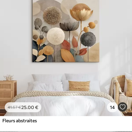
25
.00
€
14
41
.67
€
Fleurs abstraites