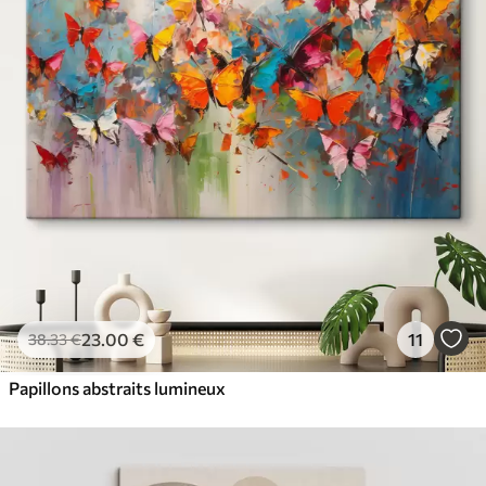
23
.00
€
11
38
.33
€
Papillons abstraits lumineux