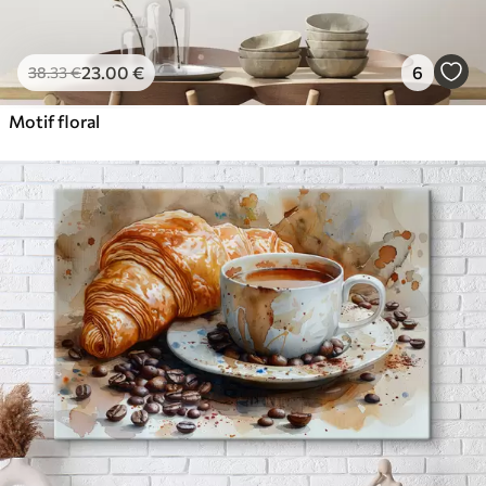
23
.00
€
6
38
.33
€
Motif floral